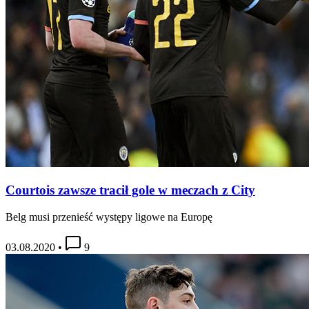
Courtois zawsze tracił gole w meczach z City
Belg musi przenieść występy ligowe na Europę
03.08.2020
•
9