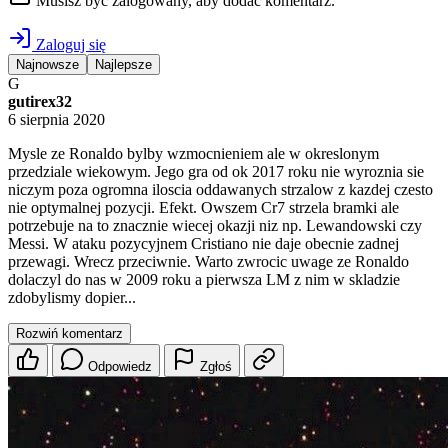
Musisz być zalogowany, aby dodać komentarz.
Zaloguj się
Najnowsze
Najlepsze
G
gutirex32
6 sierpnia 2020
Mysle ze Ronaldo bylby wzmocnieniem ale w okreslonym
przedziale wiekowym. Jego gra od ok 2017 roku nie wyroznia sie
niczym poza ogromna iloscia oddawanych strzalow z kazdej czesto
nie optymalnej pozycji. Efekt. Owszem Cr7 strzela bramki ale
potrzebuje na to znacznie wiecej okazji niz np. Lewandowski czy
Messi. W ataku pozycyjnem Cristiano nie daje obecnie zadnej
przewagi. Wrecz przeciwnie. Warto zwrocic uwage ze Ronaldo
dolaczyl do nas w 2009 roku a pierwsza LM z nim w skladzie
zdobylismy dopier...
Rozwiń komentarz
Odpowiedz
Zgłoś