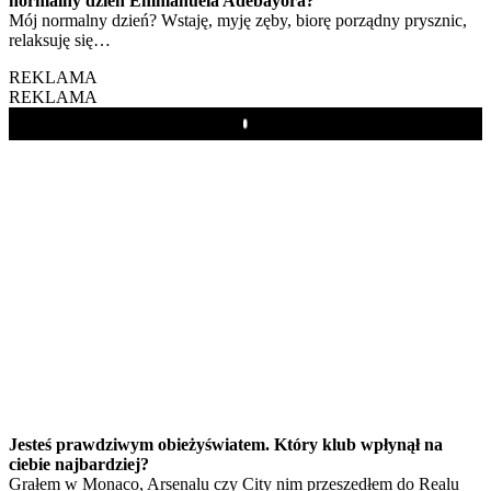
normalny dzień Emmanuela Adebayora?
Mój normalny dzień? Wstaję, myję zęby, biorę porządny prysznic,
relaksuję się…
REKLAMA
REKLAMA
Play
Jesteś prawdziwym obieżyświatem. Który klub wpłynął na
ciebie najbardziej?
Grałem w Monaco, Arsenalu czy City nim przeszedłem do Realu