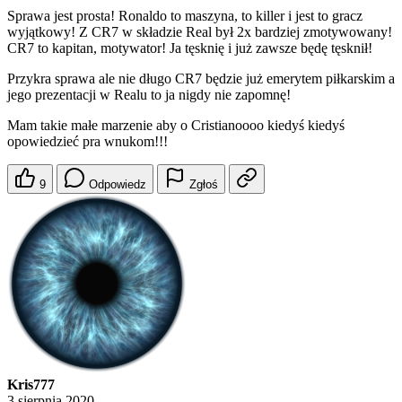
Sprawa jest prosta! Ronaldo to maszyna, to killer i jest to gracz
wyjątkowy! Z CR7 w składzie Real był 2x bardziej zmotywowany!
CR7 to kapitan, motywator! Ja tęsknię i już zawsze będę tęsknił!
Przykra sprawa ale nie długo CR7 będzie już emerytem piłkarskim a
jego prezentacji w Realu to ja nigdy nie zapomnę!
Mam takie małe marzenie aby o Cristianoooo kiedyś kiedyś
opowiedzieć pra wnukom!!!
9
Odpowiedz
Zgłoś
Kris777
3 sierpnia 2020