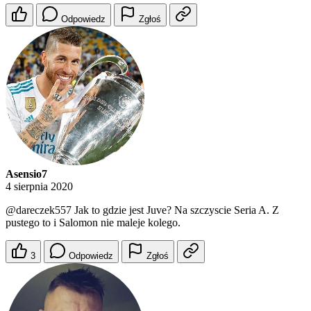
Odpowiedz
Zgłoś
Asensio7
4 sierpnia 2020
@dareczek557
Jak to gdzie jest Juve? Na szczyscie Seria A. Z
pustego to i Salomon nie maleje kolego.
3
Odpowiedz
Zgłoś