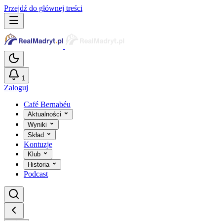
Przejdź do głównej treści
1
Zaloguj
Café Bernabéu
Aktualności
Wyniki
Skład
Kontuzje
Klub
Historia
Podcast