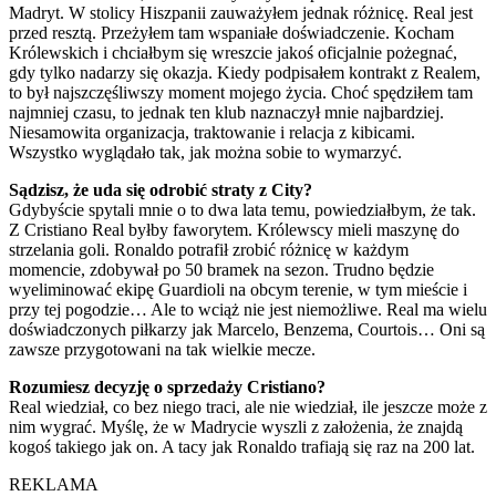
Madryt. W stolicy Hiszpanii zauważyłem jednak różnicę. Real jest
przed resztą. Przeżyłem tam wspaniałe doświadczenie. Kocham
Królewskich i chciałbym się wreszcie jakoś oficjalnie pożegnać,
gdy tylko nadarzy się okazja. Kiedy podpisałem kontrakt z Realem,
to był najszczęśliwszy moment mojego życia. Choć spędziłem tam
najmniej czasu, to jednak ten klub naznaczył mnie najbardziej.
Niesamowita organizacja, traktowanie i relacja z kibicami.
Wszystko wyglądało tak, jak można sobie to wymarzyć.
Sądzisz, że uda się odrobić straty z City?
Gdybyście spytali mnie o to dwa lata temu, powiedziałbym, że tak.
Z Cristiano Real byłby faworytem. Królewscy mieli maszynę do
strzelania goli. Ronaldo potrafił zrobić różnicę w każdym
momencie, zdobywał po 50 bramek na sezon. Trudno będzie
wyeliminować ekipę Guardioli na obcym terenie, w tym mieście i
przy tej pogodzie… Ale to wciąż nie jest niemożliwe. Real ma wielu
doświadczonych piłkarzy jak Marcelo, Benzema, Courtois… Oni są
zawsze przygotowani na tak wielkie mecze.
Rozumiesz decyzję o sprzedaży Cristiano?
Real wiedział, co bez niego traci, ale nie wiedział, ile jeszcze może z
nim wygrać. Myślę, że w Madrycie wyszli z założenia, że znajdą
kogoś takiego jak on. A tacy jak Ronaldo trafiają się raz na 200 lat.
REKLAMA