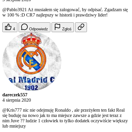
@Pablo3921
Aż musiałem się zalogować, by odpisać. Zgadzam się
w 100 % :D CR7 najlepszy w historii i prawdziwy lider!
4
Odpowiedz
Zgłoś
dareczek557
4 sierpnia 2020
@Kris777
nic nie odejmuję Ronaldo , ale przeżyłem ten fakt Real
się buduję na nowo jak to ma miejsce zawsze a gdzie jest teraz z
nim Juve ?? ludzie 1 człowiek to tylko dodatek oczywiście większy
lub mniejszy