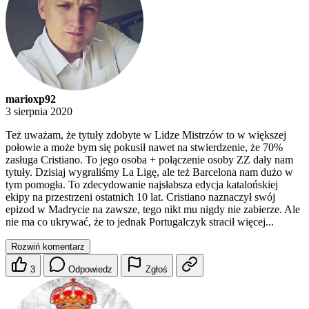
marioxp92
3 sierpnia 2020
Też uważam, że tytuły zdobyte w Lidze Mistrzów to w większej
połowie a może bym się pokusił nawet na stwierdzenie, że 70%
zasługa Cristiano. To jego osoba + połączenie osoby ZZ dały nam
tytuły. Dzisiaj wygraliśmy La Ligę, ale też Barcelona nam dużo w
tym pomogła. To zdecydowanie najsłabsza edycja katalońskiej
ekipy na przestrzeni ostatnich 10 lat. Cristiano naznaczył swój
epizod w Madrycie na zawsze, tego nikt mu nigdy nie zabierze. Ale
nie ma co ukrywać, że to jednak Portugalczyk stracił więcej...
Rozwiń komentarz
3
Odpowiedz
Zgłoś