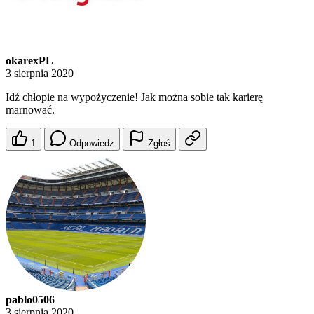
okarexPL
3 sierpnia 2020
Idź chłopie na wypożyczenie! Jak można sobie tak karierę
marnować.
1
Odpowiedz
Zgłoś
pablo0506
3 sierpnia 2020