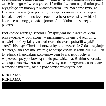
za 19-letniego wówczas gracza 17 milionów euro na pół roku przed
wygaśnięciem umowy z Manchesterem City. Wiadomo było, że
Brahima nie ściągano po to, by z miejsca stanowił o sile zespołu,
jednak nawet pomimo tego jego dotychczasowe osiągi w białej
koszulce nie mogą satysfakcjonować ani klubu, ani samego
piłkarza.
Pod koniec zeszłego sezonu Díaz spisywał się jeszcze całkiem
przyzwoicie, w pogrążonej w marazmie drużynie był jednym z
niewielu, którzy faktycznie od czasu do czasu potrafili w jakiś
sposób błysnąć. Chwilami można było pomyśleć, że Zidane szykuje
dla niego jakąś ważniejszą rolę w perspektywie sezonu 2019/20. Jak
to jednak z francuskim szkoleniowcem bywa, jego ruchy w
większości przypadków są nie do przewidzenia. Brahim w zasadzie
zniknął z radarów. 206 minut we wszystkich rozgrywkach to bilans
niezwykle mizerny, by nie powiedzieć zawstydzający.
REKLAMA
REKLAMA
Play