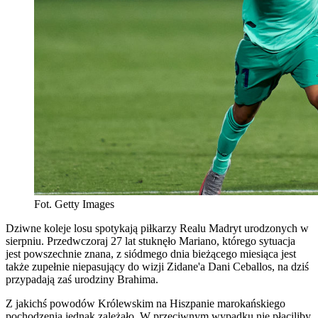
Fot. Getty Images
Dziwne koleje losu spotykają piłkarzy Realu Madryt urodzonych w
sierpniu. Przedwczoraj 27 lat stuknęło Mariano, którego sytuacja
jest powszechnie znana, z siódmego dnia bieżącego miesiąca jest
także zupełnie niepasujący do wizji Zidane'a Dani Ceballos, na dziś
przypadają zaś urodziny Brahima.
Z jakichś powodów Królewskim na Hiszpanie marokańskiego
pochodzenia jednak zależało. W przeciwnym wypadku nie płaciliby