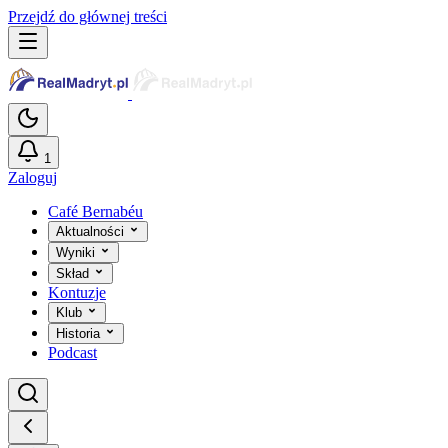
Przejdź do głównej treści
1
Zaloguj
Café Bernabéu
Aktualności
Wyniki
Skład
Kontuzje
Klub
Historia
Podcast