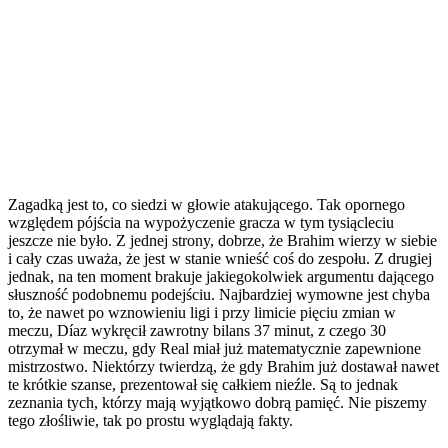
Zagadką jest to, co siedzi w głowie atakującego. Tak opornego
względem pójścia na wypożyczenie gracza w tym tysiącleciu
jeszcze nie było. Z jednej strony, dobrze, że Brahim wierzy w siebie
i cały czas uważa, że jest w stanie wnieść coś do zespołu. Z drugiej
jednak, na ten moment brakuje jakiegokolwiek argumentu dającego
słuszność podobnemu podejściu. Najbardziej wymowne jest chyba
to, że nawet po wznowieniu ligi i przy limicie pięciu zmian w
meczu, Díaz wykręcił zawrotny bilans 37 minut, z czego 30
otrzymał w meczu, gdy Real miał już matematycznie zapewnione
mistrzostwo. Niektórzy twierdzą, że gdy Brahim już dostawał nawet
te krótkie szanse, prezentował się całkiem nieźle. Są to jednak
zeznania tych, którzy mają wyjątkowo dobrą pamięć. Nie piszemy
tego złośliwie, tak po prostu wyglądają fakty.