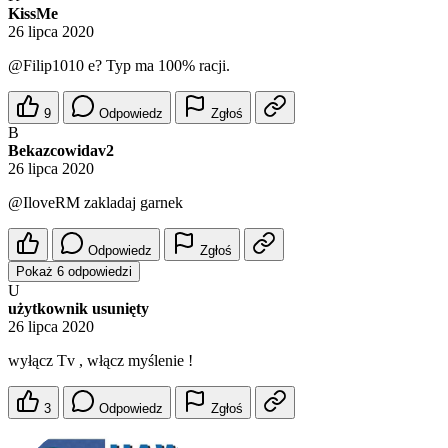
KissMe
26 lipca 2020
@Filip1010
e? Typ ma 100% racji.
9
Odpowiedz
Zgłoś
B
Bekazcowidav2
26 lipca 2020
@IloveRM
zakladaj garnek
Odpowiedz
Zgłoś
Pokaż 6 odpowiedzi
U
użytkownik usunięty
26 lipca 2020
wyłącz Tv , włącz myślenie !
3
Odpowiedz
Zgłoś