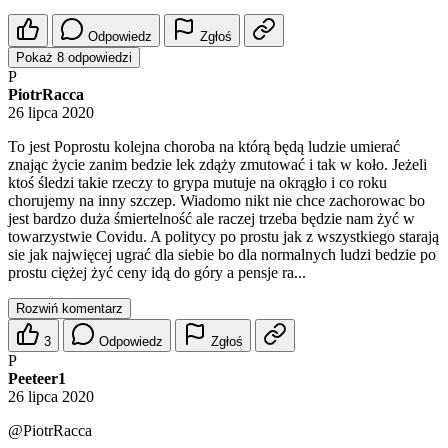
Odpowiedz
Zgłoś
Pokaż 8 odpowiedzi
P
PiotrRacca
26 lipca 2020
To jest Poprostu kolejna choroba na którą będą ludzie umierać
znając życie zanim bedzie lek zdąży zmutować i tak w koło. Jeżeli
ktoś śledzi takie rzeczy to grypa mutuje na okrągło i co roku
chorujemy na inny szczep. Wiadomo nikt nie chce zachorowac bo
jest bardzo duża śmiertelność ale raczej trzeba będzie nam żyć w
towarzystwie Covidu. A politycy po prostu jak z wszystkiego starają
sie jak najwięcej ugrać dla siebie bo dla normalnych ludzi bedzie po
prostu ciężej żyć ceny idą do góry a pensje ra...
Rozwiń komentarz
3
Odpowiedz
Zgłoś
P
Peeteer1
26 lipca 2020
@PiotrRacca