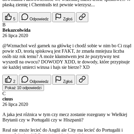
płaską ziemię i Chemtrails też pewnie wierzysz...
5
Odpowiedz
Zgłoś
B
Bekazcolwida
26 lipca 2020
@Wzmachol
weź garnek na główkę i chodź sobie w nim bo Ci rząd
powie xD, teorią spiskową jest FAKT, że zmarła mniejsza liczba
osób niz rok temu? A może kłamstwem jest że pozytywny test
wyszedl na owocu? DOWODY XDD, te dowody, które przypisuje
sie każdej smierci wirusa i hajs sie bierze? XD
2
Odpowiedz
Zgłoś
Pokaż 10 odpowiedzi
C
ciuus
26 lipca 2020
A jaka jest różnica w tym czy mecz zostanie rozegrany w Wielkiej
Brytanii czy w Portugalii czy w Hiszpanii?
Real nie może lecieć do Anglii ale City ma lecieć do Portugalii i