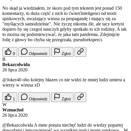
No skąd ja wiedziałem, że skoro pod tym tekstem jest ponad 150
komentarzy, to duża część z nich to ćwierćinteligenci od teorii
spiskowych, uważający wirusa za propagandę i mający się za
"myślących samodzielnie". Nie życzę nikomu źle, ale tacy kretyni
dopiero by się czegoś nauczyli gdyby spotkało to ich rodziny. A tak
to można się podsmiewywać, że jaka tam pandemia. Zdejmijcie
folię z głowy bo chyba się przegrzała, pseudoeksperci.
9
Odpowiedz
Zgłoś
B
Bekazcolwida
26 lipca 2020
@Joker40
oho kolejny błazen co nie widzi że mniej ludzi umiera a
wierzy w wirusa xD
1
Odpowiedz
Zgłoś
W
Wzmachol
26 lipca 2020
@Bekazcolwida
A mnie poraża niechęć ludzi do wiedzy popartej
dowodami i łatwowierność we wszelkiej maści teorie spiskowe... W