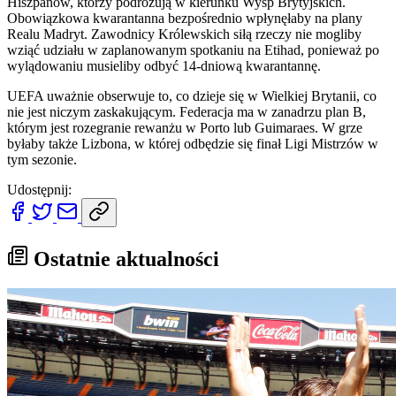
Hiszpanów, którzy podróżują w kierunku Wysp Brytyjskich.
Obowiązkowa kwarantanna bezpośrednio wpłynęłaby na plany
Realu Madryt. Zawodnicy Królewskich siłą rzeczy nie mogliby
wziąć udziału w zaplanowanym spotkaniu na Etihad, ponieważ po
wylądowaniu musieliby odbyć 14-dniową kwarantannę.
UEFA uważnie obserwuje to, co dzieje się w Wielkiej Brytanii, co
nie jest niczym zaskakującym. Federacja ma w zanadrzu plan B,
którym jest rozegranie rewanżu w Porto lub Guimaraes. W grze
byłaby także Lizbona, w której odbędzie się finał Ligi Mistrzów w
tym sezonie.
Udostępnij:
Ostatnie aktualności