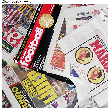
26.07.2020
•
5