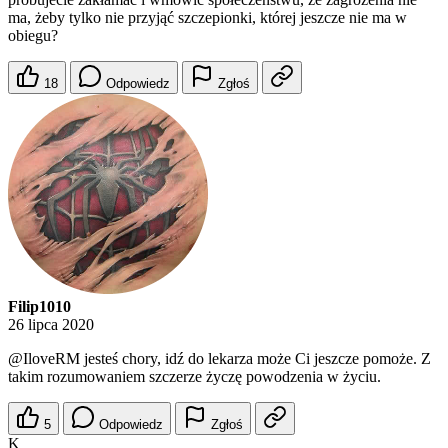
ma, żeby tylko nie przyjąć szczepionki, której jeszcze nie ma w
obiegu?
18
Odpowiedz
Zgłoś
Filip1010
26 lipca 2020
@IloveRM
jesteś chory, idź do lekarza może Ci jeszcze pomoże. Z
takim rozumowaniem szczerze życzę powodzenia w życiu.
5
Odpowiedz
Zgłoś
K