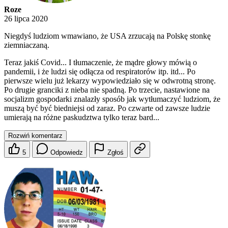
Roze
26 lipca 2020
Niegdyś ludziom wmawiano, że USA zrzucają na Polskę stonkę
ziemniaczaną.
Teraz jakiś Covid... I tłumaczenie, że mądre głowy mówią o
pandemii, i że ludzi się odłącza od respiratorów itp. itd... Po
pierwsze wielu już lekarzy wypowiedziało się w odwrotną stronę.
Po drugie granciki z nieba nie spadną. Po trzecie, nastawione na
socjalizm gospodarki znalazły sposób jak wytłumaczyć ludziom, że
muszą być być biedniejsi od zaraz. Po czwarte od zawsze ludzie
umierają na różne paskudztwa tylko teraz bard...
Rozwiń komentarz
5
Odpowiedz
Zgłoś