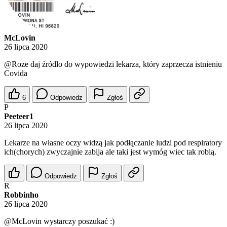
McLovin
26 lipca 2020
@Roze
daj źródło do wypowiedzi lekarza, który zaprzecza istnieniu
Covida
6
Odpowiedz
Zgłoś
P
Peeteer1
26 lipca 2020
Lekarze na własne oczy widzą jak podłączanie ludzi pod respiratory
ich(chorych) zwyczajnie zabija ale taki jest wymóg wiec tak robią.
Odpowiedz
Zgłoś
R
Robbinho
26 lipca 2020
@McLovin
wystarczy poszukać :)