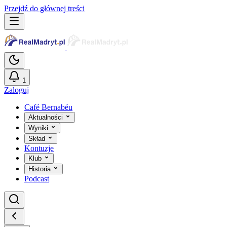
Przejdź do głównej treści
1
Zaloguj
Café Bernabéu
Aktualności
Wyniki
Skład
Kontuzje
Klub
Historia
Podcast