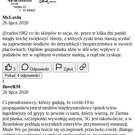
McLovin
26 lipca 2020
@carlos1982
co do sklepów to racja, że, przez te kilka dni paniki
mogły trochę zwiększyć obroty, z których zyski teraz muszą wydać
na zapewnienie środków do dezynfekcji i bezpieczeństwa w swoich
placówkach. Ogólnie gospodarka idzie w dół więc wpływy z
podatków też w ogólnym wymiarze maleją, a rząd nie zyskuje.
3
Odpowiedz
Zgłoś
Pokaż 4 odpowiedzi
I
IloveRM
26 lipca 2020
Ci pseudoznawcy, którzy gadają, że covid-19 to
propaganda/wymysł mediów/międzynarodowy spisek/wirus
łagodniejszy od grypy to pewnie ci sami, którzy wierzą, że Ziemia
jest płaska, szczepionki wywołują autyzm, 5G jest rakotwórcze, a w
Beneluksie poddają wszystkich emerytów przymusowej eutanazji.
Może Wy po prostu boicie się szczepionek przeciwko covid, dlatego
próbujecie zakłamać i wmówić społeczeństwu, że zagrożenia nie