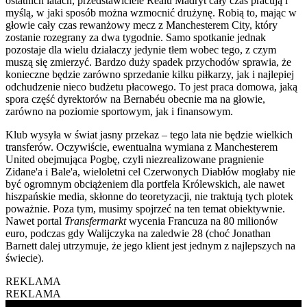
ostatnich latach, przedstawiciele Realu Madryt cały czas pracują i
myślą, w jaki sposób można wzmocnić drużynę. Robią to, mając w
głowie cały czas rewanżowy mecz z Manchesterem City, który
zostanie rozegrany za dwa tygodnie. Samo spotkanie jednak
pozostaje dla wielu działaczy jedynie tłem wobec tego, z czym
muszą się zmierzyć. Bardzo duży spadek przychodów sprawia, że
konieczne będzie zarówno sprzedanie kilku piłkarzy, jak i najlepiej
odchudzenie nieco budżetu płacowego. To jest praca domowa, jaką
spora część dyrektorów na Bernabéu obecnie ma na głowie,
zarówno na poziomie sportowym, jak i finansowym.
Klub wysyła w świat jasny przekaz – tego lata nie będzie wielkich
transferów. Oczywiście, ewentualna wymiana z Manchesterem
United obejmująca Pogbę, czyli niezrealizowane pragnienie
Zidane'a i Bale'a, wieloletni cel Czerwonych Diabłów mogłaby nie
być ogromnym obciążeniem dla portfela Królewskich, ale nawet
hiszpańskie media, skłonne do teoretyzacji, nie traktują tych plotek
poważnie. Poza tym, musimy spojrzeć na ten temat obiektywnie.
Nawet portal
Transfermarkt
wycenia Francuza na 80 milionów
euro, podczas gdy Walijczyka na zaledwie 28 (choć Jonathan
Barnett dalej utrzymuje, że jego klient jest jednym z najlepszych na
świecie).
REKLAMA
REKLAMA