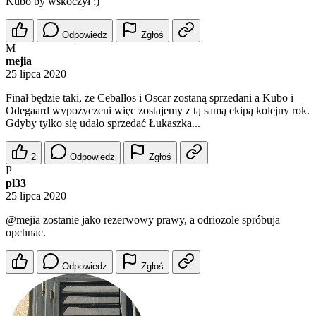
Kubo by wskoczył ;)
Odpowiedz
Zgłoś
M
mejia
25 lipca 2020
Finał będzie taki, że Ceballos i Oscar zostaną sprzedani a Kubo i
Odegaard wypożyczeni więc zostajemy z tą samą ekipą kolejny rok.
Gdyby tylko się udało sprzedać Łukaszka...
2
Odpowiedz
Zgłoś
P
pl33
25 lipca 2020
@mejia
zostanie jako rezerwowy prawy, a odriozole spróbuja
opchnac.
Odpowiedz
Zgłoś