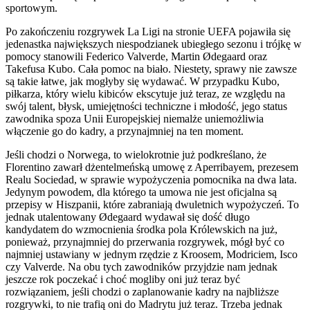
sportowym.
Po zakończeniu rozgrywek La Ligi na stronie UEFA pojawiła się
jedenastka największych niespodzianek ubiegłego sezonu i trójkę w
pomocy stanowili Federico Valverde, Martin Ødegaard oraz
Takefusa Kubo. Cała pomoc na biało. Niestety, sprawy nie zawsze
są takie łatwe, jak mogłyby się wydawać. W przypadku Kubo,
piłkarza, który wielu kibiców ekscytuje już teraz, ze względu na
swój talent, błysk, umiejętności techniczne i młodość, jego status
zawodnika spoza Unii Europejskiej niemalże uniemożliwia
włączenie go do kadry, a przynajmniej na ten moment.
Jeśli chodzi o Norwega, to wielokrotnie już podkreślano, że
Florentino zawarł dżentelmeńską umowę z Aperribayem, prezesem
Realu Sociedad, w sprawie wypożyczenia pomocnika na dwa lata.
Jedynym powodem, dla którego ta umowa nie jest oficjalna są
przepisy w Hiszpanii, które zabraniają dwuletnich wypożyczeń. To
jednak utalentowany Ødegaard wydawał się dość długo
kandydatem do wzmocnienia środka pola Królewskich na już,
ponieważ, przynajmniej do przerwania rozgrywek, mógł być co
najmniej ustawiany w jednym rzędzie z Kroosem, Modriciem, Isco
czy Valverde. Na obu tych zawodników przyjdzie nam jednak
jeszcze rok poczekać i choć mogliby oni już teraz być
rozwiązaniem, jeśli chodzi o zaplanowanie kadry na najbliższe
rozgrywki, to nie trafią oni do Madrytu już teraz. Trzeba jednak