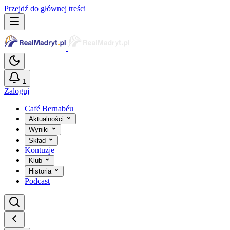
Przejdź do głównej treści
1
Zaloguj
Café Bernabéu
Aktualności
Wyniki
Skład
Kontuzje
Klub
Historia
Podcast