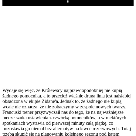
Play
Wydaje się więc, że Królewscy najprawdopodobniej nie kupią
żadnego pomocnika, a to przecież właśnie druga linia jest najsłabiej
obsadzona w ekipie Zidane'a. Jednak to, że żadnego nie kupią,
wcale nie oznacza, że nie zobaczymy w zespole nowych twarzy.
Francuski trener przyzwyczaił nas do tego, że na najważniejsze
mecze szuka ustawienia z czwórką pomocników, a w niektórych
spotkaniach wystawia od pierwszej minuty całą piątkę, co
pozostawia go niemal bez alternatyw na ławce rezerwowych. Tutaj
trzeba skupić się na planowaniu kolejnego sezonu pod kątem