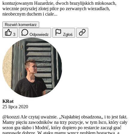
kontuzjowanym Hazardzie, dwoch brazylijskich mlokosach,
wiecznie przyszlej zlotej pilce po zerwanych wiezadlach,
nieobecnym duchem i ciale...
Rozwiń komentarz
3
Odpowiedz
Zgłoś
KRot
25 lipca 2020
@koozzi
Ale czytaj uważnie. „Najsłabiej obsadzona„ i to jest fakt.
Mamy pięciu zawodników na trzy pozycje, w tym Isco, który cały
sezon gra słabo i Modrić, który dopiero po restarcie zaczął grać
naprawdę dobrze. W ataku mamy wręcz problem bogactwa, a