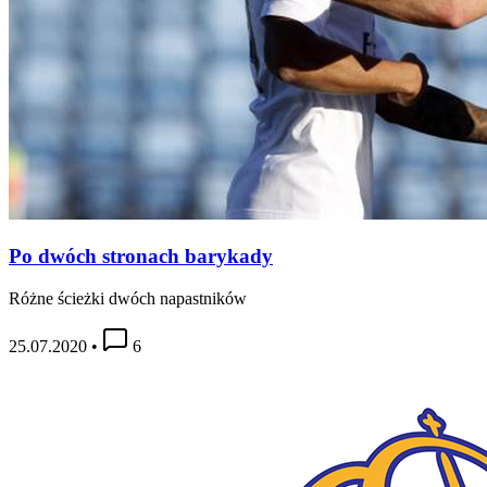
Po dwóch stronach barykady
Różne ścieżki dwóch napastników
25.07.2020
•
6