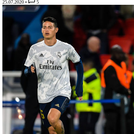
25.07.2020
•
5