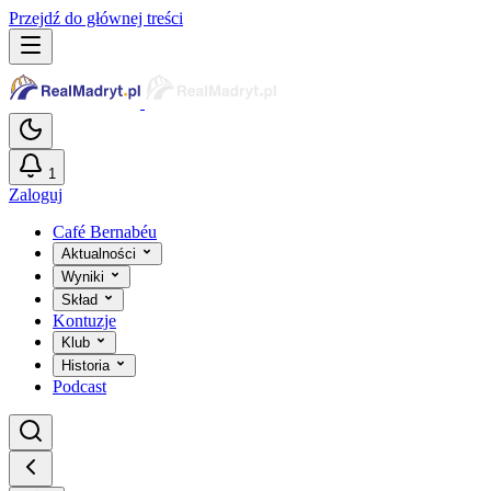
Przejdź do głównej treści
1
Zaloguj
Café Bernabéu
Aktualności
Wyniki
Skład
Kontuzje
Klub
Historia
Podcast