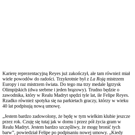
Karierę reprezentacyjną Reyes już zakończył, ale tam również miał
wiele powodów do radości. Trzykrotnie był z
La Roją
mistrzem
Europy i raz mistrzem świata. Do tego ma trzy medale Igrzysk
Olimpijskich (dwa srebrne i jeden brązowy). Trudno będzie o
zawodnika, który w Realu Madryt spędzi tyle lat, ile Felipe Reyes.
Rzadko również spotyka się na parkietach graczy, którzy w wieku
40 lat podpisują nową umowę.
„Jestem bardzo zadowolony, że będę w tym wielkim klubie jeszcze
przez rok. Czuję się tutaj jak w domu i przez pół życia gram w
Realu Madryt. Jestem bardzo szczęśliwy, że mogę bronić tych
barw”, powiedział Felipe po podpisaniu nowej umowy. „Kiedy