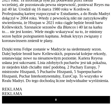
2021 roku. Ta informacja była już podawana przez media
wcześniej, ale pozostawała pewna niepewność, ponieważ Reyes ma
już 40 lat. Urodził się 16 marca 1980 roku w Kordowie.
Profesjonalną karierę rozpoczynał w Estudiantes, a do Realu Madryt
dołączył w 2004 roku. Wtedy z pewnością nikt nie zaryzykowałby
stwierdzenia, że Hiszpan w 2021 roku ciągle będzie bronił barw
Królewskich. Szesnaście sezonów dla
Blancos
i 40 lat na karku
to… nie jest koniec. Wiele mogło wskazywać na to, że miniony
sezon będzie pożegnaniem kapitana. Jednak kryzys związany z
koronawirusem zmienił te plany.
Dzięki temu Felipe zostanie w Madrycie na siedemnasty sezon.
Dalej będzie bronił barw Królewskich, poprawiał kolejne rekordy,
ustanawiając nowe na niesamowitym poziomie. Kariera Reyesa
usłana jest sukcesami. Lista zdobytych pucharów jest tak pokaźna,
że niejeden klub chciałby mieć podobną. 2 Puchary Europy, 7
mistrzostw Hiszpanii, 5 Pucharów Hiszpanii, 5 Superpucharów
Hiszpanii, Puchar Interkontynentalny, EuroCup. To wszystko w
Realu Madryt. Do tego dochodzą liczne indywidualne wyróżnienia.
REKLAMA
REKLAMA
Play