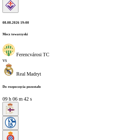
08.08.2026 19:00
Mecz towarzyski
Ferencvárosi TC
vs
Real Madryt
Do rozpoczęcia pozostało
09
h
06
m
40
s