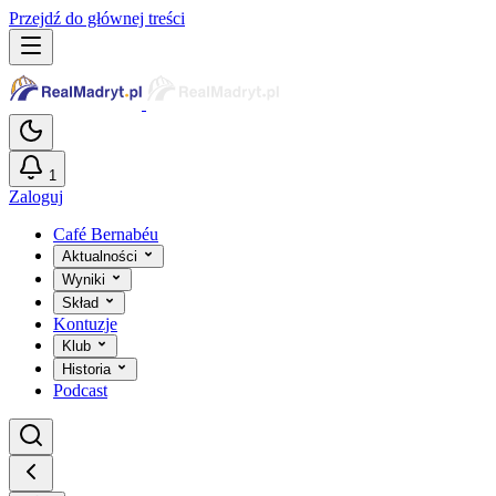
Przejdź do głównej treści
1
Zaloguj
Café Bernabéu
Aktualności
Wyniki
Skład
Kontuzje
Klub
Historia
Podcast