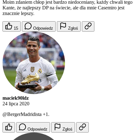
Moim zdaniem chłop jest bardzo niedoceniany, każdy chwali tego
Kante, że najlepszy DP na świecie, ale dla mnie Casemiro jest
znacznie lepszy.
15
Odpowiedz
Zgłoś
maciek90ldz
24 lipca 2020
@BergerMadridista
+1.
Odpowiedz
Zgłoś