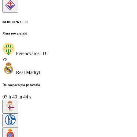
08.08.2026 19:00
Mecz towarzyski
Ferencvárosi TC
vs
Real Madryt
Do rozpoczęcia pozostało
07
h
40
m
42
s