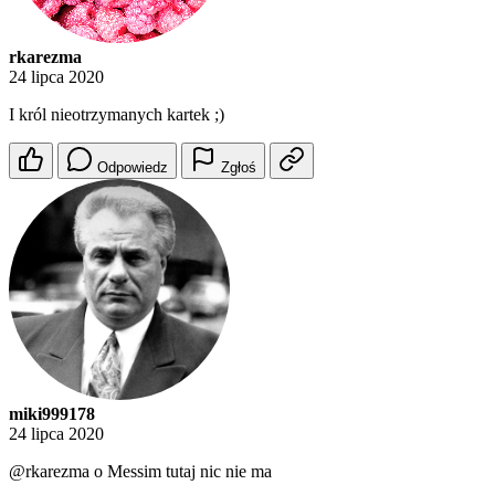
rkarezma
24 lipca 2020
I król nieotrzymanych kartek ;)
Odpowiedz
Zgłoś
miki999178
24 lipca 2020
@rkarezma
o Messim tutaj nic nie ma