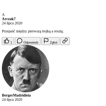
A
Arczak7
24 lipca 2020
Przepaść między pierwszą trojką a resztą.
1
Odpowiedz
Zgłoś
BergerMadridista
24 lipca 2020