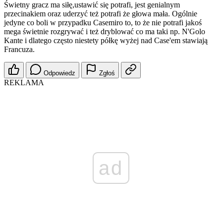
Świetny gracz ma siłę,ustawić się potrafi, jest genialnym
przecinakiem oraz uderzyć też potrafi że głowa mała. Ogólnie
jedyne co boli w przypadku Casemiro to, to że nie potrafi jakoś
mega świetnie rozgrywać i też dryblować co ma taki np. N'Golo
Kante i dlatego często niestety półkę wyżej nad Case'em stawiają
Francuza.
Odpowiedz
Zgłoś
REKLAMA
ad