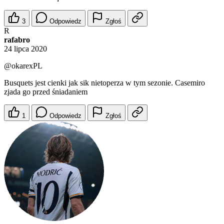
3
Odpowiedz
Zgłoś
R
rafabro
24 lipca 2020
@okarexPL
Busquets jest cienki jak sik nietoperza w tym sezonie. Casemiro
zjada go przed śniadaniem
1
Odpowiedz
Zgłoś