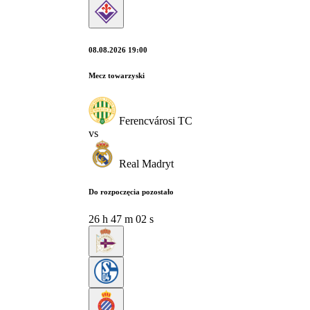
08.08.2026 19:00
Mecz towarzyski
Ferencvárosi TC
vs
Real Madryt
Do rozpoczęcia pozostało
26
h
47
m
01
s