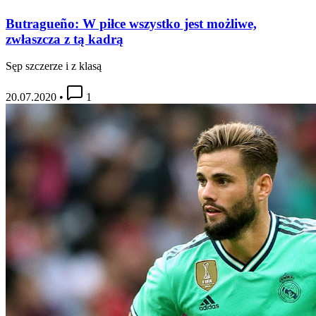
Butragueño: W piłce wszystko jest możliwe,
zwłaszcza z tą kadrą
Sęp szczerze i z klasą
20.07.2020
•
1