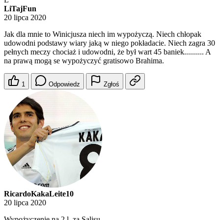
LiTajFun
20 lipca 2020
Jak dla mnie to Winicjusza niech im wypożyczą. Niech chłopak
udowodni podstawy wiary jaką w niego pokładacie. Niech zagra 30
pełnych meczy chociaż i udowodni, że był wart 45 baniek.......... A
na prawą mogą se wypożyczyć gratisowo Brahima.
1
Odpowiedz
Zgłoś
RicardoKakaLeite10
20 lipca 2020
Wypożyczenie na 2 l. za Salisu.