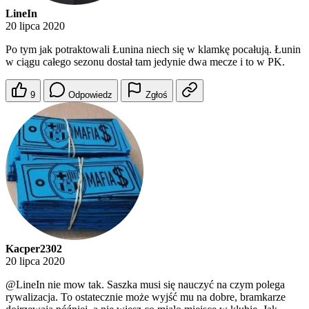
LineIn
20 lipca 2020
Po tym jak potraktowali Łunina niech się w klamkę pocałują. Łunin
w ciągu całego sezonu dostał tam jedynie dwa mecze i to w PK.
9
Odpowiedz
Zgłoś
Kacper2302
20 lipca 2020
@LineIn
nie mow tak. Saszka musi się nauczyć na czym polega
rywalizacja. To ostatecznie może wyjść mu na dobre, bramkarze