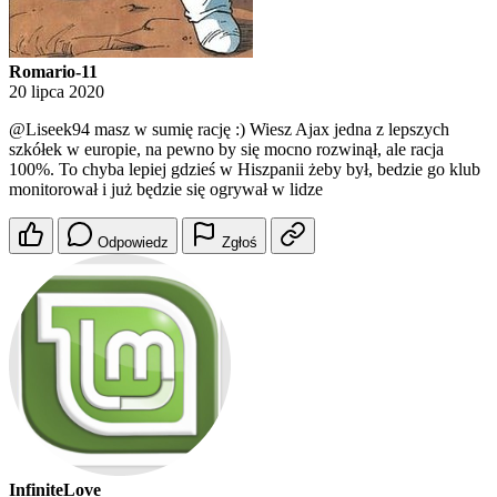
Romario-11
20 lipca 2020
@Liseek94
masz w sumię rację :) Wiesz Ajax jedna z lepszych
szkółek w europie, na pewno by się mocno rozwinął, ale racja
100%. To chyba lepiej gdzieś w Hiszpanii żeby był, bedzie go klub
monitorował i już będzie się ogrywał w lidze
Odpowiedz
Zgłoś
InfiniteLove