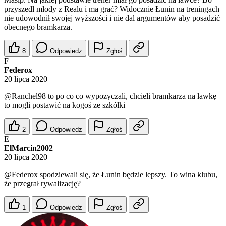
przyszedł młody z Realu i ma grać? Widocznie Łunin na treningach
nie udowodnił swojej wyższości i nie dal argumentów aby posadzić
obecnego bramkarza.
8
Odpowiedz
Zgłoś
F
Federox
20 lipca 2020
@Ranchel98
to po co co wypozyczali, chcieli bramkarza na ławkę
to mogli postawić na kogoś ze szkółki
2
Odpowiedz
Zgłoś
E
ElMarcin2002
20 lipca 2020
@Federox
spodziewali się, że Łunin będzie lepszy. To wina klubu,
że przegrał rywalizację?
1
Odpowiedz
Zgłoś