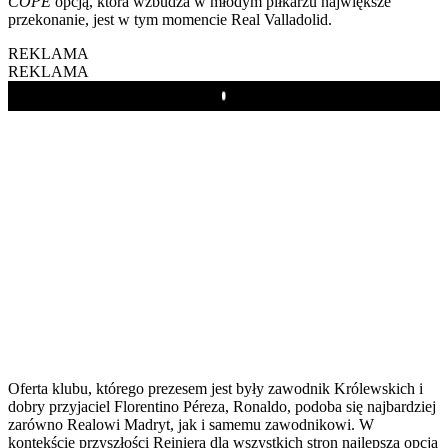
COPE
opcją, która wzbudza w młodym piłkarzu największe
przekonanie, jest w tym momencie Real Valladolid.
REKLAMA
REKLAMA
Play
Oferta klubu, którego prezesem jest były zawodnik Królewskich i
dobry przyjaciel Florentino Péreza, Ronaldo, podoba się najbardziej
zarówno Realowi Madryt, jak i samemu zawodnikowi. W
kontekście przyszłości Reiniera dla wszystkich stron najlepszą opcją