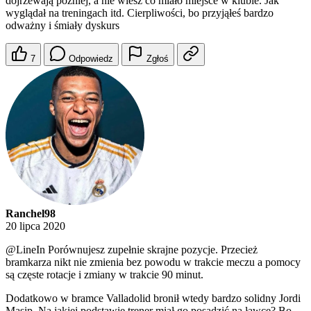
dojrzewają później, a nie wiesz co miało miejsce w klubie. Jak
wyglądał na treningach itd. Cierpliwości, bo przyjąłeś bardzo
odważny i śmiały dyskurs
7
Odpowiedz
Zgłoś
Ranchel98
20 lipca 2020
@LineIn
Porównujesz zupełnie skrajne pozycje. Przecież
bramkarza nikt nie zmienia bez powodu w trakcie meczu a pomocy
są częste rotacje i zmiany w trakcie 90 minut.
Dodatkowo w bramce Valladolid bronił wtedy bardzo solidny Jordi
Masip. Na jakiej podstawie trener miał go posadzić na ławce? Bo