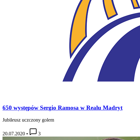
650 występów Sergio Ramosa w Realu Madryt
Jubileusz uczczony golem
20.07.2020
•
3