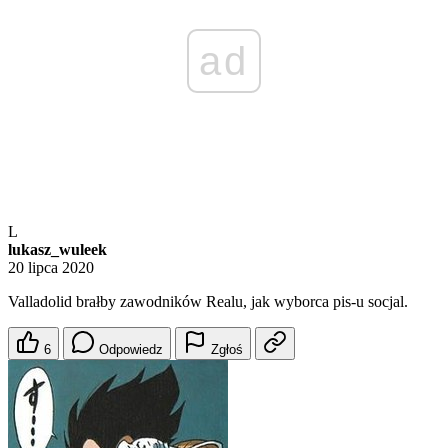
ad
L
lukasz_wuleek
20 lipca 2020
Valladolid brałby zawodników Realu, jak wyborca pis-u socjal.
6
Odpowiedz
Zgłoś