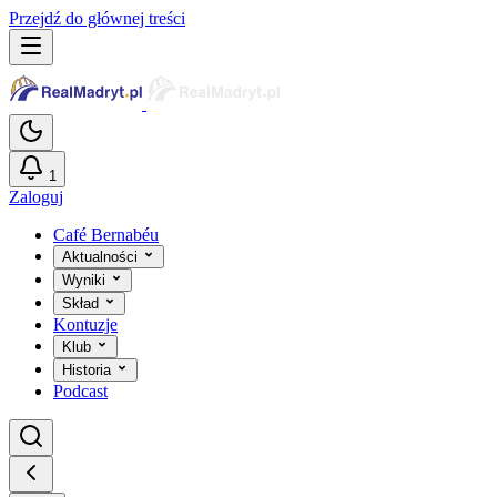
Przejdź do głównej treści
1
Zaloguj
Café Bernabéu
Aktualności
Wyniki
Skład
Kontuzje
Klub
Historia
Podcast