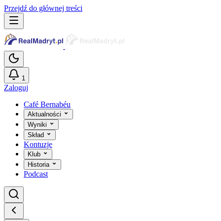
Przejdź do głównej treści
1
Zaloguj
Café Bernabéu
Aktualności
Wyniki
Skład
Kontuzje
Klub
Historia
Podcast