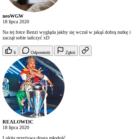
neoWGW
18 lipca 2020
Na tej fotce Benzi wygląda jakby się wczuł w jakąś dobrą nutkę i
zaczął sobie tańczyć xD
6
Odpowiedz
Zgłoś
REALOWI3C
18 lipca 2020
Lukita przeżywa drugą młodość.