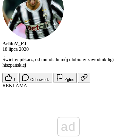
ArlitoV_FJ
18 lipca 2020
Świetny piłkarz, od mundialu mój ulubiony zawodnik ligi
hiszpańskiej
1
Odpowiedz
Zgłoś
REKLAMA
ad