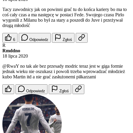
Tacy zawodnicy jak on powinni grać tu do końca kariery bo ma to
coś cały czas a ma następcę w postaci Fede. Swojego czasu Pirlo
wygonili z Milanu bo był za stary a poszedł do Juve i przeżywał
drugą młodość
6
Odpowiedz
Zgłoś
R
Rmddno
18 lipca 2020
@RwaY
no tak ale bez przesady modric teraz jest w giga formie
jednak wieku nie oszukasz i powoli trzeba wprowadzać młodzież
kubo Martin itd a nie grać zasłużonemi piłkarzami
Odpowiedz
Zgłoś