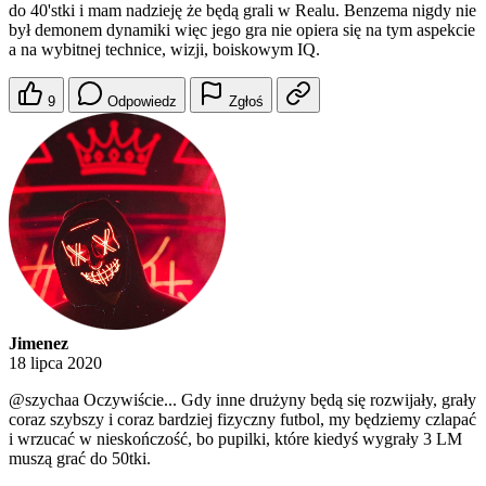
do 40'stki i mam nadzieję że będą grali w Realu. Benzema nigdy nie
był demonem dynamiki więc jego gra nie opiera się na tym aspekcie
a na wybitnej technice, wizji, boiskowym IQ.
9
Odpowiedz
Zgłoś
Jimenez
18 lipca 2020
@szychaa
Oczywiście... Gdy inne drużyny będą się rozwijały, grały
coraz szybszy i coraz bardziej fizyczny futbol, my będziemy czlapać
i wrzucać w nieskończość, bo pupilki, które kiedyś wygrały 3 LM
muszą grać do 50tki.