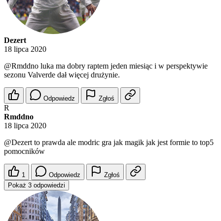
Dezert
18 lipca 2020
@Rmddno
luka ma dobry raptem jeden miesiąc i w perspektywie
sezonu Valverde dał więcej drużynie.
Odpowiedz
Zgłoś
R
Rmddno
18 lipca 2020
@Dezert
to prawda ale modric gra jak magik jak jest formie to top5
pomocników
1
Odpowiedz
Zgłoś
Pokaż 3 odpowiedzi