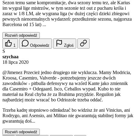
Sezon temu same kompromitacje, dwa sezony temu tez, ale Karius
im wygrał lige mistrzów, w tym sezonie też out z pucharu króla i
zaraz w 1/8 LM, ale wygrana liga (w dużej części dzieki zbiegowi
pewnych nienormalnych wydarzeń: przedłużenie sezonu, najgorsza
Barcelona od 15 lat) ...
Rozwiń odpowiedź
1
Odpowiedz
Zgłoś
S
szychaa
18 lipca 2020
@Jimenez
Przecież jedno drugiego nie wyklucza. Mamy Modricia,
Kroosa, Casemiro, Valverde - potrzebujemy jeszcze dwóch
zawodników - pitbulla defensywy na wzórd Kante jako zmiennik
dla Casemiro + Odegaard. Isco, Ceballos wypad. Kubo to nie
materiał na Real chyba że za Brahima przyjdzie. Reguilon jak
najbardziej może wracać bo Odriozole trzeba oddać.
Trzeba kadrę stopniowo odmładzać bo widzisz że ani Vinicius, ani
Rodrygo, ani Asensio, ani Militao nie gwarantują stabilnej formy jak
gwarantują doś...
Rozwiń odpowiedź