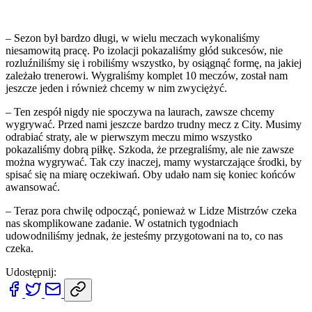
– Sezon był bardzo długi, w wielu meczach wykonaliśmy
niesamowitą pracę. Po izolacji pokazaliśmy głód sukcesów, nie
rozluźniliśmy się i robiliśmy wszystko, by osiągnąć formę, na jakiej
zależało trenerowi. Wygraliśmy komplet 10 meczów, został nam
jeszcze jeden i również chcemy w nim zwyciężyć.
– Ten zespół nigdy nie spoczywa na laurach, zawsze chcemy
wygrywać. Przed nami jeszcze bardzo trudny mecz z City. Musimy
odrabiać straty, ale w pierwszym meczu mimo wszystko
pokazaliśmy dobrą piłkę. Szkoda, że przegraliśmy, ale nie zawsze
można wygrywać. Tak czy inaczej, mamy wystarczające środki, by
spisać się na miarę oczekiwań. Oby udało nam się koniec końców
awansować.
– Teraz pora chwilę odpocząć, ponieważ w Lidze Mistrzów czeka
nas skomplikowane zadanie. W ostatnich tygodniach
udowodniliśmy jednak, że jesteśmy przygotowani na to, co nas
czeka.
Udostępnij: