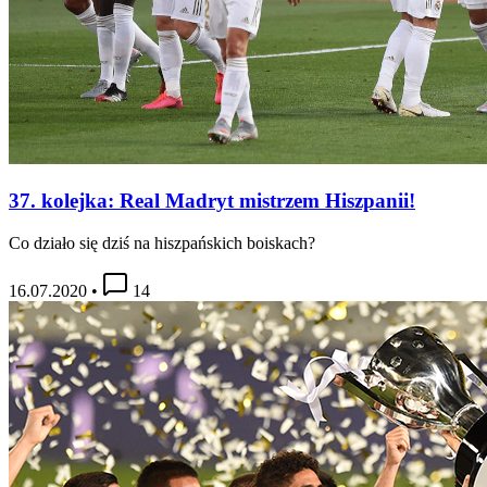
37. kolejka: Real Madryt mistrzem Hiszpanii!
Co działo się dziś na hiszpańskich boiskach?
16.07.2020
•
14