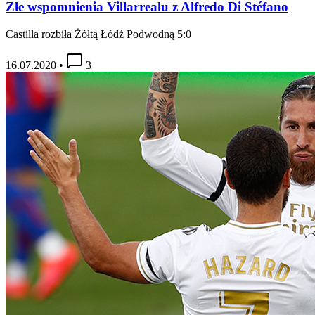
Złe wspomnienia Villarrealu z Alfredo Di Stéfano
Castilla rozbiła Żółtą Łódź Podwodną 5:0
16.07.2020
•
3