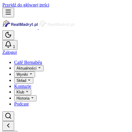
Przejdź do głównej treści
1
Zaloguj
Café Bernabéu
Aktualności
Wyniki
Skład
Kontuzje
Klub
Historia
Podcast