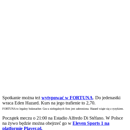
Spotkanie
można też
wytypować w FORTUNA
. Do jedenastki
wraca Eden Hazard. Kurs na jego trafienie to 2,70.
FORTUNA to legalny bukmacher. Gra u nielegalnych firm jest zabroniona. Hazard wiąże się z ryzykiem.
Początek meczu o 21:00 na Estadio Alfredo Di Stéfano. W Polsce
na żywo będzie można obejrzeć go w
Eleven Sports 1 na
platformie Player.pl.