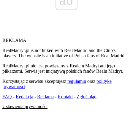
ad
REKLAMA
RealMadryt.pl is not linked with Real Madrid and the Club's
players. The website is an initiative of Polish fans of Real Madrid.
RealMadryt.pl nie jest powiązany z Realem Madryt ani jego
piłkarzami. Serwis jest inicjatywą polskich fanów Realu Madryt.
Korzystając z serwisu akceptujesz
regulamin
oraz
politykę
prywatności
.
FAQ
-
Redakcja
-
Reklama
-
Kontakt
-
Zgłoś błąd
Ustawienia prywatności