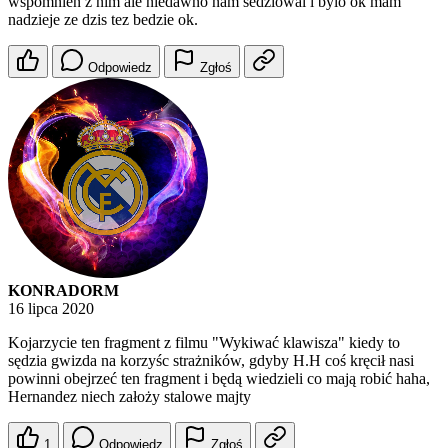
wspomnien z nim ale niedawno nam sedziowal i bylo ok mam
nadzieje ze dzis tez bedzie ok.
Odpowiedz
Zgłoś
KONRADORM
16 lipca 2020
Kojarzycie ten fragment z filmu "Wykiwać klawisza" kiedy to
sędzia gwizda na korzyśc strażników, gdyby H.H coś kręcił nasi
powinni obejrzeć ten fragment i będą wiedzieli co mają robić haha,
Hernandez niech założy stalowe majty
1
Odpowiedz
Zgłoś