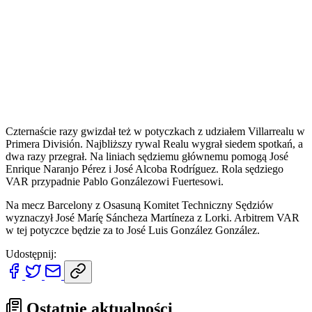
Czternaście razy gwizdał też w potyczkach z udziałem Villarrealu w
Primera División. Najbliższy rywal Realu wygrał siedem spotkań, a
dwa razy przegrał. Na liniach sędziemu głównemu pomogą José
Enrique Naranjo Pérez i José Alcoba Rodríguez. Rola sędziego
VAR przypadnie Pablo Gonzálezowi Fuertesowi.
Na mecz Barcelony z Osasuną Komitet Techniczny Sędziów
wyznaczył José Maríę Sáncheza Martíneza z Lorki. Arbitrem VAR
w tej potyczce będzie za to José Luis González González.
Udostępnij:
Ostatnie aktualności