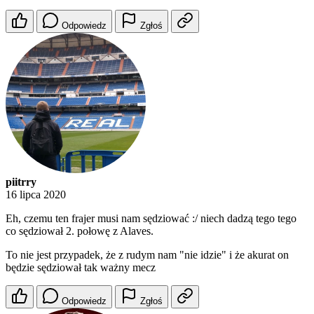
Odpowiedz
Zgłoś
piitrry
16 lipca 2020
Eh, czemu ten frajer musi nam sędziować :/ niech dadzą tego tego
co sędziował 2. połowę z Alaves.
To nie jest przypadek, że z rudym nam "nie idzie" i że akurat on
będzie sędziował tak ważny mecz
Odpowiedz
Zgłoś