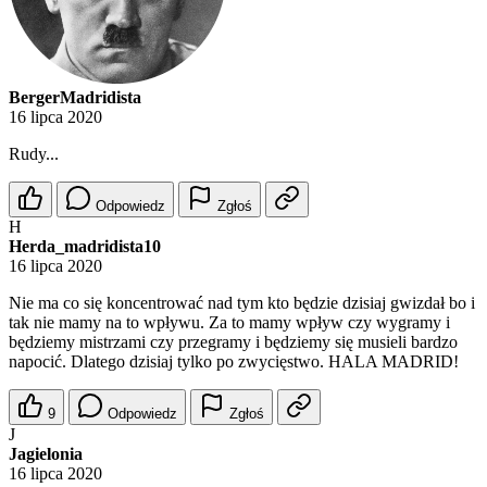
BergerMadridista
16 lipca 2020
Rudy...
Odpowiedz
Zgłoś
H
Herda_madridista10
16 lipca 2020
Nie ma co się koncentrować nad tym kto będzie dzisiaj gwizdał bo i
tak nie mamy na to wpływu. Za to mamy wpływ czy wygramy i
będziemy mistrzami czy przegramy i będziemy się musieli bardzo
napocić. Dlatego dzisiaj tylko po zwycięstwo. HALA MADRID!
9
Odpowiedz
Zgłoś
J
Jagielonia
16 lipca 2020