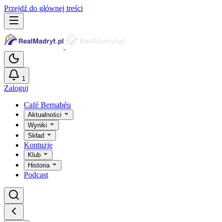
Przejdź do głównej treści
1
Zaloguj
Café Bernabéu
Aktualności
Wyniki
Skład
Kontuzje
Klub
Historia
Podcast