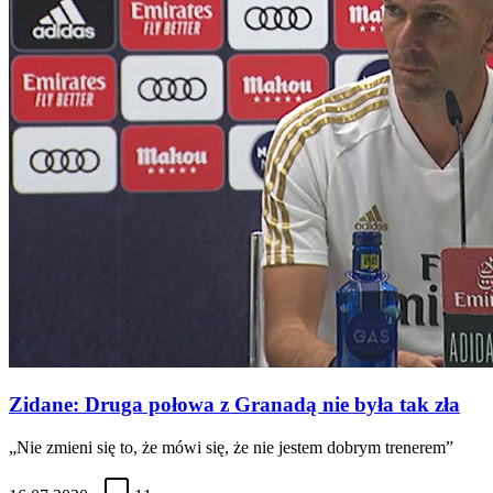
Zidane: Druga połowa z Granadą nie była tak zła
„Nie zmieni się to, że mówi się, że nie jestem dobrym trenerem”