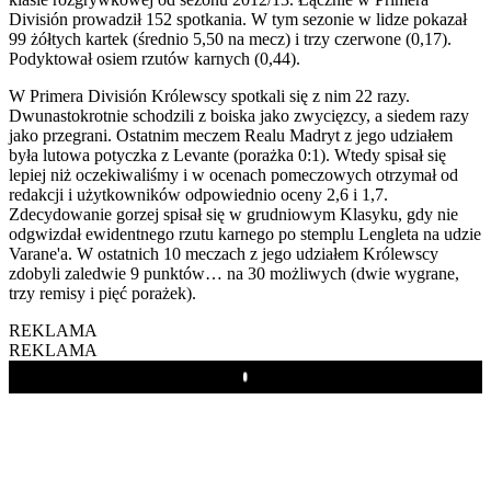
División prowadził 152 spotkania. W tym sezonie w lidze pokazał
99 żółtych kartek (średnio 5,50 na mecz) i trzy czerwone (0,17).
Podyktował osiem rzutów karnych (0,44).
W Primera División Królewscy spotkali się z nim 22 razy.
Dwunastokrotnie schodzili z boiska jako zwycięzcy, a siedem razy
jako przegrani. Ostatnim meczem Realu Madryt z jego udziałem
była lutowa potyczka z Levante (porażka 0:1). Wtedy spisał się
lepiej niż oczekiwaliśmy i w ocenach pomeczowych otrzymał od
redakcji i użytkowników odpowiednio oceny 2,6 i 1,7.
Zdecydowanie gorzej spisał się w grudniowym Klasyku, gdy nie
odgwizdał ewidentnego rzutu karnego po stemplu Lengleta na udzie
Varane'a. W ostatnich 10 meczach z jego udziałem Królewscy
zdobyli zaledwie 9 punktów… na 30 możliwych (dwie wygrane,
trzy remisy i pięć porażek).
REKLAMA
REKLAMA
Play