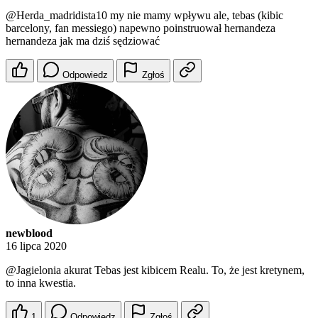
@Herda_madridista10
my nie mamy wpływu ale, tebas (kibic
barcelony, fan messiego) napewno poinstruował hernandeza
hernandeza jak ma dziś sędziować
Odpowiedz
Zgłoś
newblood
16 lipca 2020
@Jagielonia
akurat Tebas jest kibicem Realu. To, że jest kretynem,
to inna kwestia.
1
Odpowiedz
Zgłoś