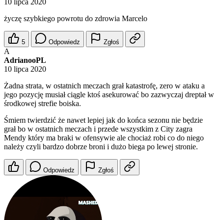
10 lipca 2020
życzę szybkiego powrotu do zdrowia Marcelo
5
Odpowiedz
Zgłoś
A
AdrianooPL
10 lipca 2020
Żadna strata, w ostatnich meczach grał katastrofę, zero w ataku a
jego pozycję musiał ciągle ktoś asekurować bo zazwyczaj dreptał w
środkowej strefie boiska.
Śmiem twierdzić że nawet lepiej jak do końca sezonu nie będzie
grał bo w ostatnich meczach i przede wszystkim z City zagra
Mendy który ma braki w ofensywie ale chociaż robi co do niego
należy czyli bardzo dobrze broni i dużo biega po lewej stronie.
Odpowiedz
Zgłoś