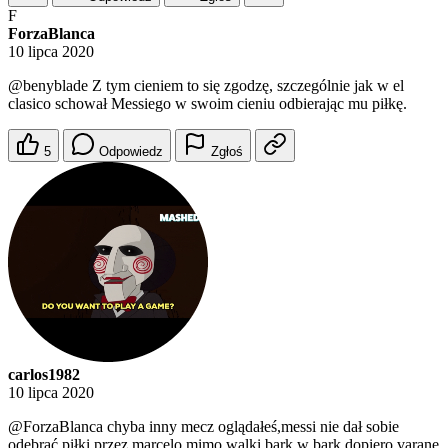
F
ForzaBlanca
10 lipca 2020
@benyblade
Z tym cieniem to się zgodzę, szczególnie jak w el
clasico schował Messiego w swoim cieniu odbierając mu piłkę.
5
Odpowiedz
Zgłoś
carlos1982
10 lipca 2020
@ForzaBlanca
chyba inny mecz oglądałeś,messi nie dał sobie
odebrać piłki przez marcelo mimo walki bark w bark,dopiero varane