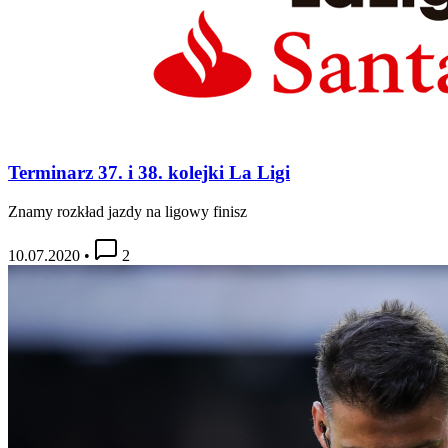
Terminarz 37. i 38. kolejki La Ligi
Znamy rozkład jazdy na ligowy finisz
10.07.2020
•
2