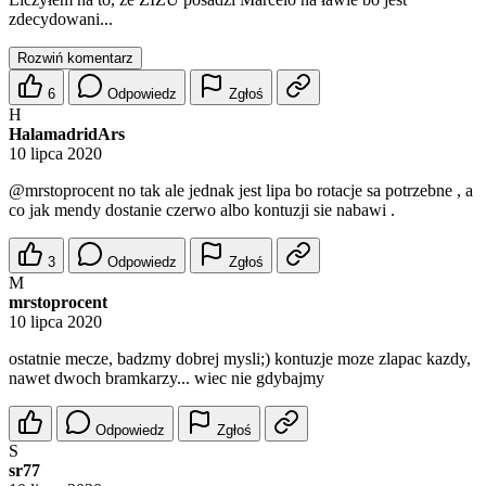
zdecydowani...
Rozwiń komentarz
6
Odpowiedz
Zgłoś
H
HalamadridArs
10 lipca 2020
@mrstoprocent
no tak ale jednak jest lipa bo rotacje sa potrzebne , a
co jak mendy dostanie czerwo albo kontuzji sie nabawi .
3
Odpowiedz
Zgłoś
M
mrstoprocent
10 lipca 2020
ostatnie mecze, badzmy dobrej mysli;) kontuzje moze zlapac kazdy,
nawet dwoch bramkarzy... wiec nie gdybajmy
Odpowiedz
Zgłoś
S
sr77