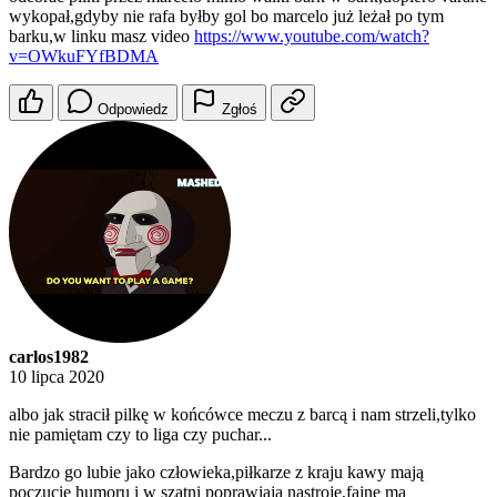
wykopał,gdyby nie rafa byłby gol bo marcelo już leżał po tym
barku,w linku masz video
https://www.youtube.com/watch?
v=OWkuFYfBDMA
Odpowiedz
Zgłoś
carlos1982
10 lipca 2020
albo jak stracił pilkę w końcówce meczu z barcą i nam strzeli,tylko
nie pamiętam czy to liga czy puchar...
Bardzo go lubie jako człowieka,piłkarze z kraju kawy mają
poczucie humoru i w szatni poprawiają nastroje,fajne ma