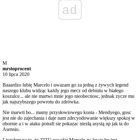
ad
M
mrstoprocent
10 lipca 2020
Baaardzo lubię Marcelo i uwazam go za jedną z żywych legend
naszego klubu widząc każdy jego mecz od debiutu w białego
koszulce... ale nie martwi mnie jego nieobecnosc, jednak zycze mu
jak najszybszego powrotu do zdrówka.
Nie marwti bo... mamy przysłowiowego konia - Mendyego, gosc
jest nie do zajechania i daje nam zdecyodowanie większy spokoj w
obornie a i w ataku potrafi sie pokazac niezłą asystą np jak ta do
Asensio.
Liczyłem na to, że ZIZU posadzi Marcelo na ławie bo jest