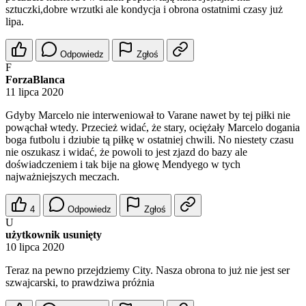
sztuczki,dobre wrzutki ale kondycja i obrona ostatnimi czasy już
lipa.
Odpowiedz
Zgłoś
F
ForzaBlanca
11 lipca 2020
Gdyby Marcelo nie interweniował to Varane nawet by tej piłki nie
powąchał wtedy. Przecież widać, że stary, ociężały Marcelo dogania
boga futbolu i dziubie tą piłkę w ostatniej chwili. No niestety czasu
nie oszukasz i widać, że powoli to jest zjazd do bazy ale
doświadczeniem i tak bije na głowę Mendyego w tych
najważniejszych meczach.
4
Odpowiedz
Zgłoś
U
użytkownik usunięty
10 lipca 2020
Teraz na pewno przejdziemy City. Nasza obrona to już nie jest ser
szwajcarski, to prawdziwa próżnia