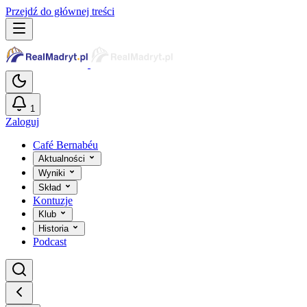
Przejdź do głównej treści
1
Zaloguj
Café Bernabéu
Aktualności
Wyniki
Skład
Kontuzje
Klub
Historia
Podcast