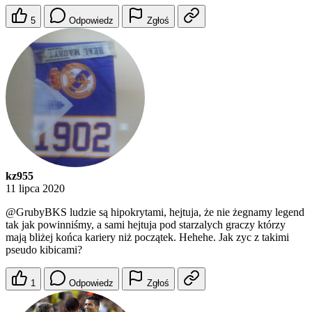
5
Odpowiedz
Zgłoś
kz955
11 lipca 2020
@GrubyBKS
ludzie są hipokrytami, hejtuja, że nie żegnamy legend
tak jak powinniśmy, a sami hejtuja pod starzalych graczy którzy
mają bliżej końca kariery niż początek. Hehehe. Jak zyc z takimi
pseudo kibicami?
1
Odpowiedz
Zgłoś