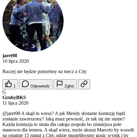
jaret98
10 lipca 2020
Raczej nie będzie potrzebny na mecz z City
1
Odpowiedz
Zgłoś
G
GrubyBKS
11 lipca 2020
@jaret98
A skąd to wiesz? A jak Mendy dostanie kontuzję bądż
zostanie zawieszony? Jaką masz pewność, że tak się nie stanie?
Każda kontuzja to strata dla całego zespołu bo zmniejsza pole
manewru dla trenera. A skąd wiesz, może akurat Marcelo by wszedł
na ostatnie 15 minut z City, gdzie musielibysmy gonic wynik i by