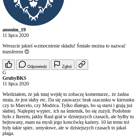
anonim_19
11 lipca 2020
Wreszcie jakieś wzmocnienie składu! Śmiało można to nazwać
transferem 😍
Odpowiedz
Zgłoś
G
GrubyBKS
11 lipca 2020
Wiedziałem, że jak tutaj wejdę to zobaczę komentarze,. że żadna
strata, że jest słaby etc. Da się zauwazyc brak szacunku w kierunku
czy to Marcelo, czy Modrica. Tylko dlatego, bo są starsi i grają już
słabiej. Najlepiej wypier.. ich na śmietnik, bo się zużyli. Podobnie
było z Ikerem, jakby Raul grał w dzisiejszych czasach, ale byłby tu
hejtowany, mam na mysli jego koncówkę kariery. 10 lat temu też
były takie spier.. umysłowe, ale w dzisiejszych czasach to jakaś
plaga.