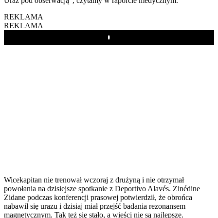
Uraz pod obserwacją”, czytamy w raporcie medycznym.
REKLAMA
REKLAMA
Play
Wicekapitan nie trenował wczoraj z drużyną i nie otrzymał
powołania na dzisiejsze spotkanie z Deportivo Alavés. Zinédine
Zidane podczas konferencji prasowej potwierdził, że obrońca
nabawił się urazu i dzisiaj miał przejść badania rezonansem
magnetycznym. Tak też się stało, a wieści nie są najlepsze.