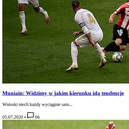
Muniain: Widzimy w jakim kierunku idą tendencje
Wnioski niech każdy wyciągnie sam...
05.07.2020
•
66