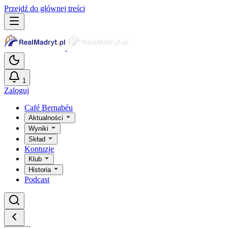
Przejdź do głównej treści
1
Zaloguj
Café Bernabéu
Aktualności
Wyniki
Skład
Kontuzje
Klub
Historia
Podcast