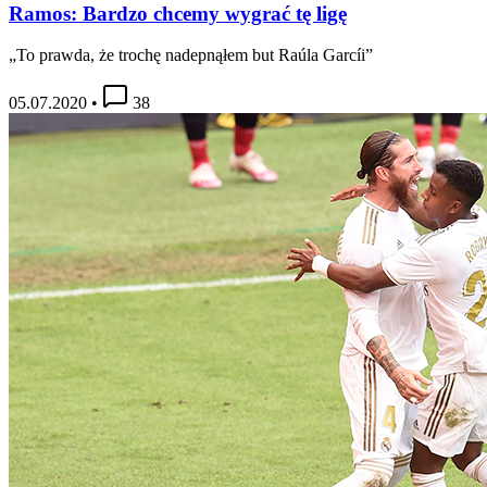
Ramos: Bardzo chcemy wygrać tę ligę
„To prawda, że trochę nadepnąłem but Raúla Garcíi”
05.07.2020
•
38