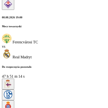
08.08.2026 19:00
Mecz towarzyski
Ferencvárosi TC
vs
Real Madryt
Do rozpoczęcia pozostało
47
h
51
m
12
s