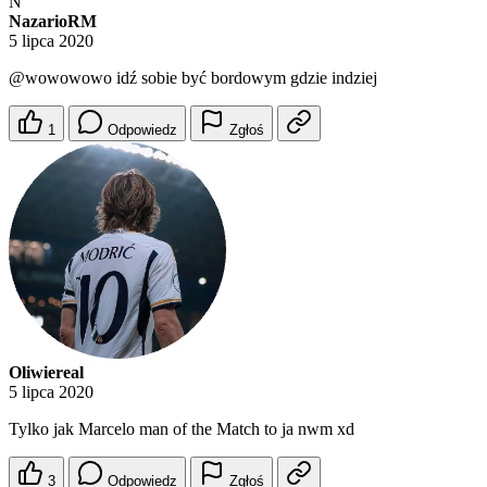
N
NazarioRM
5 lipca 2020
@wowowowo
idź sobie być bordowym gdzie indziej
1
Odpowiedz
Zgłoś
Oliwiereal
5 lipca 2020
Tylko jak Marcelo man of the Match to ja nwm xd
3
Odpowiedz
Zgłoś