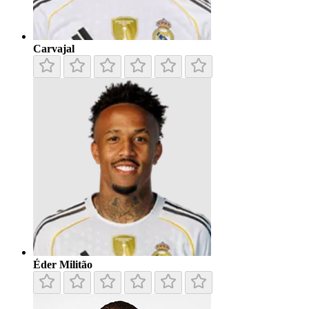
Carvajal
Éder Militão