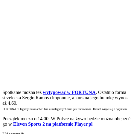
Spotkanie
można też
wytypować w FORTUNA
. Ostatnio forma
strzelecka Sergio Ramosa imponuje, a kurs na jego bramkę wynosi
aż 4,60.
FORTUNA to legalny bukmacher. Gra u nielegalnych firm jest zabroniona. Hazard wiąże się z ryzykiem.
Początek meczu o 14:00. W Polsce na żywo będzie można obejrzeć
go w
Eleven Sports 2 na platformie Player.pl
.