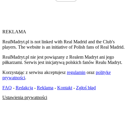
REKLAMA
RealMadryt.pl is not linked with Real Madrid and the Club's
players. The website is an initiative of Polish fans of Real Madrid.
RealMadryt.pl nie jest powiązany z Realem Madryt ani jego
piłkarzami. Serwis jest inicjatywą polskich fanów Realu Madryt.
Korzystając z serwisu akceptujesz
regulamin
oraz
politykę
prywatności
.
FAQ
-
Redakcja
-
Reklama
-
Kontakt
-
Zgłoś błąd
Ustawienia prywatności