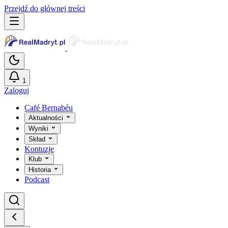
Przejdź do głównej treści
1
Zaloguj
Café Bernabéu
Aktualności
Wyniki
Skład
Kontuzje
Klub
Historia
Podcast