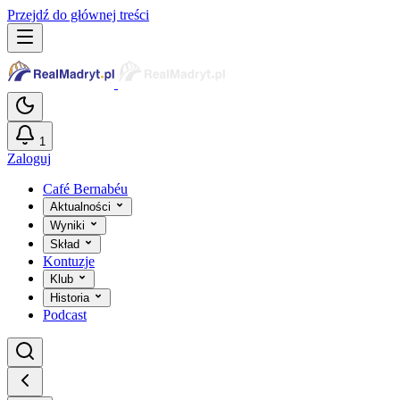
Przejdź do głównej treści
1
Zaloguj
Café Bernabéu
Aktualności
Wyniki
Skład
Kontuzje
Klub
Historia
Podcast