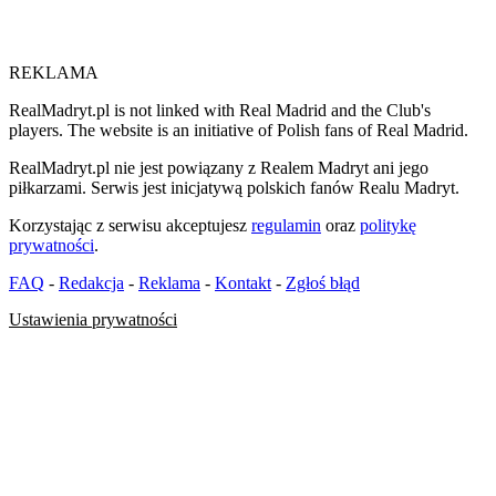
REKLAMA
RealMadryt.pl is not linked with Real Madrid and the Club's
players. The website is an initiative of Polish fans of Real Madrid.
RealMadryt.pl nie jest powiązany z Realem Madryt ani jego
piłkarzami. Serwis jest inicjatywą polskich fanów Realu Madryt.
Korzystając z serwisu akceptujesz
regulamin
oraz
politykę
prywatności
.
FAQ
-
Redakcja
-
Reklama
-
Kontakt
-
Zgłoś błąd
Ustawienia prywatności