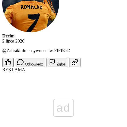
Decim
2 lipca 2020
@ZabrakloIntensywnosci
w FIFIE :D
Odpowiedz
Zgłoś
REKLAMA
ad