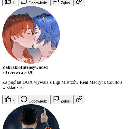
1
Odpowiedz
Zgłoś
ZabrakloIntensywnosci
30 czerwca 2020
Za pięć lat DUX wywala z Ligi Mistrzów Real Madryt z Courtois
w składzie.
4
Odpowiedz
Zgłoś