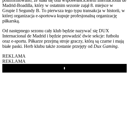
poinformowano, że stała się ona współwłaścicielem Internacional de
Madrid-Boadilla, który w ostatnim sezonie zajął 8. miejsce w
Grupie I Segundy B. To pierwsza tego typu transakcja w historii, w
której organizacja e-sportowa kupuje profesjonalną organizację
piłkarską.
Od następnego sezonu cały klub będzie nazywać się DUX
Internacional de Madrid i będzie prowadzić dwie sekcje: futbolu
oraz e-sportu. Piłkarze przejmą stroje graczy, którą są czarne i mają
białe paski. Herb klubu także zostanie przejęty od
Dux Gaming
.
REKLAMA
REKLAMA
Play