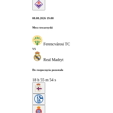
08.08.2026 19:00
Mecz towarzyski
Ferencvárosi TC
vs
Real Madryt
Do rozpoczęcia pozostało
18
h
55
m
53
s