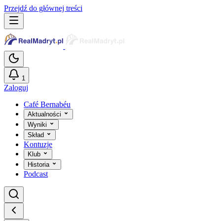
Przejdź do głównej treści
1
Zaloguj
Café Bernabéu
Aktualności
Wyniki
Skład
Kontuzje
Klub
Historia
Podcast