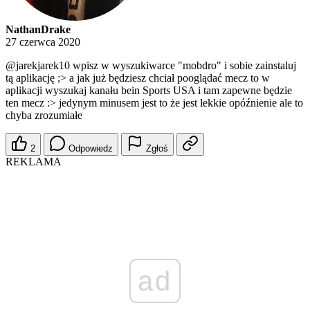
NathanDrake
27 czerwca 2020
@jarekjarek10
wpisz w wyszukiwarce "mobdro" i sobie zainstaluj
tą aplikację ;> a jak już będziesz chciał pooglądać mecz to w
aplikacji wyszukaj kanału bein Sports USA i tam zapewne będzie
ten mecz :> jedynym minusem jest to że jest lekkie opóźnienie ale to
chyba zrozumiałe
2
Odpowiedz
Zgłoś
REKLAMA
ad