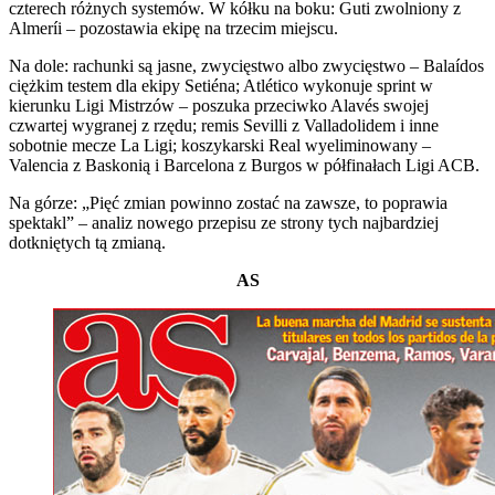
czterech różnych systemów. W kółku na boku: Guti zwolniony z
Almeríi – pozostawia ekipę na trzecim miejscu.
Na dole: rachunki są jasne, zwycięstwo albo zwycięstwo – Balaídos
ciężkim testem dla ekipy Setiéna; Atlético wykonuje sprint w
kierunku Ligi Mistrzów – poszuka przeciwko Alavés swojej
czwartej wygranej z rzędu; remis Sevilli z Valladolidem i inne
sobotnie mecze La Ligi; koszykarski Real wyeliminowany –
Valencia z Baskonią i Barcelona z Burgos w półfinałach Ligi ACB.
Na górze: „Pięć zmian powinno zostać na zawsze, to poprawia
spektakl” – analiz nowego przepisu ze strony tych najbardziej
dotkniętych tą zmianą.
AS