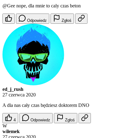
@Gee
nope, dla mnie to caly czas beton
Odpowiedz
Zgłoś
ed_j_rush
27 czerwca 2020
A dla nas cały czas będziesz doktorem DNO
4
Odpowiedz
Zgłoś
W
wilemek
27 czerwca 2020