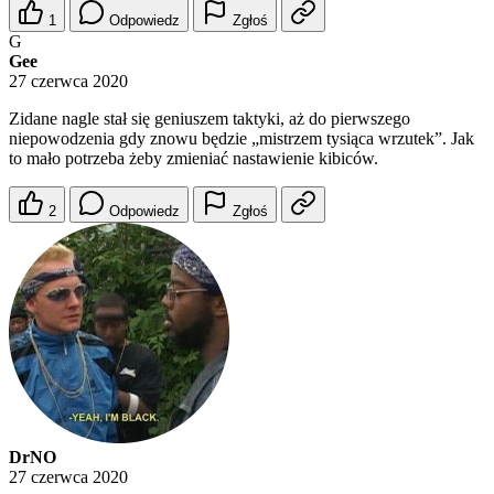
1
Odpowiedz
Zgłoś
G
Gee
27 czerwca 2020
Zidane nagle stał się geniuszem taktyki, aż do pierwszego
niepowodzenia gdy znowu będzie „mistrzem tysiąca wrzutek”. Jak
to mało potrzeba żeby zmieniać nastawienie kibiców.
2
Odpowiedz
Zgłoś
DrNO
27 czerwca 2020