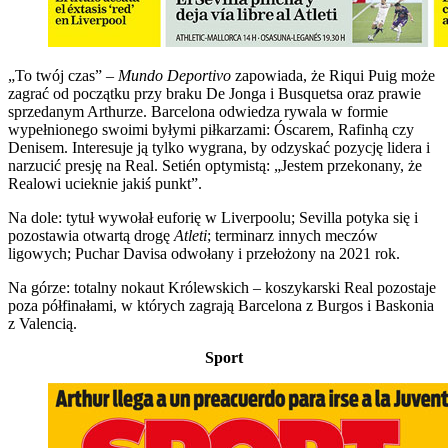
„To twój czas” –
Mundo Deportivo
zapowiada, że Riqui Puig może
zagrać od początku przy braku De Jonga i Busquetsa oraz prawie
sprzedanym Arthurze. Barcelona odwiedza rywala w formie
wypełnionego swoimi byłymi piłkarzami: Óscarem, Rafinhą czy
Denisem. Interesuje ją tylko wygrana, by odzyskać pozycję lidera i
narzucić presję na Real. Setién optymistą: „Jestem przekonany, że
Realowi ucieknie jakiś punkt”.
Na dole: tytuł wywołał euforię w Liverpoolu; Sevilla potyka się i
pozostawia otwartą drogę
Atleti
; terminarz innych meczów
ligowych; Puchar Davisa odwołany i przełożony na 2021 rok.
Na górze: totalny nokaut Królewskich – koszykarski Real pozostaje
poza półfinałami, w których zagrają Barcelona z Burgos i Baskonia
z Valencią.
Sport