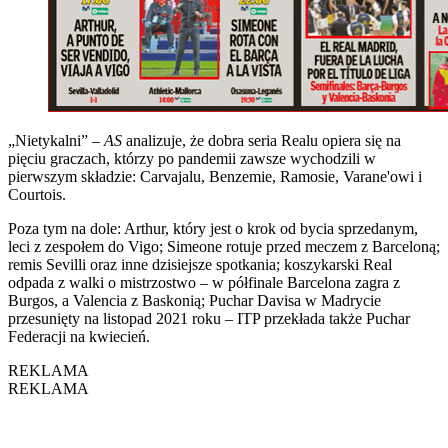
„Nietykalni” –
AS
analizuje, że dobra seria Realu opiera się na
pięciu graczach, którzy po pandemii zawsze wychodzili w
pierwszym składzie: Carvajalu, Benzemie, Ramosie, Varane'owi i
Courtois.
Poza tym na dole: Arthur, który jest o krok od bycia sprzedanym,
leci z zespołem do Vigo; Simeone rotuje przed meczem z Barceloną;
remis Sevilli oraz inne dzisiejsze spotkania; koszykarski Real
odpada z walki o mistrzostwo – w półfinale Barcelona zagra z
Burgos, a Valencia z Baskonią; Puchar Davisa w Madrycie
przesunięty na listopad 2021 roku – ITP przekłada także Puchar
Federacji na kwiecień.
REKLAMA
REKLAMA