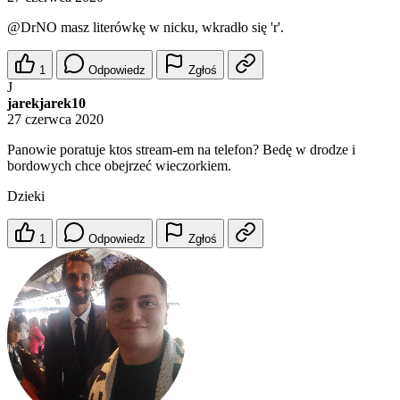
@DrNO
masz literówkę w nicku, wkradło się 'r'.
1
Odpowiedz
Zgłoś
J
jarekjarek10
27 czerwca 2020
Panowie poratuje ktos stream-em na telefon? Bedę w drodze i
bordowych chce obejrzeć wieczorkiem.
Dzieki
1
Odpowiedz
Zgłoś