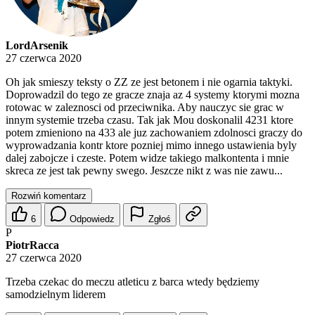
LordArsenik
27 czerwca 2020
Oh jak smieszy teksty o ZZ ze jest betonem i nie ogarnia taktyki.
Doprowadzil do tego ze gracze znaja az 4 systemy ktorymi mozna
rotowac w zaleznosci od przeciwnika. Aby nauczyc sie grac w
innym systemie trzeba czasu. Tak jak Mou doskonalil 4231 ktore
potem zmieniono na 433 ale juz zachowaniem zdolnosci graczy do
wyprowadzania kontr ktore pozniej mimo innego ustawienia byly
dalej zabojcze i czeste. Potem widze takiego malkontenta i mnie
skreca ze jest tak pewny swego. Jeszcze nikt z was nie zawu...
Rozwiń komentarz
6
Odpowiedz
Zgłoś
P
PiotrRacca
27 czerwca 2020
Trzeba czekac do meczu atleticu z barca wtedy będziemy
samodzielnym liderem