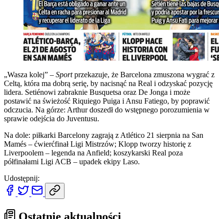
„Wasza kolej” –
Sport
przekazuje, że Barcelona zmuszona wygrać z
Celtą, która ma dobrą serię, by nacisnąć na Real i odzyskać pozycję
lidera. Setiénowi zabraknie Busquetsa oraz De Jonga i może
postawić na świeżość Riquiego Puiga i Ansu Fatiego, by poprawić
odczucia. Na górze: Arthur doszedł do wstępnego porozumienia w
sprawie odejścia do Juventusu.
Na dole: piłkarki Barcelony zagrają z Atlético 21 sierpnia na San
Mamés – ćwierćfinał Ligi Mistrzów; Klopp tworzy historię z
Liverpoolem – legenda na Anfield; koszykarski Real poza
półfinałami Ligi ACB – upadek ekipy Laso.
Udostępnij:
Ostatnie aktualności