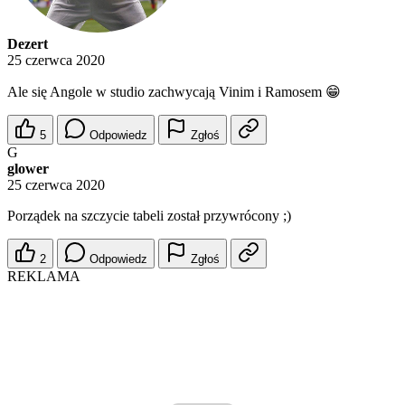
Dezert
25 czerwca 2020
Ale się Angole w studio zachwycają Vinim i Ramosem 😁
5
Odpowiedz
Zgłoś
G
glower
25 czerwca 2020
Porządek na szczycie tabeli został przywrócony ;)
2
Odpowiedz
Zgłoś
REKLAMA