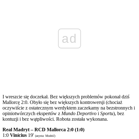
ad
I wreszcie się doczekał. Bez większych problemów pokonał dziś
Mallorcę 2:0. Obyło się bez większych kontrowersji (chociaż
oczywiście z ostatecznym werdyktem zaczekamy na bezstronnych i
opiniotwórczych ekspertów z
Mundo Deportivo
i
Sportu
), bez
kontuzji i bez wątpliwości. Robota została wykonana.
Real Madryt – RCD Mallorca 2:0 (1:0)
1:0
Vinícius
19'
(asysta: Modrić)