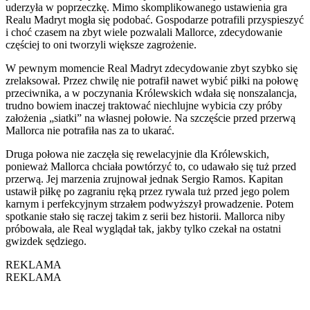
uderzyła w poprzeczkę. Mimo skomplikowanego ustawienia gra
Realu Madryt mogła się podobać. Gospodarze potrafili przyspieszyć
i choć czasem na zbyt wiele pozwalali Mallorce, zdecydowanie
częściej to oni tworzyli większe zagrożenie.
W pewnym momencie Real Madryt zdecydowanie zbyt szybko się
zrelaksował. Przez chwilę nie potrafił nawet wybić piłki na połowę
przeciwnika, a w poczynania Królewskich wdała się nonszalancja,
trudno bowiem inaczej traktować niechlujne wybicia czy próby
założenia „siatki” na własnej połowie. Na szczęście przed przerwą
Mallorca nie potrafiła nas za to ukarać.
Druga połowa nie zaczęła się rewelacyjnie dla Królewskich,
ponieważ Mallorca chciała powtórzyć to, co udawało się tuż przed
przerwą. Jej marzenia zrujnował jednak Sergio Ramos. Kapitan
ustawił piłkę po zagraniu ręką przez rywala tuż przed jego polem
karnym i perfekcyjnym strzałem podwyższył prowadzenie. Potem
spotkanie stało się raczej takim z serii bez historii. Mallorca niby
próbowała, ale Real wyglądał tak, jakby tylko czekał na ostatni
gwizdek sędziego.
REKLAMA
REKLAMA