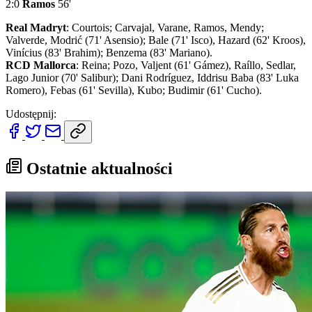
2:0
Ramos
56'
Real Madryt
: Courtois; Carvajal, Varane, Ramos, Mendy;
Valverde, Modrić (71' Asensio); Bale (71' Isco), Hazard (62' Kroos),
Vinícius (83' Brahim); Benzema (83' Mariano).
RCD Mallorca
: Reina; Pozo, Valjent (61' Gámez), Raíllo, Sedlar,
Lago Junior (70' Salibur); Dani Rodríguez, Iddrisu Baba (83' Luka
Romero), Febas (61' Sevilla), Kubo; Budimir (61' Cucho).
Udostępnij:
Ostatnie aktualności