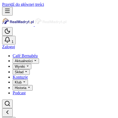
Przejdź do głównej treści
1
Zaloguj
Café Bernabéu
Aktualności
Wyniki
Skład
Kontuzje
Klub
Historia
Podcast