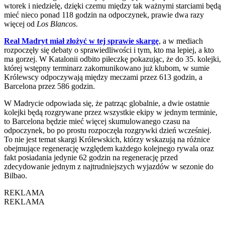
wtorek i niedzielę, dzięki czemu między tak ważnymi starciami będą
mieć nieco ponad 118 godzin na odpoczynek, prawie dwa razy
więcej od
Los Blancos
.
Real Madryt miał złożyć w tej sprawie skargę
, a w mediach
rozpoczęły się debaty o sprawiedliwości i tym, kto ma lepiej, a kto
ma gorzej. W Katalonii odbito piłeczkę pokazując, że do 35. kolejki,
której wstępny terminarz zakomunikowano już klubom, w sumie
Królewscy odpoczywają między meczami przez 613 godzin, a
Barcelona przez 586 godzin.
W Madrycie odpowiada się, że patrząc globalnie, a dwie ostatnie
kolejki będą rozgrywane przez wszystkie ekipy w jednym terminie,
to Barcelona będzie mieć więcej skumulowanego czasu na
odpoczynek, bo po prostu rozpoczęła rozgrywki dzień wcześniej.
To nie jest temat skargi Królewskich, którzy wskazują na różnice
obejmujące regenerację względem każdego kolejnego rywala oraz
fakt posiadania jedynie 62 godzin na regenerację przed
zdecydowanie jednym z najtrudniejszych wyjazdów w sezonie do
Bilbao.
REKLAMA
REKLAMA