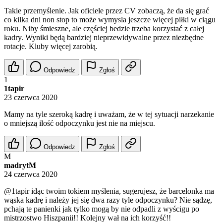
Takie przemyślenie. Jak oficiele przez CV zobaczą, że da się grać
co kilka dni non stop to może wymysla jeszcze więcej piłki w ciągu
roku. Niby śmieszne, ale częściej bedzie trzeba korzystać z całej
kadry. Wyniki będą bardziej nieprzewidywalne przez niezbędne
rotacje. Kluby więcej zarobią.
Odpowiedz
Zgłoś
1
1tapir
23 czerwca 2020
Mamy na tyle szeroką kadrę i uważam, że w tej sytuacji narzekanie
o mniejszą ilość odpoczynku jest nie na miejscu.
Odpowiedz
Zgłoś
M
madrytM
24 czerwca 2020
@1tapir
idąc twoim tokiem myślenia, sugerujesz, że barcelonka ma
wąska kadrę i należy jej się dwa razy tyle odpoczynku? Nie sądzę,
pchają te panienki jak tylko mogą by nie odpadli z wyścigu po
mistrzostwo Hiszpanii!! Kolejny wał na ich korzyść!!