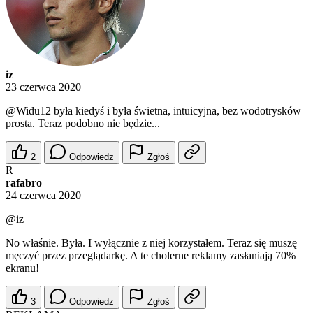
iz
23 czerwca 2020
@Widu12
była kiedyś i była świetna, intuicyjna, bez wodotrysków
prosta. Teraz podobno nie będzie...
2
Odpowiedz
Zgłoś
R
rafabro
24 czerwca 2020
@iz
No właśnie. Była. I wyłącznie z niej korzystałem. Teraz się muszę
męczyć przez przeglądarkę. A te cholerne reklamy zasłaniają 70%
ekranu!
3
Odpowiedz
Zgłoś