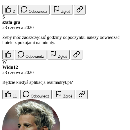
2
Odpowiedz
Zgłoś
S
szafa-gra
23 czerwca 2020
Żeby móc zaoszczędzić godziny odpoczynku należy odwiedzać
hotele z pokojami na minuty.
Odpowiedz
Zgłoś
W
Widu12
23 czerwca 2020
Będzie kiedyś aplikacja realmadryt.pl?
11
Odpowiedz
Zgłoś