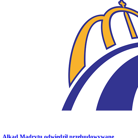
Alkad Madrytu odwiedził przebudowywane