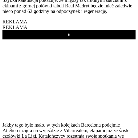
Szybka kalkulacja pokazuje, że między tak trudnymi starciami z
ekipami z górnej połówki tabeli Real Madryt będzie mieć zaledwie
nieco ponad 62 godziny na odpoczynek i regenerację.
REKLAMA
REKLAMA
Play
Jakby tego było mało, w tych kolejkach Barcelona podejmie
Atlético i zagra na wyjeździe z Villarrealem, ekipami już ze ścisłej
czołówki La Ligi. Katalończycy rozegrają swoje spotkania we