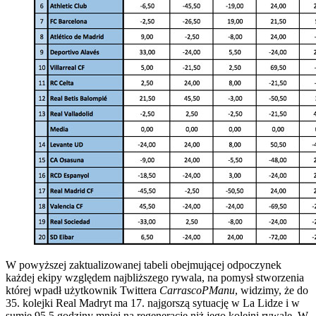
W powyższej zaktualizowanej tabeli obejmującej odpoczynek
każdej ekipy względem najbliższego rywala, na pomysł stworzenia
której wpadł użytkownik Twittera
CarrascoPManu
, widzimy, że do
35. kolejki Real Madryt ma 17. najgorszą sytuację w La Lidze i w
sumie 95,5 godziny mniej na regenerację niż jego kolejni rywale. W