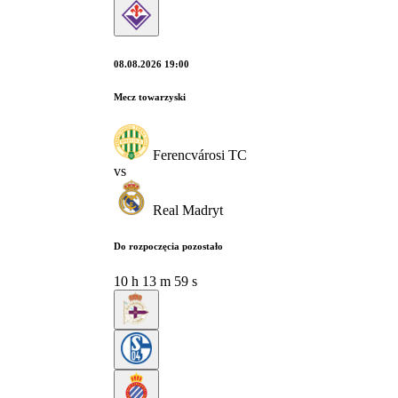
08.08.2026 19:00
Mecz towarzyski
Ferencvárosi TC
vs
Real Madryt
Do rozpoczęcia pozostało
10
h
13
m
58
s