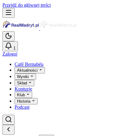
Przejdź do głównej treści
1
Zaloguj
Café Bernabéu
Aktualności
Wyniki
Skład
Kontuzje
Klub
Historia
Podcast