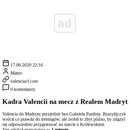
ad
17.06.2020 22:16
Mateo
valenciacf.com
0 komentarzy
Kadra Valencii na mecz z Realem Madryt
Valencia do Madrytu przyjedzie bez Gabriela Paulisty. Brazylijczyk
wrócił co prawda do treningów, ale zrobił to zbyt późno, by zdążyć
się odpowiednio przygotować na starcie z Królewskimi.
Ten artykuł przeczytasz w
1 minutę.