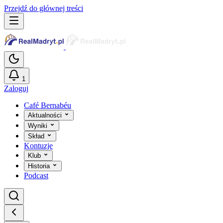
Przejdź do głównej treści
1
Zaloguj
Café Bernabéu
Aktualności
Wyniki
Skład
Kontuzje
Klub
Historia
Podcast