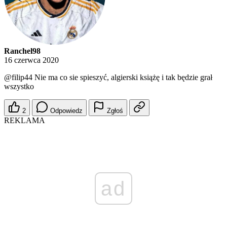
Ranchel98
16 czerwca 2020
@filip44
Nie ma co sie spieszyć, algierski książę i tak będzie grał
wszystko
2
Odpowiedz
Zgłoś
REKLAMA
ad