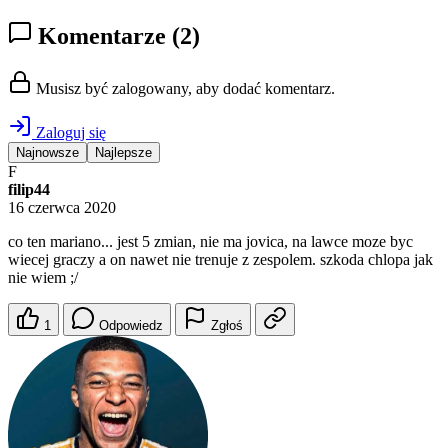
Komentarze
(2)
Musisz być zalogowany, aby dodać komentarz.
Zaloguj się
Najnowsze
Najlepsze
F
filip44
16 czerwca 2020
co ten mariano... jest 5 zmian, nie ma jovica, na lawce moze byc
wiecej graczy a on nawet nie trenuje z zespolem. szkoda chlopa jak
nie wiem ;/
1
Odpowiedz
Zgłoś