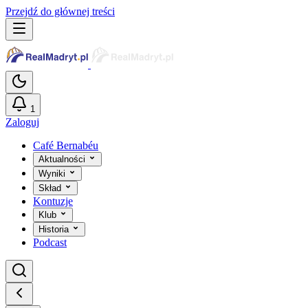
Przejdź do głównej treści
1
Zaloguj
Café Bernabéu
Aktualności
Wyniki
Skład
Kontuzje
Klub
Historia
Podcast