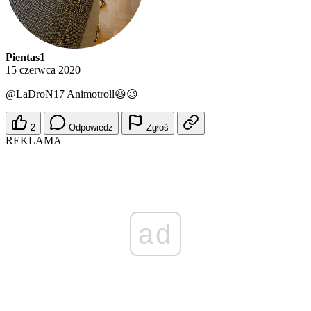
Pientas1
15 czerwca 2020
@LaDroN17
Animotroll😆😉
2
Odpowiedz
Zgłoś
REKLAMA
ad