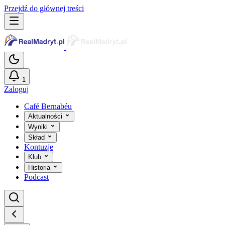
Przejdź do głównej treści
1
Zaloguj
Café Bernabéu
Aktualności
Wyniki
Skład
Kontuzje
Klub
Historia
Podcast