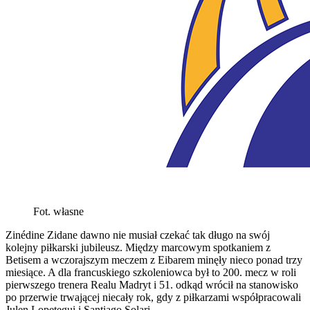
Fot. własne
Zinédine Zidane dawno nie musiał czekać tak długo na swój
kolejny piłkarski jubileusz. Między marcowym spotkaniem z
Betisem a wczorajszym meczem z Eibarem minęły nieco ponad trzy
miesiące. A dla francuskiego szkoleniowca był to 200. mecz w roli
pierwszego trenera Realu Madryt i 51. odkąd wrócił na stanowisko
po przerwie trwającej niecały rok, gdy z piłkarzami współpracowali
Julen Lopetegui i Santiago Solari.