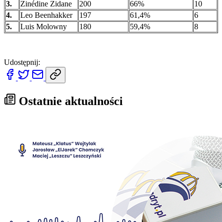
3.
Zinédine Zidane
200
66%
10
4.
Leo Beenhakker
197
61,4%
6
5.
Luis Molowny
180
59,4%
8
Udostępnij:
Ostatnie aktualności