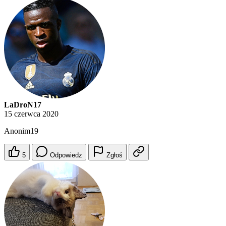
LaDroN17
15 czerwca 2020
Anonim19
5
Odpowiedz
Zgłoś