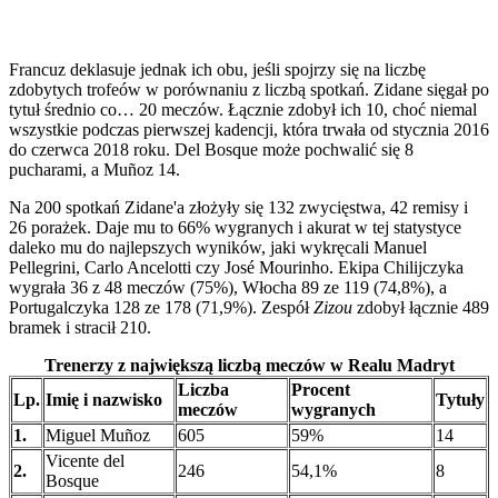
Francuz deklasuje jednak ich obu, jeśli spojrzy się na liczbę
zdobytych trofeów w porównaniu z liczbą spotkań. Zidane sięgał po
tytuł średnio co… 20 meczów. Łącznie zdobył ich 10, choć niemal
wszystkie podczas pierwszej kadencji, która trwała od stycznia 2016
do czerwca 2018 roku. Del Bosque może pochwalić się 8
pucharami, a Muñoz 14.
Na 200 spotkań Zidane'a złożyły się 132 zwycięstwa, 42 remisy i
26 porażek. Daje mu to 66% wygranych i akurat w tej statystyce
daleko mu do najlepszych wyników, jaki wykręcali Manuel
Pellegrini, Carlo Ancelotti czy José Mourinho. Ekipa Chilijczyka
wygrała 36 z 48 meczów (75%), Włocha 89 ze 119 (74,8%), a
Portugalczyka 128 ze 178 (71,9%). Zespół
Zizou
zdobył łącznie 489
bramek i stracił 210.
Trenerzy z największą liczbą meczów w Realu Madryt
Liczba
Procent
Lp.
Imię i nazwisko
Tytuły
meczów
wygranych
1.
Miguel Muñoz
605
59%
14
Vicente del
2.
246
54,1%
8
Bosque