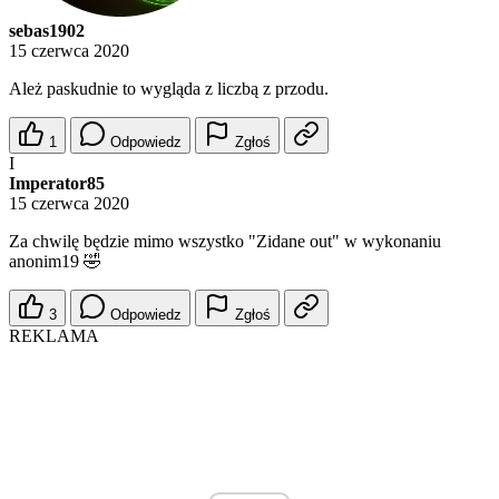
sebas1902
15 czerwca 2020
Ależ paskudnie to wygląda z liczbą z przodu.
1
Odpowiedz
Zgłoś
I
Imperator85
15 czerwca 2020
Za chwilę będzie mimo wszystko "Zidane out" w wykonaniu
anonim19 🤣
3
Odpowiedz
Zgłoś
REKLAMA