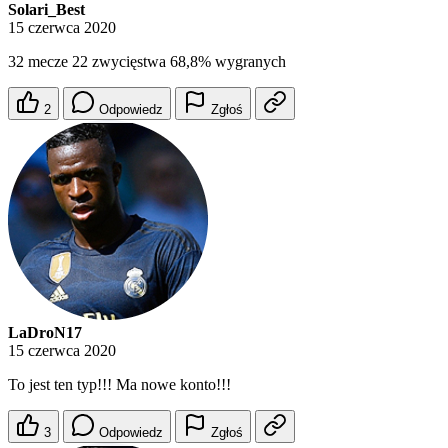
Solari_Best
15 czerwca 2020
32 mecze 22 zwycięstwa 68,8% wygranych
2
Odpowiedz
Zgłoś
LaDroN17
15 czerwca 2020
To jest ten typ!!! Ma nowe konto!!!
3
Odpowiedz
Zgłoś