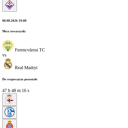
08.08.2026 19:00
Mecz towarzyski
Ferencvárosi TC
vs
Real Madryt
Do rozpoczęcia pozostało
47
h
48
m
15
s