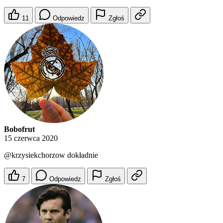
11
Odpowiedz
Zgłoś
Bobofrut
15 czerwca 2020
@krzysiekchorzow
dokładnie
7
Odpowiedz
Zgłoś