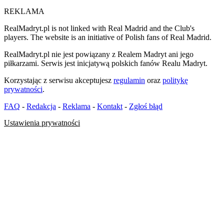
REKLAMA
RealMadryt.pl is not linked with Real Madrid and the Club's
players. The website is an initiative of Polish fans of Real Madrid.
RealMadryt.pl nie jest powiązany z Realem Madryt ani jego
piłkarzami. Serwis jest inicjatywą polskich fanów Realu Madryt.
Korzystając z serwisu akceptujesz
regulamin
oraz
politykę
prywatności
.
FAQ
-
Redakcja
-
Reklama
-
Kontakt
-
Zgłoś błąd
Ustawienia prywatności