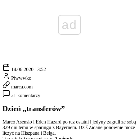
ad
14.06.2020 13:52
Piwwwko
marca.com
21 komentarzy
Dzień „transferów”
Marco Asensio i Eden Hazard po raz ostatni i jedyny zagrali ze sobą
329 dni temu w sparingu z Bayernem. Dziś Zidane ponownie może
liczyć na Hiszpana i Belga.
Ten artykuł przeczytasz w
2 minuty.