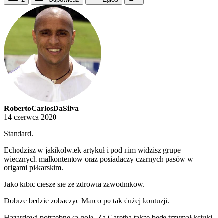
RobertoCarlosDaSilva
14 czerwca 2020
Standard.
Echodzisz w jakikolwiek artykuł i pod nim widzisz grupe
wiecznych malkontentow oraz posiadaczy czarnych pasów w
origami piłkarskim.
Jako kibic ciesze sie ze zdrowia zawodnikow.
Dobrze bedzie zobaczyc Marco po tak dużej kontuzji.
Hazardowi potrzebne są gole. Za Garetha takze bede trzymał kciuki