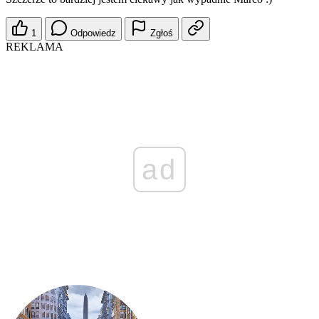
1
Odpowiedz
Zgłoś
REKLAMA
ad