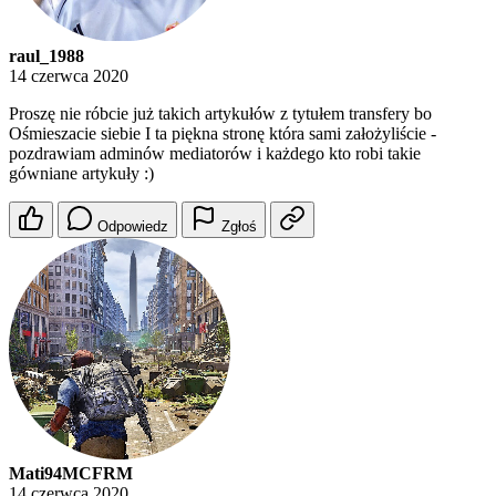
raul_1988
14 czerwca 2020
Proszę nie róbcie już takich artykułów z tytułem transfery bo
Ośmieszacie siebie I ta piękna stronę która sami założyliście -
pozdrawiam adminów mediatorów i każdego kto robi takie
gówniane artykuły :)
Odpowiedz
Zgłoś
Mati94MCFRM
14 czerwca 2020