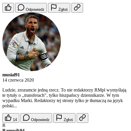
Odpowiedz
Zgłoś
musial91
14 czerwca 2020
Ludzie, zrozumcie jedną rzecz. To nie redaktorzy RMpl wymyślają
te tytuły o ,,transferach", tylko hiszpańscy dziennikarze. W tym
wypadku Marki. Redaktorzy tej strony tylko je tłumaczą na język
polski...
14
Odpowiedz
Zgłoś
R
Ramosik94