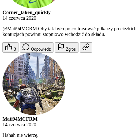
Corner_taken_quickly
14 czerwca 2020
@Mati94MCRM
Oby tak było po co forsować piłkarzy po ciężkich
kontuzjach powinni stopniowo wchodzić do składu.
3
Odpowiedz
Zgłoś
Mati94MCFRM
14 czerwca 2020
Hahah nie wierzę.