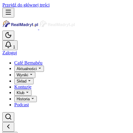
Przejdź do głównej treści
1
Zaloguj
Café Bernabéu
Aktualności
Wyniki
Skład
Kontuzje
Klub
Historia
Podcast