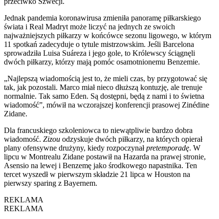
przeciwko Szwecji.
Jednak pandemia koronawirusa zmieniła panoramę piłkarskiego
świata i Real Madryt może liczyć na jednych ze swoich
najważniejszych piłkarzy w końcówce sezonu ligowego, w którym
11 spotkań zadecyduje o tytule mistrzowskim. Jeśli Barcelona
sprowadziła Luisa Suáreza i jego gole, to Królewscy ściągnęli
dwóch piłkarzy, którzy mają pomóc osamotnionemu Benzemie.
„Najlepszą wiadomością jest to, że mieli czas, by przygotować się
tak, jak pozostali. Marco miał nieco dłuższą kontuzję, ale trenuje
normalnie. Tak samo Eden. Są dostępni, będą z nami i to świetna
wiadomość”, mówił na wczorajszej konferencji prasowej Zinédine
Zidane.
Dla francuskiego szkoleniowca to niewątpliwie bardzo dobra
wiadomość.
Zizou
odzyskuje dwóch piłkarzy, na których opierał
plany ofensywne drużyny, kiedy rozpoczynał
pretemporadę
. W
lipcu w Montrealu Zidane postawił na Hazarda na prawej stronie,
Asensio na lewej i Benzemę jako środkowego napastnika. Ten
tercet wyszedł w pierwszym składzie 21 lipca w Houston na
pierwszy sparing z Bayernem.
REKLAMA
REKLAMA