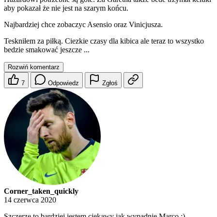
aby pokazał że nie jest na szarym końcu.
Najbardziej chce zobaczyc Asensio oraz Vinicjusza.
Teskniłem za piłką. Ciezkie czasy dla kibica ale teraz to wszystko
bedzie smakować jeszcze ...
Rozwiń komentarz
7
Odpowiedz
Zgłoś
Corner_taken_quickly
14 czerwca 2020
Szczerze to bardziej jestem ciekawy jak wypadnie Marco :)