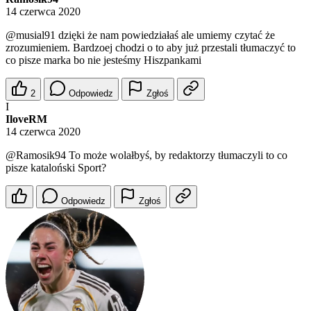
14 czerwca 2020
@musial91
dzięki że nam powiedziałaś ale umiemy czytać że
zrozumieniem. Bardzoej chodzi o to aby już przestali tłumaczyć to
co pisze marka bo nie jesteśmy Hiszpankami
2
Odpowiedz
Zgłoś
I
IloveRM
14 czerwca 2020
@Ramosik94
To może wolałbyś, by redaktorzy tłumaczyli to co
pisze kataloński Sport?
Odpowiedz
Zgłoś