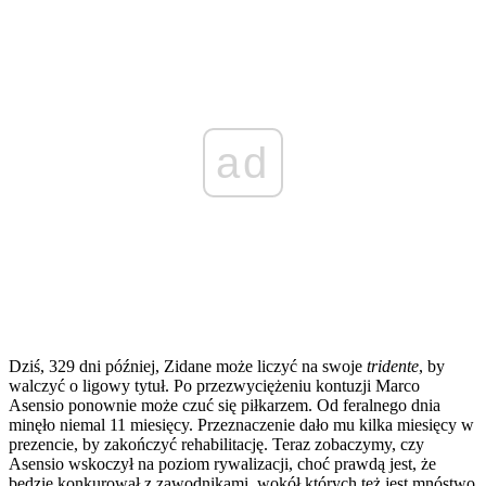
ad
Dziś, 329 dni później, Zidane może liczyć na swoje
tridente
, by
walczyć o ligowy tytuł. Po przezwyciężeniu kontuzji Marco
Asensio ponownie może czuć się piłkarzem. Od feralnego dnia
minęło niemal 11 miesięcy. Przeznaczenie dało mu kilka miesięcy w
prezencie, by zakończyć rehabilitację. Teraz zobaczymy, czy
Asensio wskoczył na poziom rywalizacji, choć prawdą jest, że
będzie konkurował z zawodnikami, wokół których też jest mnóstwo