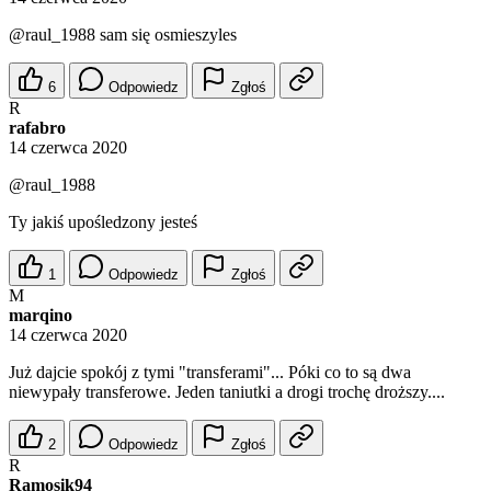
@raul_1988
sam się osmieszyles
6
Odpowiedz
Zgłoś
R
rafabro
14 czerwca 2020
@raul_1988
Ty jakiś upośledzony jesteś
1
Odpowiedz
Zgłoś
M
marqino
14 czerwca 2020
Już dajcie spokój z tymi "transferami"... Póki co to są dwa
niewypały transferowe. Jeden taniutki a drogi trochę droższy....
2
Odpowiedz
Zgłoś
R
Ramosik94