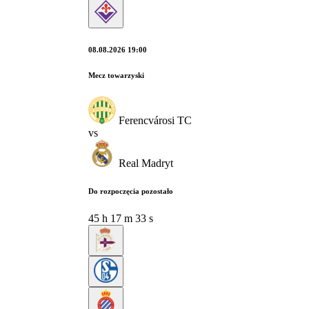
08.08.2026 19:00
Mecz towarzyski
Ferencvárosi TC
vs
Real Madryt
Do rozpoczęcia pozostało
45
h
17
m
32
s