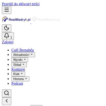
Przejdź do głównej treści
1
Zaloguj
Café Bernabéu
Aktualności
Wyniki
Skład
Kontuzje
Klub
Historia
Podcast