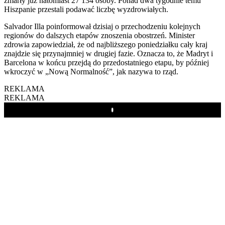
zmarły już natomiast 27 134 osoby. Ponad dwa tygodnie temu
Hiszpanie przestali podawać liczbę wyzdrowiałych.
Salvador Illa poinformował dzisiaj o przechodzeniu kolejnych
regionów do dalszych etapów znoszenia obostrzeń. Minister
zdrowia zapowiedział, że od najbliższego poniedziałku cały kraj
znajdzie się przynajmniej w drugiej fazie. Oznacza to, że Madryt i
Barcelona w końcu przejdą do przedostatniego etapu, by później
wkroczyć w „Nową Normalność”, jak nazywa to rząd.
REKLAMA
REKLAMA
Play