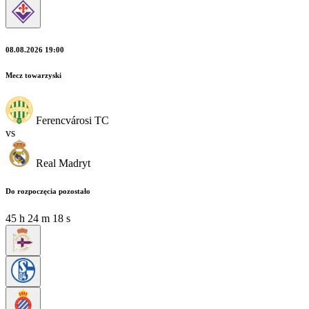
08.08.2026 19:00
Mecz towarzyski
Ferencvárosi TC
vs
Real Madryt
Do rozpoczęcia pozostało
45
h
24
m
17
s