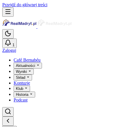
Przejdź do głównej treści
1
Zaloguj
Café Bernabéu
Aktualności
Wyniki
Skład
Kontuzje
Klub
Historia
Podcast