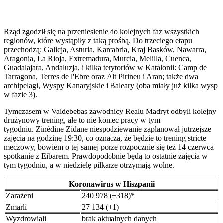
Rząd zgodził się na przeniesienie do kolejnych faz wszystkich
regionów, które wystąpiły z taką prośbą. Do trzeciego etapu
przechodzą: Galicja, Asturia, Kantabria, Kraj Basków, Nawarra,
Aragonia, La Rioja, Extremadura, Murcia, Melilla, Cuenca,
Guadalajara, Andaluzja, i kilka terytoriów w Katalonii: Camp de
Tarragona, Terres de l'Ebre oraz Alt Pirineu i Aran; także dwa
archipelagi, Wyspy Kanaryjskie i Baleary (oba miały już kilka wysp
w fazie 3).
Tymczasem w Valdebebas zawodnicy Realu Madryt odbyli kolejny
drużynowy trening, ale to nie koniec pracy w tym
tygodniu. Zinédine Zidane niespodziewanie zaplanował jutrzejsze
zajęcia na godzinę 19:30, co oznacza, że będzie to trening stricte
meczowy, bowiem o tej samej porze rozpocznie się też 14 czerwca
spotkanie z Eibarem. Prawdopodobnie będą to ostatnie zajęcia w
tym tygodniu, a w niedzielę piłkarze otrzymają wolne.
Koronawirus w Hiszpanii
Zarażeni
240 978 (+318)*
Zmarli
27 134 (+1)
Wyzdrowiali
brak aktualnych danych