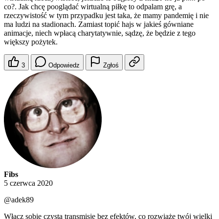
co?. Jak chcę pooglądać wirtualną piłkę to odpalam grę, a
rzeczywistość w tym przypadku jest taka, że mamy pandemię i nie
ma ludzi na stadionach. Zamiast topić hajs w jakieś gówniane
animacje, niech wpłacą charytatywnie, sądzę, że będzie z tego
większy pożytek.
3
Odpowiedz
Zgłoś
Fibs
5 czerwca 2020
@adek89
Włącz sobie czystą transmisję bez efektów, co rozwiąże twój wielki