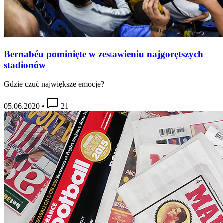
Bernabéu pominięte w zestawieniu najgorętszych
stadionów
Gdzie czuć największe emocje?
05.06.2020
•
21