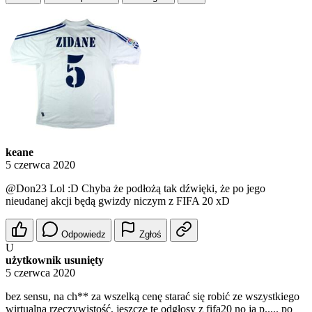
keane
5 czerwca 2020
@Don23
Lol :D Chyba że podłożą tak dźwięki, że po jego
nieudanej akcji będą gwizdy niczym z FIFA 20 xD
Odpowiedz
Zgłoś
U
użytkownik usunięty
5 czerwca 2020
bez sensu, na ch** za wszelką cenę starać się robić ze wszystkiego
wirtualną rzeczywistość, jeszcze te odgłosy z fifa20 no ja p..... po