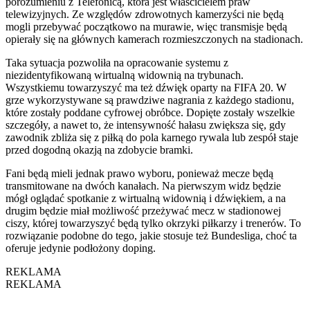
porozumieniu z Telefónicą, która jest właścicielem praw
telewizyjnych. Ze względów zdrowotnych kamerzyści nie będą
mogli przebywać początkowo na murawie, więc transmisje będą
opierały się na głównych kamerach rozmieszczonych na stadionach.
Taka sytuacja pozwoliła na opracowanie systemu z
niezidentyfikowaną wirtualną widownią na trybunach.
Wszystkiemu towarzyszyć ma też dźwięk oparty na FIFA 20. W
grze wykorzystywane są prawdziwe nagrania z każdego stadionu,
które zostały poddane cyfrowej obróbce. Dopięte zostały wszelkie
szczegóły, a nawet to, że intensywność hałasu zwiększa się, gdy
zawodnik zbliża się z piłką do pola karnego rywala lub zespół staje
przed dogodną okazją na zdobycie bramki.
Fani będą mieli jednak prawo wyboru, ponieważ mecze będą
transmitowane na dwóch kanałach. Na pierwszym widz będzie
mógł oglądać spotkanie z wirtualną widownią i dźwiękiem, a na
drugim będzie miał możliwość przeżywać mecz w stadionowej
ciszy, której towarzyszyć będą tylko okrzyki piłkarzy i trenerów. To
rozwiązanie podobne do tego, jakie stosuje też Bundesliga, choć ta
oferuje jedynie podłożony doping.
REKLAMA
REKLAMA