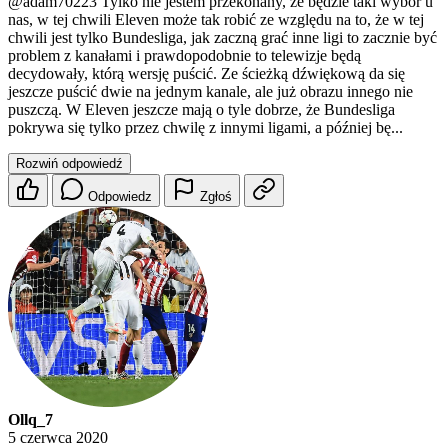
@adam70223
Tylko nie jestem przekonany, że będzie taki wybór u
nas, w tej chwili Eleven może tak robić ze względu na to, że w tej
chwili jest tylko Bundesliga, jak zaczną grać inne ligi to zacznie być
problem z kanałami i prawdopodobnie to telewizje będą
decydowały, którą wersję puścić. Ze ścieżką dźwiękową da się
jeszcze puścić dwie na jednym kanale, ale już obrazu innego nie
puszczą. W Eleven jeszcze mają o tyle dobrze, że Bundesliga
pokrywa się tylko przez chwilę z innymi ligami, a później bę...
Rozwiń odpowiedź
Odpowiedz
Zgłoś
Ollq_7
5 czerwca 2020