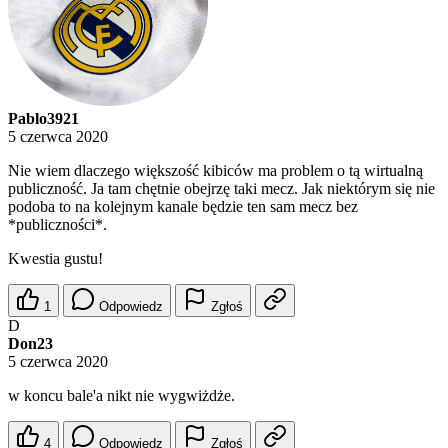
Pablo3921
5 czerwca 2020
Nie wiem dlaczego większość kibiców ma problem o tą wirtualną
publiczność. Ja tam chętnie obejrzę taki mecz. Jak niektórym się nie
podoba to na kolejnym kanale będzie ten sam mecz bez
*publiczności*.
Kwestia gustu!
1
Odpowiedz
Zgłoś
D
Don23
5 czerwca 2020
w koncu bale'a nikt nie wygwiżdże.
4
Odpowiedz
Zgłoś