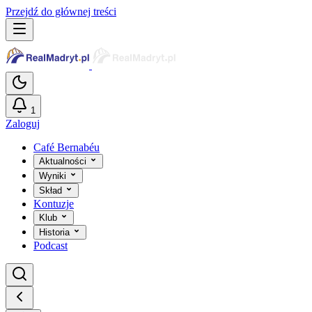
Przejdź do głównej treści
1
Zaloguj
Café Bernabéu
Aktualności
Wyniki
Skład
Kontuzje
Klub
Historia
Podcast