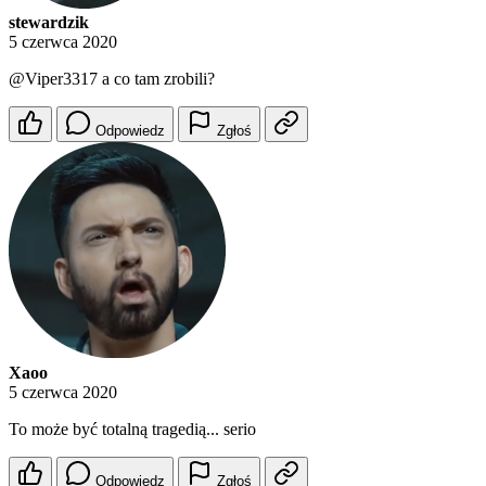
stewardzik
5 czerwca 2020
@Viper3317
a co tam zrobili?
Odpowiedz
Zgłoś
Xaoo
5 czerwca 2020
To może być totalną tragedią... serio
Odpowiedz
Zgłoś