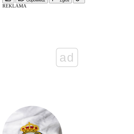
Odpowiedz
Zgłoś
REKLAMA
ad