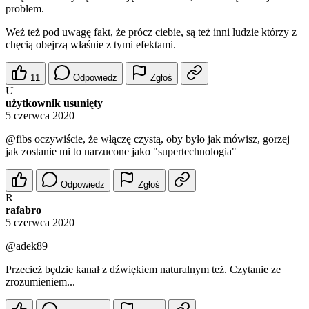
problem.
Weź też pod uwagę fakt, że prócz ciebie, są też inni ludzie którzy z
chęcią obejrzą właśnie z tymi efektami.
11
Odpowiedz
Zgłoś
U
użytkownik usunięty
5 czerwca 2020
@fibs
oczywiście, że włączę czystą, oby było jak mówisz, gorzej
jak zostanie mi to narzucone jako "supertechnologia"
Odpowiedz
Zgłoś
R
rafabro
5 czerwca 2020
@adek89
Przecież będzie kanał z dźwiękiem naturalnym też. Czytanie ze
zrozumieniem...