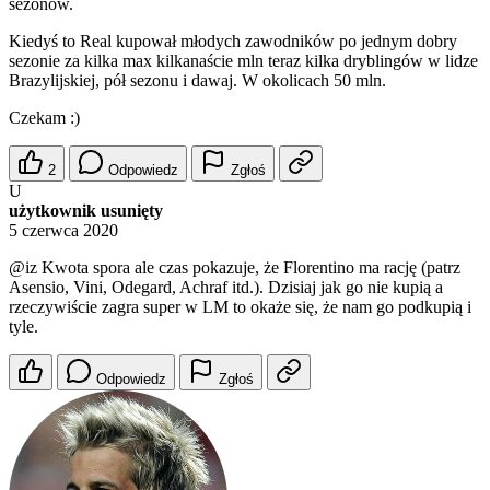
sezonów.
Kiedyś to Real kupował młodych zawodników po jednym dobry
sezonie za kilka max kilkanaście mln teraz kilka dryblingów w lidze
Brazylijskiej, pół sezonu i dawaj. W okolicach 50 mln.
Czekam :)
2
Odpowiedz
Zgłoś
U
użytkownik usunięty
5 czerwca 2020
@iz
Kwota spora ale czas pokazuje, że Florentino ma rację (patrz
Asensio, Vini, Odegard, Achraf itd.). Dzisiaj jak go nie kupią a
rzeczywiście zagra super w LM to okaże się, że nam go podkupią i
tyle.
Odpowiedz
Zgłoś