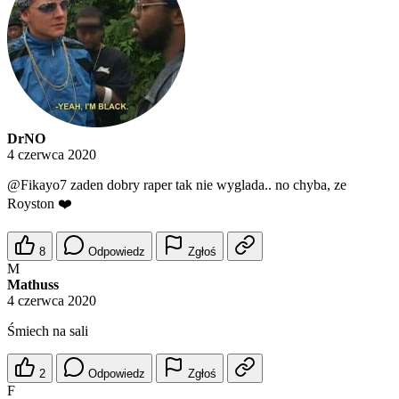
DrNO
4 czerwca 2020
@Fikayo7
zaden dobry raper tak nie wyglada.. no chyba, ze
Royston ❤️
8
Odpowiedz
Zgłoś
M
Mathuss
4 czerwca 2020
Śmiech na sali
2
Odpowiedz
Zgłoś
F