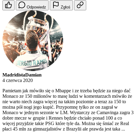
Odpowiedz
Zgłoś
MadridistaDamian
4 czerwca 2020
Pamietam jak mówiło się o Mbappe i ze trzeba będzie za niego dać
Monaco ze 150 milionów to masę ludzi w komentarzach mówiło że
nie warto niech zagra więcej na takim poziomie a teraz za 150 to
można pół nogi jego kupić. Przypomnę tylko ze on zagrał w
Monaco w jednym sezonie w LM. Wystarczy ze Camavinga zagra 3
dobre mecze w grupie i Rennes będzie chciało ponad 100 a co
więcej przyjdzie takie PSG które tyle da. Można się śmiać ze Real
płaci 45 mln za gimnazjalistów z Brazylii ale prawda jest taka ...