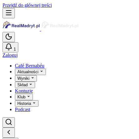
Przejdź do głównej treści
1
Zaloguj
Café Bernabéu
Aktualności
Wyniki
Skład
Kontuzje
Klub
Historia
Podcast