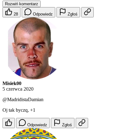
Rozwiń komentarz
28
Odpowiedz
Zgłoś
Misiek00
5 czerwca 2020
@MadridistaDamian
Oj tak byczq, +1
Odpowiedz
Zgłoś