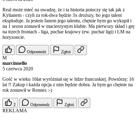
Real może mieć na uwadzę, że i ta historia potoczy się tak jak z
Kylianem - czyli za rok-dwa będzie 3x droższy, bo jego talent
eksploduje. Ja jestem fanem jego talentu, chętnie bym go wykupił i
na 1 sezon zostawił w macierzystym klubie. Ma pierwszy skład i grę
na trzech frontach - liga, puchar krajowy (ew. puchar ligi) i LM na
horyzoncie.
Odpowiedz
Zgłoś
M
marcinnello
5 czerwca 2020
Gość w wieku 16lat wyróżniał się w lidze francuskiej. Powtórzę: 16
lat !! Zakup i każda opcja z nim będzie dobra. Ja bym go chętnie na
rok zostawił w Rennes :-)
2
Odpowiedz
Zgłoś
REKLAMA