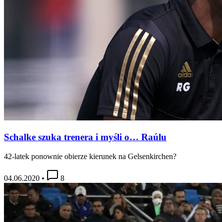
Schalke szuka trenera i myśli o… Raúlu
42-latek ponownie obierze kierunek na Gelsenkirchen?
04.06.2020
•
8