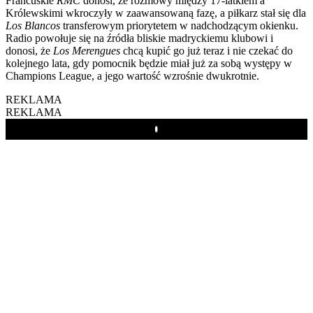
Francuskie
RMC
donosi, że rozmowy między 17-latkiem a
Królewskimi wkroczyły w zaawansowaną fazę, a piłkarz stał się dla
Los Blancos
transferowym priorytetem w nadchodzącym okienku.
Radio powołuje się na źródła bliskie madryckiemu klubowi i
donosi, że
Los Merengues
chcą kupić go już teraz i nie czekać do
kolejnego lata, gdy pomocnik będzie miał już za sobą występy w
Champions League, a jego wartość wzrośnie dwukrotnie.
REKLAMA
REKLAMA
Play