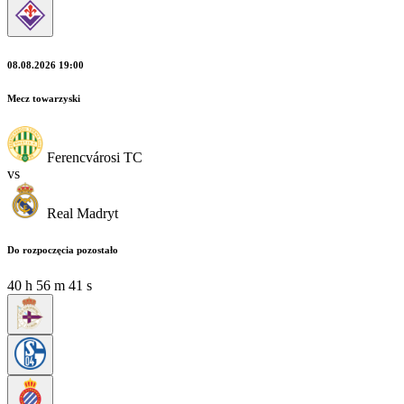
08.08.2026 19:00
Mecz towarzyski
Ferencvárosi TC
vs
Real Madryt
Do rozpoczęcia pozostało
40
h
56
m
40
s