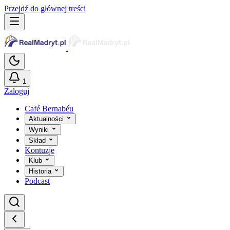
Przejdź do głównej treści
1
Zaloguj
Café Bernabéu
Aktualności
Wyniki
Skład
Kontuzje
Klub
Historia
Podcast