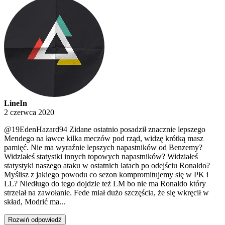
LineIn
2 czerwca 2020
@19EdenHazard94
Zidane ostatnio posadził znacznie lepszego
Mendego na ławce kilka meczów pod rząd, widzę krótką masz
pamięć. Nie ma wyraźnie lepszych napastników od Benzemy?
Widziałeś statystki innych topowych napastników? Widziałeś
statystyki naszego ataku w ostatnich latach po odejściu Ronaldo?
Myślisz z jakiego powodu co sezon kompromitujemy się w PK i
LL? Niedługo do tego dojdzie też LM bo nie ma Ronaldo który
strzelał na zawołanie. Fede miał dużo szczęścia, że się wkręcił w
skład, Modrić ma...
Rozwiń odpowiedź