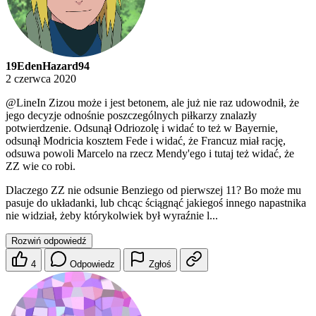
19EdenHazard94
2 czerwca 2020
@LineIn
Zizou może i jest betonem, ale już nie raz udowodnił, że
jego decyzje odnośnie poszczególnych piłkarzy znalazły
potwierdzenie. Odsunął Odriozolę i widać to też w Bayernie,
odsunął Modricia kosztem Fede i widać, że Francuz miał rację,
odsuwa powoli Marcelo na rzecz Mendy'ego i tutaj też widać, że
ZZ wie co robi.
Dlaczego ZZ nie odsunie Benziego od pierwszej 11? Bo może mu
pasuje do układanki, lub chcąc ściągnąć jakiegoś innego napastnika
nie widział, żeby którykolwiek był wyraźnie l...
Rozwiń odpowiedź
4
Odpowiedz
Zgłoś