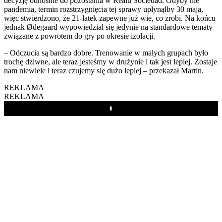
decyzję odnośnie do pozostania w Realu Sociedad. Gdyby nie
pandemia, termin rozstrzygnięcia tej sprawy upłynąłby 30 maja,
więc stwierdzono, że 21-latek zapewne już wie, co zrobi. Na końcu
jednak Ødegaard wypowiedział się jedynie na standardowe tematy
związane z powrotem do gry po okresie izolacji.
– Odczucia są bardzo dobre. Trenowanie w małych grupach było
trochę dziwne, ale teraz jesteśmy w drużynie i tak jest lepiej. Zostaje
nam niewiele i teraz czujemy się dużo lepiej – przekazał Martin.
REKLAMA
REKLAMA
Play