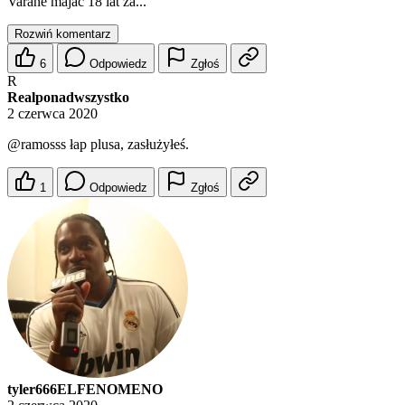
Varane majac 18 lat za...
Rozwiń komentarz
6
Odpowiedz
Zgłoś
R
Realponadwszystko
2 czerwca 2020
@ramosss
łap plusa, zasłużyłeś.
1
Odpowiedz
Zgłoś
tyler666ELFENOMENO