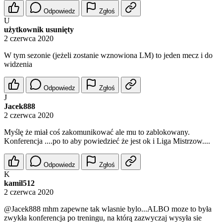
Odpowiedz
Zgłoś
U
użytkownik usunięty
2 czerwca 2020
W tym sezonie (jeżeli zostanie wznowiona LM) to jeden mecz i do
widzenia
Odpowiedz
Zgłoś
J
Jacek888
2 czerwca 2020
Myślę że miał coś zakomunikować ale mu to zablokowany.
Konferencja ....po to aby powiedzieć że jest ok i Liga Mistrzow....
Odpowiedz
Zgłoś
K
kamil512
2 czerwca 2020
@Jacek888
mhm zapewne tak wlasnie bylo...ALBO moze to była
zwykła konferencja po treningu, na którą zazwyczaj wysyła sie