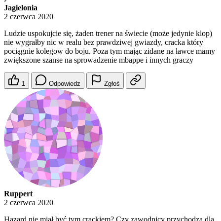
Jagielonia
2 czerwca 2020
Ludzie uspokujcie się, żaden trener na świecie (może jedynie klop)
nie wygrałby nic w realu bez prawdziwej gwiazdy, cracka który
pociągnie kolegow do boju. Poza tym mając zidane na ławce mamy
zwiększone szanse na sprowadzenie mbappe i innych graczy
1
Odpowiedz
Zgłoś
Ruppert
2 czerwca 2020
Hazard nie miał być tym crackiem? Czy zawodnicy przychodzą dla