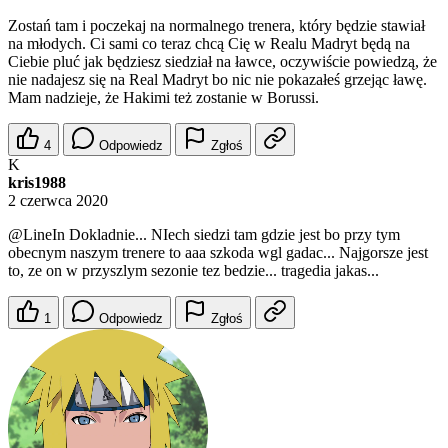
Zostań tam i poczekaj na normalnego trenera, który będzie stawiał
na młodych. Ci sami co teraz chcą Cię w Realu Madryt będą na
Ciebie pluć jak będziesz siedział na ławce, oczywiście powiedzą, że
nie nadajesz się na Real Madryt bo nic nie pokazałeś grzejąc ławę.
Mam nadzieje, że Hakimi też zostanie w Borussi.
4
Odpowiedz
Zgłoś
K
kris1988
2 czerwca 2020
@LineIn
Dokladnie... NIech siedzi tam gdzie jest bo przy tym
obecnym naszym trenere to aaa szkoda wgl gadac... Najgorsze jest
to, ze on w przyszlym sezonie tez bedzie... tragedia jakas...
1
Odpowiedz
Zgłoś