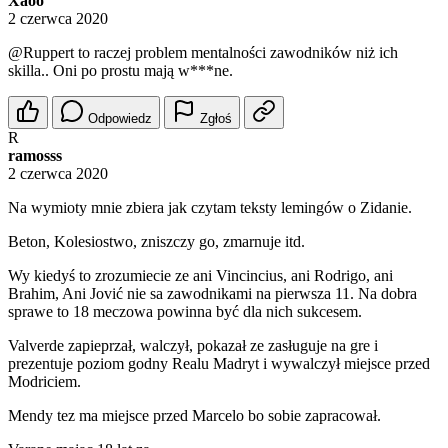
Xaoo
2 czerwca 2020
@Ruppert
to raczej problem mentalności zawodników niż ich
skilla.. Oni po prostu mają w***ne.
Odpowiedz
Zgłoś
R
ramosss
2 czerwca 2020
Na wymioty mnie zbiera jak czytam teksty lemingów o Zidanie.
Beton, Kolesiostwo, zniszczy go, zmarnuje itd.
Wy kiedyś to zrozumiecie ze ani Vincincius, ani Rodrigo, ani
Brahim, Ani Jović nie sa zawodnikami na pierwsza 11. Na dobra
sprawe to 18 meczowa powinna być dla nich sukcesem.
Valverde zapieprzał, walczył, pokazał ze zasługuje na gre i
prezentuje poziom godny Realu Madryt i wywalczył miejsce przed
Modriciem.
Mendy tez ma miejsce przed Marcelo bo sobie zapracował.