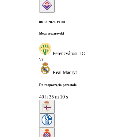
08.08.2026 19:00
Mecz towarzyski
Ferencvárosi TC
vs
Real Madryt
Do rozpoczęcia pozostało
40
h
35
m
09
s