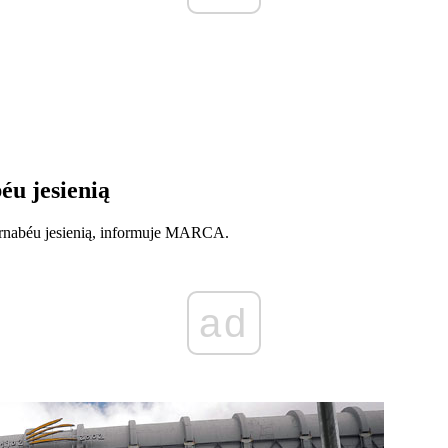
u jesienią
rnabéu jesienią, informuje MARCA.
ad