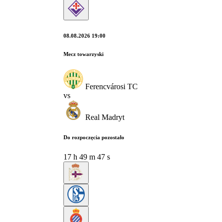
08.08.2026 19:00
Mecz towarzyski
Ferencvárosi TC
vs
Real Madryt
Do rozpoczęcia pozostało
17
h
49
m
46
s