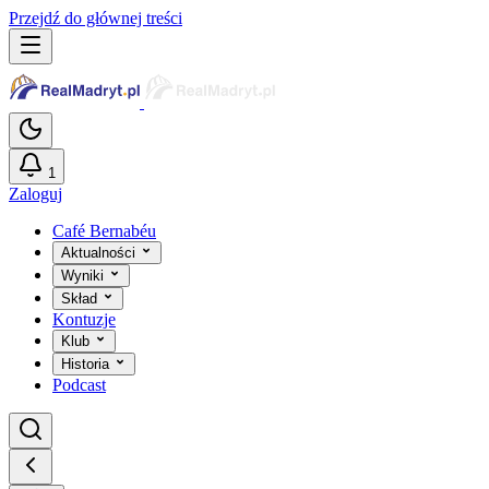
Przejdź do głównej treści
1
Zaloguj
Café Bernabéu
Aktualności
Wyniki
Skład
Kontuzje
Klub
Historia
Podcast