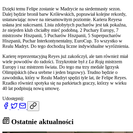
Dzięki temu Felipe zostanie w Madrycie na siedemnasty sezon.
Dalej będzie bronił barw Królewskich, poprawiał kolejne rekordy,
ustanawiając nowe na niesamowitym poziomie. Kariera Reyesa
usłana jest sukcesami. Lista zdobytych pucharów jest tak pokaźna,
że niejeden klub chciałby mieć podobną. 2 Puchary Europy, 7
mistrzostw Hiszpanii, 5 Pucharów Hiszpanii, 5 Superpucharów
Hiszpanii, Puchar Interkontynentalny, EuroCup. To wszystko w
Realu Madryt. Do tego dochodzą liczne indywidualne wyróżnienia.
Karierę reprezentacyjną Reyes już zakończył, ale tam również miał
wiele powodów do radości. Trzykrotnie był z
La Roją
mistrzem
Europy i raz mistrzem świata. Do tego ma trzy medale Igrzysk
Olimpijskich (dwa srebrne i jeden brązowy). Trudno będzie o
zawodnika, który w Realu Madryt spędzi tyle lat, ile Felipe Reyes.
Rzadko również spotyka się na parkietach graczy, którzy w wieku
40 lat podpisują nową umowę.
Udostępnij:
Ostatnie aktualności