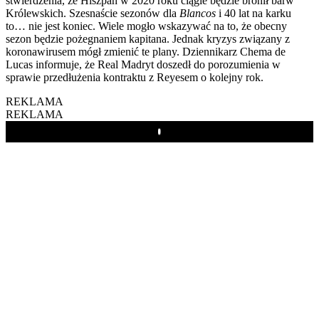
stwierdzenia, że Hiszpan w 2020 roku ciągle będzie bronił barw
Królewskich. Szesnaście sezonów dla
Blancos
i 40 lat na karku
to… nie jest koniec. Wiele mogło wskazywać na to, że obecny
sezon będzie pożegnaniem kapitana. Jednak kryzys związany z
koronawirusem mógł zmienić te plany. Dziennikarz Chema de
Lucas informuje, że Real Madryt doszedł do porozumienia w
sprawie przedłużenia kontraktu z Reyesem o kolejny rok.
REKLAMA
REKLAMA
Play