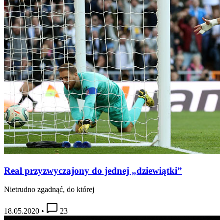
Real przyzwyczajony do jednej „dziewiątki”
Nietrudno zgadnąć, do której
18.05.2020
•
23