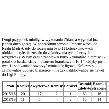
Drugi przypadek miniligi w wykonaniu Zidane'a wyglądał już
jednak dużo gorzej. W poprzednim sezonie Francuz wrócił do
Realu Madryt, gdy do rozegrania było 11 kolejek ligowych
(dokładnie tyle, ile zostało do zakończenia tych obecnych
rozgrywek). W tym czasie zanotował tylko 5 triumfów, 4 remisy i 2
porażki z bardzo słabym bilansem bramkowym 16-14. Gdyby po
tych 11 spotkaniach stworzyć minitabelę ligową, Królewscy
zajmowaliby dopiero 8. miejsce – nie zakwalifikowaliby się nawet
do Ligi Europy.
Bramki
Bramki
Sezon
Kolejki
Zwycięstwa
Remisy
Porażki
zdobyte
stracone
2015/16
20
17
2
1
63
16
2018/19
11
5
4
2
16
14