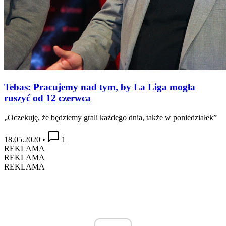
Tebas: Pracujemy nad tym, by La Liga mogła
ruszyć od 12 czerwca
„Oczekuję, że będziemy grali każdego dnia, także w poniedziałek”
18.05.2020
•
1
REKLAMA
REKLAMA
REKLAMA