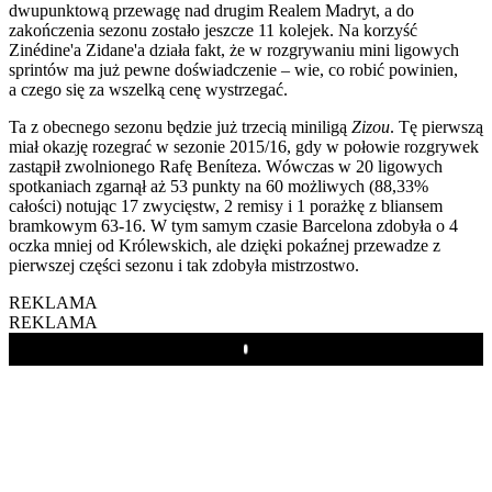
dwupunktową przewagę nad drugim Realem Madryt, a do
zakończenia sezonu zostało jeszcze 11 kolejek. Na korzyść
Zinédine'a Zidane'a działa fakt, że w rozgrywaniu mini ligowych
sprintów ma już pewne doświadczenie – wie, co robić powinien,
a czego się za wszelką cenę wystrzegać.
Ta z obecnego sezonu będzie już trzecią miniligą
Zizou
. Tę pierwszą
miał okazję rozegrać w sezonie 2015/16, gdy w połowie rozgrywek
zastąpił zwolnionego Rafę Beníteza. Wówczas w 20 ligowych
spotkaniach zgarnął aż 53 punkty na 60 możliwych (88,33%
całości) notując 17 zwycięstw, 2 remisy i 1 porażkę z bliansem
bramkowym 63-16. W tym samym czasie Barcelona zdobyła o 4
oczka mniej od Królewskich, ale dzięki pokaźnej przewadze z
pierwszej części sezonu i tak zdobyła mistrzostwo.
REKLAMA
REKLAMA
Play