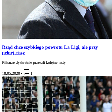
Rząd chce szybkiego powrotu La Ligi, ale przy
pełnej ciszy
Piłkarze dyskretnie przeszli kolejne testy
18.05.2020
•
1