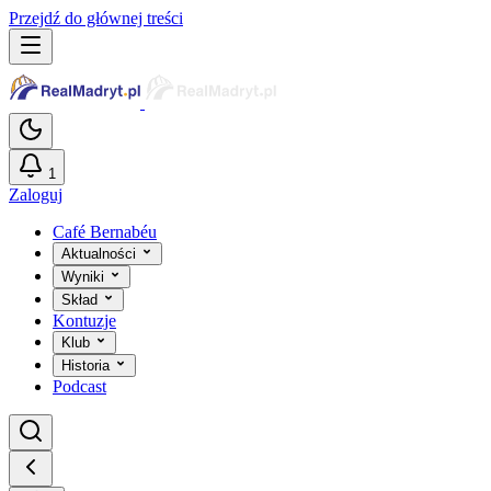
Przejdź do głównej treści
1
Zaloguj
Café Bernabéu
Aktualności
Wyniki
Skład
Kontuzje
Klub
Historia
Podcast