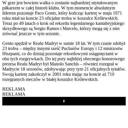
W grze jest bowiem walka o zostanie najbardziej utytułowanym
piłkarzem w całej historii klubu. W tym momencie absolutnym
liderem pozostaje Paco Gento, który kończąc karierę w maju 1971
roku miał na koncie 23 oficjalne trofea w koszulce Królewskich.
Teraz po 49 latach o krok od rekordu legendarnego kantabryjskiego
skrzydłowego są Sergio Ramos i Marcelo, którzy mogą się z nim
zrównać jeszcze w tym sezonie.
Gento spędził w Realu Madryt w sumie 18 lat. W tym czasie zdobył
23 trofea – między innymi sześć Pucharów Europy i 12 mistrzostw
Hiszpanii, co do dzisiaj pozostaje rekordowymi osiągnięciami w
obu tych rozgrywkach. Do tej pory najbliżej obecnego honorowego
prezesa Realu Madryt był Manolo Sanchís – również rozegrał w
Madrycie 18 sezonów, zdobywając przy tym 21 oficjalnych tytułów.
Swoją karierę zakończył w 2001 roku mając na koncie aż 710
rozegranych meczów w białej koszulce Królewskich.
REKLAMA
REKLAMA
Play