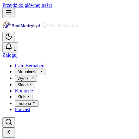
Przejdź do głównej treści
1
Zaloguj
Café Bernabéu
Aktualności
Wyniki
Skład
Kontuzje
Klub
Historia
Podcast