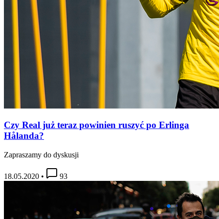
Czy Real już teraz powinien ruszyć po Erlinga
Hålanda?
Zapraszamy do dyskusji
18.05.2020
•
93