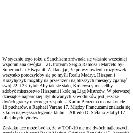
W styczniu tego roku z Sanchísem zrównała się właśnie wcześniej
wspomniana dwójka – 21. trofeum Sergio Ramosa i Marcelo był
Superpuchar Hiszpanii. Zakładając, że po wznowieniu rozgrywek
wszystko potoczyłoby się po myśli Realu Madryt, Hiszpan i
Brazylijczyk mogliby na przestrzeni najbliższych miesięcy zgarnąć
swój 22. i 23. tytuł. Aby tak się stało, Królewscy musieliby
zdobyć mistrzostwo Hiszpanii i kolejną Ligę Mistrzów. W pierwszej
dziesiątce najbardziej utytułowanych zawodników jest jeszcze
dwóch graczy obecnego zespołu – Karim Benzema ma na koncie
18 pucharów, a Raphaël Varane 17. Między Francuzami znalazła się
z kolei największa legenda klubu – Alfredo Di Stéfano zdobył 17
oficjalnych tytułów.
Zaskakujące może być to, że w TOP-10 nie ma dwóch najlepszych