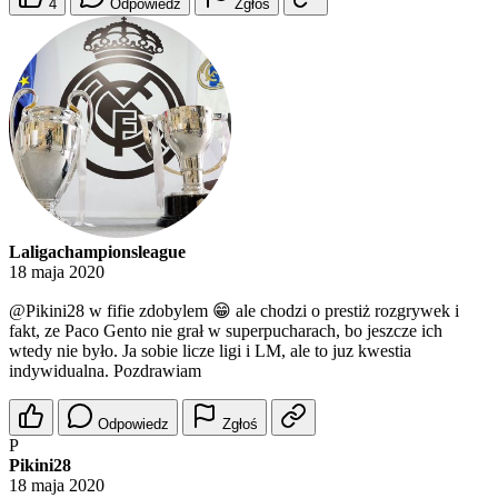
4
Odpowiedz
Zgłoś
Laligachampionsleague
18 maja 2020
@Pikini28
w fifie zdobylem 😁 ale chodzi o prestiż rozgrywek i
fakt, ze Paco Gento nie grał w superpucharach, bo jeszcze ich
wtedy nie było. Ja sobie licze ligi i LM, ale to juz kwestia
indywidualna. Pozdrawiam
Odpowiedz
Zgłoś
P
Pikini28
18 maja 2020