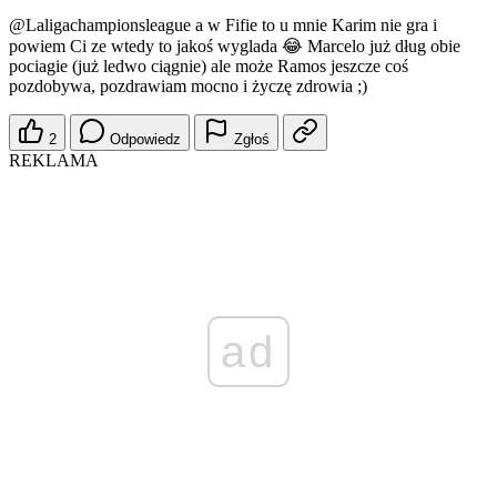
@Laligachampionsleague
a w Fifie to u mnie Karim nie gra i
powiem Ci ze wtedy to jakoś wyglada 😂 Marcelo już dług obie
pociagie (już ledwo ciągnie) ale może Ramos jeszcze coś
pozdobywa, pozdrawiam mocno i życzę zdrowia ;)
2
Odpowiedz
Zgłoś
REKLAMA
ad