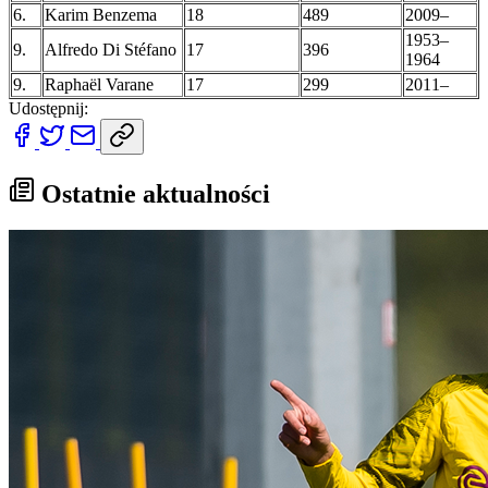
6.
Karim Benzema
18
489
2009–
1953–
9.
Alfredo Di Stéfano
17
396
1964
9.
Raphaël Varane
17
299
2011–
Udostępnij:
Ostatnie aktualności