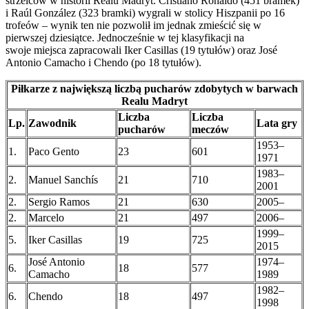
strzelców w historii Realu Madryt. Cristiano Ronaldo (451 bramek)
i Raúl González (323 bramki) wygrali w stolicy Hiszpanii po 16
trofeów – wynik ten nie pozwolił im jednak zmieścić się w
pierwszej dziesiątce. Jednocześnie w tej klasyfikacji na
swoje miejsca zapracowali Iker Casillas (19 tytułów) oraz José
Antonio Camacho i Chendo (po 18 tytułów).
Piłkarze z największą liczbą pucharów zdobytych w barwach
Realu Madryt
Liczba
Liczba
Lp.
Zawodnik
Lata gry
pucharów
meczów
1953–
1.
Paco Gento
23
601
1971
1983–
2.
Manuel Sanchís
21
710
2001
2.
Sergio Ramos
21
630
2005–
2.
Marcelo
21
497
2006–
1999–
5.
Iker Casillas
19
725
2015
José Antonio
1974–
6.
18
577
Camacho
1989
1982–
6.
Chendo
18
497
1998