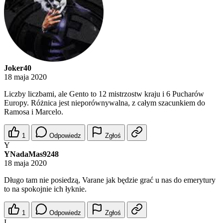
Joker40
18 maja 2020
Liczby liczbami, ale Gento to 12 mistrzostw kraju i 6 Pucharów
Europy. Różnica jest nieporównywalna, z całym szacunkiem do
Ramosa i Marcelo.
1
Odpowiedz
Zgłoś
Y
YNadaMas9248
18 maja 2020
Długo tam nie posiedzą, Varane jak będzie grać u nas do emerytury
to na spokojnie ich łyknie.
1
Odpowiedz
Zgłoś
I