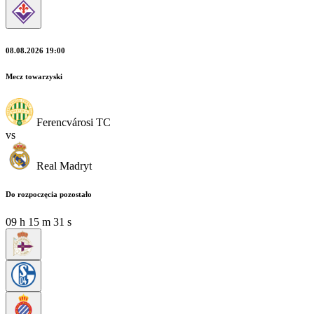
08.08.2026 19:00
Mecz towarzyski
Ferencvárosi TC
vs
Real Madryt
Do rozpoczęcia pozostało
09
h
15
m
30
s