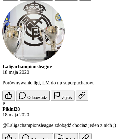
Laligachampionsleague
18 maja 2020
Porównywanie ligi, LM do np superpucharow..
Odpowiedz
Zgłoś
P
Pikini28
18 maja 2020
@Laligachampionsleague
zdobądź chociaż jeden z nich ;)