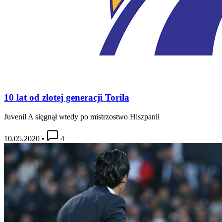
10 lat od złotej generacji Torila
Juvenil A sięgnął wtedy po mistrzostwo Hiszpanii
10.05.2020
•
4