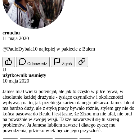
crouchu
11 maja 2020
@PauloDybala10
najlepiej w pakiecie z Balem
Odpowiedz
Zgłoś
U
użytkownik usunięty
10 maja 2020
James miał wielki potencjał, ale jak to często w piłce bywa, w
absolutnie każdej drużynie - tysiące czynników i okoliczności
wpływają na to, jak przebiega kariera danego piłkarza. James talent
ma bardzo duży, ale z etyką pracy bywało różnie, stylem gry nie do
końca pasował do Realu i jest jasne, że Zizou mu nie ufał, nie brał
na poważnie w swojej wizji. Także nawarstwił się tu szereg
problemów. Ja Jamesa lubiłem zawsze i dlatego życzę mu
powodzenia, gdziekolwiek będzie jego przyszłość.