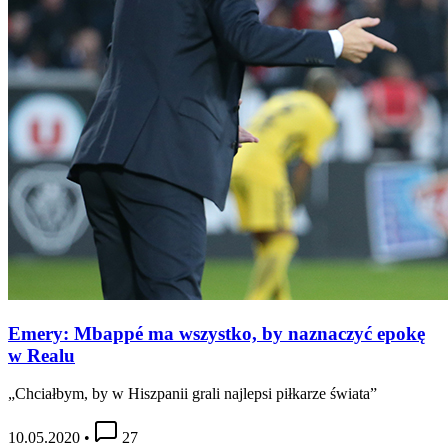
Emery: Mbappé ma wszystko, by naznaczyć epokę
w Realu
„Chciałbym, by w Hiszpanii grali najlepsi piłkarze świata”
10.05.2020
•
27