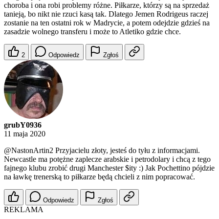
choroba i ona robi problemy różne. Piłkarze, którzy są na sprzedaż
tanieją, bo nikt nie rzuci kasą tak. Dlatego Jemen Rodrigeus raczej
zostanie na ten ostatni rok w Madrycie, a potem odejdzie gdzieś na
zasadzie wolnego transferu i może to Atletiko gdzie chce.
2
Odpowiedz
Zgłoś
grubY0936
11 maja 2020
@NastonArtin2
Przyjacielu złoty, jesteś do tyłu z informacjami.
Newcastle ma potężne zaplecze arabskie i petrodolary i chcą z tego
fajnego klubu zrobić drugi Manchester $ity :) Jak Pochettino pójdzie
na ławkę trenerską to piłkarze będą chcieli z nim popracować.
Odpowiedz
Zgłoś
REKLAMA