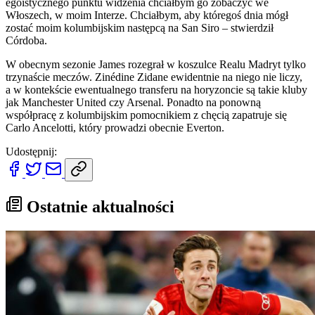
egoistycznego punktu widzenia chciałbym go zobaczyć we
Włoszech, w moim Interze. Chciałbym, aby któregoś dnia mógł
zostać moim kolumbijskim następcą na San Siro – stwierdził
Córdoba.
W obecnym sezonie James rozegrał w koszulce Realu Madryt tylko
trzynaście meczów. Zinédine Zidane ewidentnie na niego nie liczy,
a w kontekście ewentualnego transferu na horyzoncie są takie kluby
jak Manchester United czy Arsenal. Ponadto na ponowną
współpracę z kolumbijskim pomocnikiem z chęcią zapatruje się
Carlo Ancelotti, który prowadzi obecnie Everton.
Udostępnij:
Ostatnie aktualności