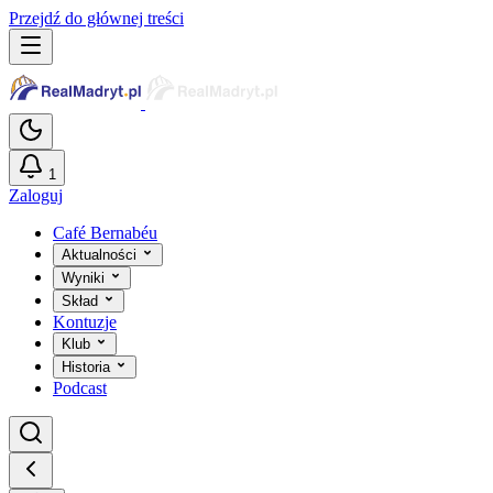
Przejdź do głównej treści
1
Zaloguj
Café Bernabéu
Aktualności
Wyniki
Skład
Kontuzje
Klub
Historia
Podcast