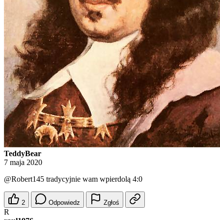
TeddyBear
7 maja 2020
@Robert145
tradycyjnie wam wpierdolą 4:0
2
Odpowiedz
Zgłoś
R