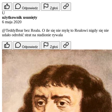
Odpowiedz
Zgłoś
U
użytkownik usunięty
6 maja 2020
@TeddyBear
bez Realu. O ile się nie mylę to Realowi nigdy się nie
udało odrobić strat na stadionie rywala
Odpowiedz
Zgłoś