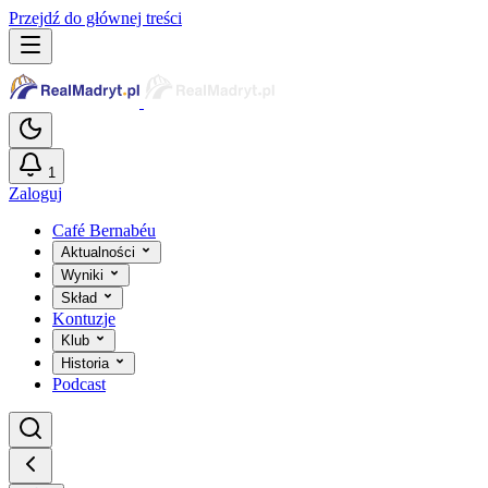
Przejdź do głównej treści
1
Zaloguj
Café Bernabéu
Aktualności
Wyniki
Skład
Kontuzje
Klub
Historia
Podcast