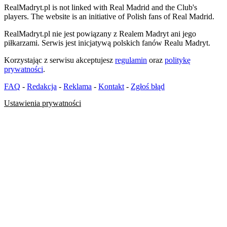
RealMadryt.pl is not linked with Real Madrid and the Club's
players. The website is an initiative of Polish fans of Real Madrid.
RealMadryt.pl nie jest powiązany z Realem Madryt ani jego
piłkarzami. Serwis jest inicjatywą polskich fanów Realu Madryt.
Korzystając z serwisu akceptujesz
regulamin
oraz
politykę
prywatności
.
FAQ
-
Redakcja
-
Reklama
-
Kontakt
-
Zgłoś błąd
Ustawienia prywatności