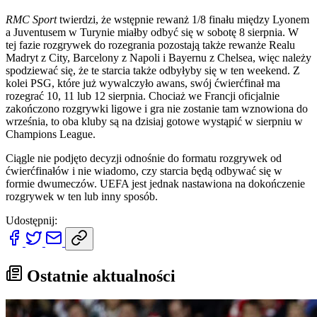
RMC Sport
twierdzi, że wstępnie rewanż 1/8 finału między Lyonem
a Juventusem w Turynie miałby odbyć się w sobotę 8 sierpnia. W
tej fazie rozgrywek do rozegrania pozostają także rewanże Realu
Madryt z City, Barcelony z Napoli i Bayernu z Chelsea, więc należy
spodziewać się, że te starcia także odbyłyby się w ten weekend. Z
kolei PSG, które już wywalczyło awans, swój ćwierćfinał ma
rozegrać 10, 11 lub 12 sierpnia. Chociaż we Francji oficjalnie
zakończono rozgrywki ligowe i gra nie zostanie tam wznowiona do
września, to oba kluby są na dzisiaj gotowe wystąpić w sierpniu w
Champions League.
Ciągle nie podjęto decyzji odnośnie do formatu rozgrywek od
ćwierćfinałów i nie wiadomo, czy starcia będą odbywać się w
formie dwumeczów. UEFA jest jednak nastawiona na dokończenie
rozgrywek w ten lub inny sposób.
Udostępnij:
Ostatnie aktualności