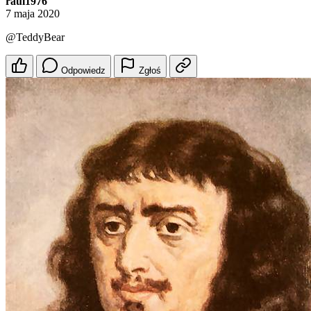
raul1976
7 maja 2020
@TeddyBear
Odpowiedz
Zgłoś