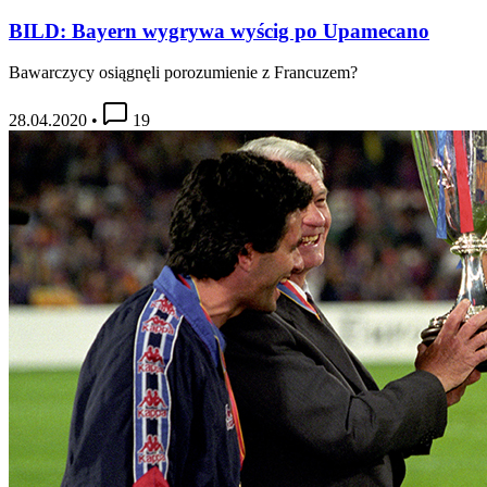
BILD: Bayern wygrywa wyścig po Upamecano
Bawarczycy osiągnęli porozumienie z Francuzem?
28.04.2020
•
19