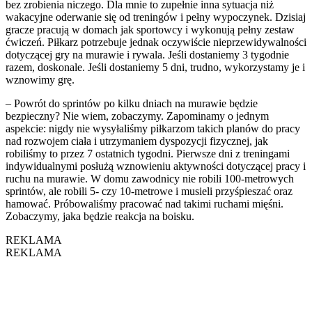
bez zrobienia niczego. Dla mnie to zupełnie inna sytuacja niż
wakacyjne oderwanie się od treningów i pełny wypoczynek. Dzisiaj
gracze pracują w domach jak sportowcy i wykonują pełny zestaw
ćwiczeń. Piłkarz potrzebuje jednak oczywiście nieprzewidywalności
dotyczącej gry na murawie i rywala. Jeśli dostaniemy 3 tygodnie
razem, doskonale. Jeśli dostaniemy 5 dni, trudno, wykorzystamy je i
wznowimy grę.
– Powrót do sprintów po kilku dniach na murawie będzie
bezpieczny? Nie wiem, zobaczymy. Zapominamy o jednym
aspekcie: nigdy nie wysyłaliśmy piłkarzom takich planów do pracy
nad rozwojem ciała i utrzymaniem dyspozycji fizycznej, jak
robiliśmy to przez 7 ostatnich tygodni. Pierwsze dni z treningami
indywidualnymi posłużą wznowieniu aktywności dotyczącej pracy i
ruchu na murawie. W domu zawodnicy nie robili 100-metrowych
sprintów, ale robili 5- czy 10-metrowe i musieli przyśpieszać oraz
hamować. Próbowaliśmy pracować nad takimi ruchami mięśni.
Zobaczymy, jaka będzie reakcja na boisku.
REKLAMA
REKLAMA