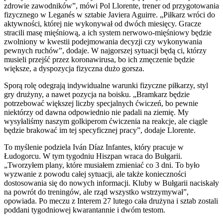
zdrowie zawodników”, mówi Pol Llorente, trener od przygotowania
fizycznego w Leganés w sztabie Javiera Aguirre. „Piłkarz wróci do
aktywności, której nie wykonywał od dwóch miesięcy. Gracze
stracili masę mięśniową, a ich system nerwowo-mięśniowy będzie
zwolniony w kwestii podejmowania decyzji czy wykonywania
pewnych ruchów”, dodaje. W najgorszej sytuacji będą ci, którzy
musieli przejść przez koronawirusa, bo ich zmęczenie będzie
większe, a dyspozycja fizyczna dużo gorsza.
Sporą rolę odegrają indywidualne warunki fizyczne piłkarzy, styl
gry drużyny, a nawet pozycja na boisku. „Bramkarz będzie
potrzebować większej liczby specjalnych ćwiczeń, bo pewnie
niektórzy od dawna odpowiednio nie padali na ziemię. My
wysyłaliśmy naszym golkiperom ćwiczenia na reakcje, ale ciągle
będzie brakować im tej specyficznej pracy”, dodaje Llorente.
To myślenie podziela Iván Díaz Infantes, który pracuje w
Łudogorcu. W tym tygodniu Hiszpan wraca do Bułgarii.
„Tworzyłem plany, które musiałem zmieniać co 3 dni. To było
wyzwanie z powodu całej sytuacji, ale także konieczności
dostosowania się do nowych informacji. Kluby w Bułgarii naciskały
na powrót do treningów, ale rząd wszystko wstrzymywał”,
opowiada. Po meczu z Interem 27 lutego cała drużyna i sztab zostali
poddani tygodniowej kwarantannie i dwóm testom.