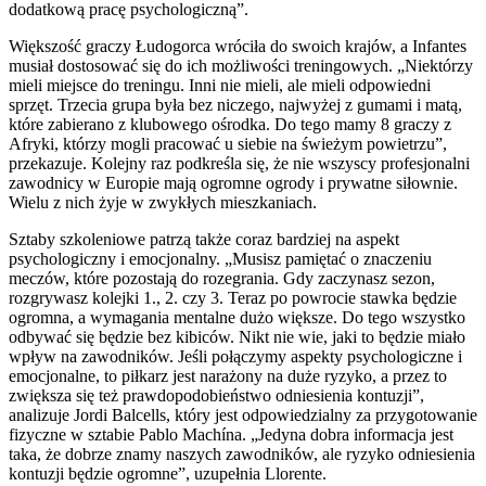
dodatkową pracę psychologiczną”.
Większość graczy Łudogorca wróciła do swoich krajów, a Infantes
musiał dostosować się do ich możliwości treningowych. „Niektórzy
mieli miejsce do treningu. Inni nie mieli, ale mieli odpowiedni
sprzęt. Trzecia grupa była bez niczego, najwyżej z gumami i matą,
które zabierano z klubowego ośrodka. Do tego mamy 8 graczy z
Afryki, którzy mogli pracować u siebie na świeżym powietrzu”,
przekazuje. Kolejny raz podkreśla się, że nie wszyscy profesjonalni
zawodnicy w Europie mają ogromne ogrody i prywatne siłownie.
Wielu z nich żyje w zwykłych mieszkaniach.
Sztaby szkoleniowe patrzą także coraz bardziej na aspekt
psychologiczny i emocjonalny. „Musisz pamiętać o znaczeniu
meczów, które pozostają do rozegrania. Gdy zaczynasz sezon,
rozgrywasz kolejki 1., 2. czy 3. Teraz po powrocie stawka będzie
ogromna, a wymagania mentalne dużo większe. Do tego wszystko
odbywać się będzie bez kibiców. Nikt nie wie, jaki to będzie miało
wpływ na zawodników. Jeśli połączymy aspekty psychologiczne i
emocjonalne, to piłkarz jest narażony na duże ryzyko, a przez to
zwiększa się też prawdopodobieństwo odniesienia kontuzji”,
analizuje Jordi Balcells, który jest odpowiedzialny za przygotowanie
fizyczne w sztabie Pablo Machína. „Jedyna dobra informacja jest
taka, że dobrze znamy naszych zawodników, ale ryzyko odniesienia
kontuzji będzie ogromne”, uzupełnia Llorente.