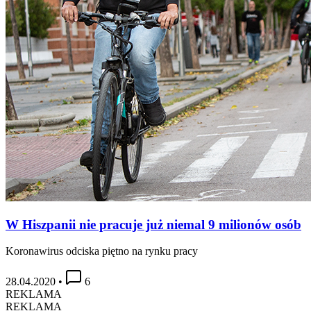
W Hiszpanii nie pracuje już niemal 9 milionów osób
Koronawirus odciska piętno na rynku pracy
28.04.2020
•
6
REKLAMA
REKLAMA