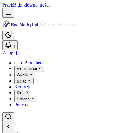
Przejdź do głównej treści
1
Zaloguj
Café Bernabéu
Aktualności
Wyniki
Skład
Kontuzje
Klub
Historia
Podcast