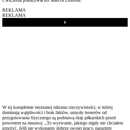
Ćwiczenia pokazywał też Marcos Llorente.
REKLAMA
REKLAMA
Play
W tej kompletnie nieznanej nikomu rzeczywistości, w której
dominują wątpliwości i brak faktów, umysły trenerów od
przygotowania fizycznego są podstawą ekip piłkarskich przed
powrotem na murawę. „To wyzwanie, jakiego nigdy nie chciałem
przeżyć. Jeśli nie wykonamy dobrze swojej pracy, narazimy