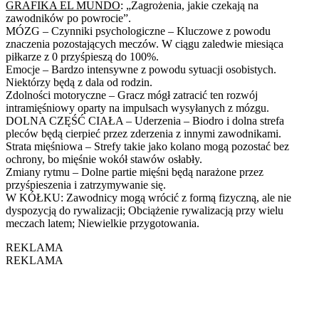
GRAFIKA EL MUNDO
: „Zagrożenia, jakie czekają na
zawodników po powrocie”.
MÓZG – Czynniki psychologiczne – Kluczowe z powodu
znaczenia pozostających meczów. W ciągu zaledwie miesiąca
piłkarze z 0 przyśpieszą do 100%.
Emocje – Bardzo intensywne z powodu sytuacji osobistych.
Niektórzy będą z dala od rodzin.
Zdolności motoryczne – Gracz mógł zatracić ten rozwój
intramięśniowy oparty na impulsach wysyłanych z mózgu.
DOLNA CZĘŚĆ CIAŁA – Uderzenia – Biodro i dolna strefa
pleców będą cierpieć przez zderzenia z innymi zawodnikami.
Strata mięśniowa – Strefy takie jako kolano mogą pozostać bez
ochrony, bo mięśnie wokół stawów osłabły.
Zmiany rytmu – Dolne partie mięśni będą narażone przez
przyśpieszenia i zatrzymywanie się.
W KÓŁKU: Zawodnicy mogą wrócić z formą fizyczną, ale nie
dyspozycją do rywalizacji; Obciążenie rywalizacją przy wielu
meczach latem; Niewielkie przygotowania.
REKLAMA
REKLAMA