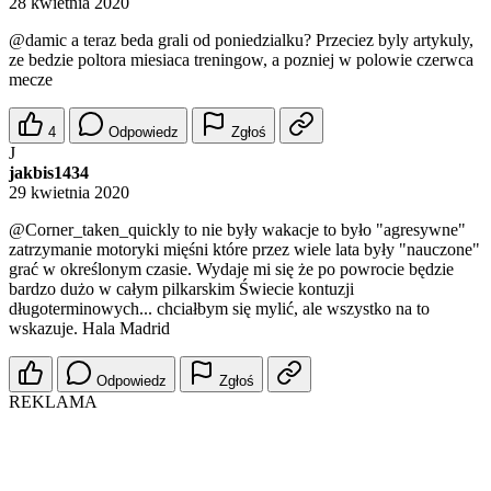
28 kwietnia 2020
@damic
a teraz beda grali od poniedzialku? Przeciez byly artykuly,
ze bedzie poltora miesiaca treningow, a pozniej w polowie czerwca
mecze
4
Odpowiedz
Zgłoś
J
jakbis1434
29 kwietnia 2020
@Corner_taken_quickly
to nie były wakacje to było "agresywne"
zatrzymanie motoryki mięśni które przez wiele lata były "nauczone"
grać w określonym czasie. Wydaje mi się że po powrocie będzie
bardzo dużo w całym pilkarskim Świecie kontuzji
długoterminowych... chciałbym się mylić, ale wszystko na to
wskazuje. Hala Madrid
Odpowiedz
Zgłoś
REKLAMA