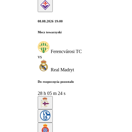
08.08.2026 19:00
Mecz towarzyski
Ferencvárosi TC
vs
Real Madryt
Do rozpoczęcia pozostało
28
h
05
m
23
s