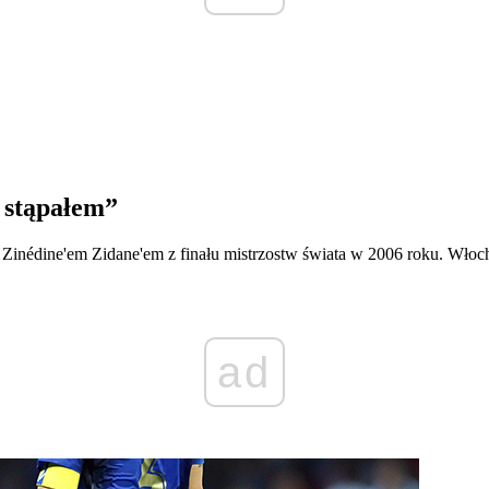
j stąpałem”
z Zinédine'em Zidane'em z finału mistrzostw świata w 2006 roku. Włoc
ad