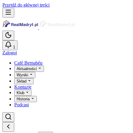
Przejdź do głównej treści
1
Zaloguj
Café Bernabéu
Aktualności
Wyniki
Skład
Kontuzje
Klub
Historia
Podcast