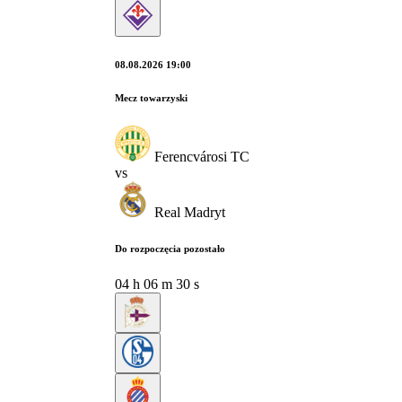
08.08.2026 19:00
Mecz towarzyski
Ferencvárosi TC
vs
Real Madryt
Do rozpoczęcia pozostało
04
h
06
m
29
s