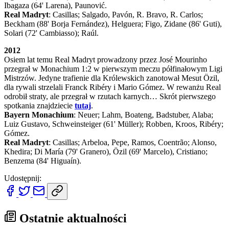
Ibagaza (64' Larena), Paunović.
Real Madryt
: Casillas; Salgado, Pavón, R. Bravo, R. Carlos;
Beckham (88' Borja Fernández), Helguera; Figo, Zidane (86' Guti),
Solari (72' Cambiasso); Raúl.
2012
Osiem lat temu Real Madryt prowadzony przez José Mourinho
przegrał w Monachium 1:2 w pierwszym meczu półfinałowym Ligi
Mistrzów. Jedyne trafienie dla Królewskich zanotował Mesut Özil,
dla rywali strzelali Franck Ribéry i Mario Gómez. W rewanżu Real
odrobił straty, ale przegrał w rzutach karnych… Skrót pierwszego
spotkania znajdziecie
tutaj
.
Bayern Monachium
: Neuer; Lahm, Boateng, Badstuber, Alaba;
Luiz Gustavo, Schweinsteiger (61' Müller); Robben, Kroos, Ribéry;
Gómez.
Real Madryt
: Casillas; Arbeloa, Pepe, Ramos, Coentrão; Alonso,
Khedira; Di María (79' Granero), Özil (69' Marcelo), Cristiano;
Benzema (84' Higuaín).
Udostępnij:
Ostatnie aktualności