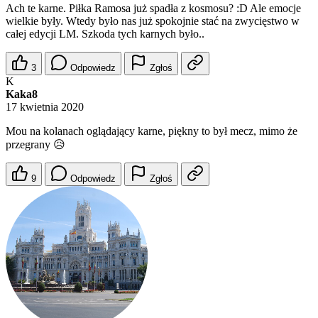
Ach te karne. Piłka Ramosa już spadła z kosmosu? :D Ale emocje
wielkie były. Wtedy było nas już spokojnie stać na zwycięstwo w
całej edycji LM. Szkoda tych karnych było..
3
Odpowiedz
Zgłoś
K
Kaka8
17 kwietnia 2020
Mou na kolanach oglądający karne, piękny to był mecz, mimo że
przegrany 😥
9
Odpowiedz
Zgłoś