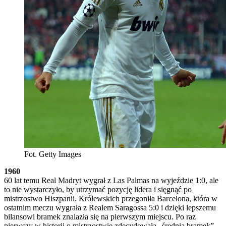
Fot. Getty Images
1960
60 lat temu Real Madryt wygrał z Las Palmas na wyjeździe 1:0, ale
to nie wystarczyło, by utrzymać pozycję lidera i sięgnąć po
mistrzostwo Hiszpanii. Królewskich przegoniła Barcelona, która w
ostatnim meczu wygrała z Realem Saragossa 5:0 i dzięki lepszemu
bilansowi bramek znalazła się na pierwszym miejscu. Po raz
pierwszy w historii o mistrzostwie zdecydowała „średnia bramek”