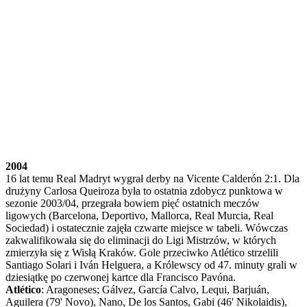
2004
16 lat temu Real Madryt wygrał derby na Vicente Calderón 2:1. Dla
drużyny Carlosa Queiroza była to ostatnia zdobycz punktowa w
sezonie 2003/04, przegrała bowiem pięć ostatnich meczów
ligowych (Barcelona, Deportivo, Mallorca, Real Murcia, Real
Sociedad) i ostatecznie zajęła czwarte miejsce w tabeli. Wówczas
zakwalifikowała się do eliminacji do Ligi Mistrzów, w których
zmierzyła się z Wisłą Kraków. Gole przeciwko Atlético strzelili
Santiago Solari i Iván Helguera, a Królewscy od 47. minuty grali w
dziesiątkę po czerwonej kartce dla Francisco Pavóna.
Atlético
: Aragoneses; Gálvez, García Calvo, Lequi, Barjuán,
Aguilera (79' Novo), Nano, De los Santos, Gabi (46' Nikolaidis),