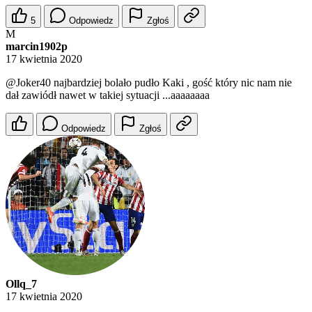
5
Odpowiedz
Zgłoś
M
marcin1902p
17 kwietnia 2020
@Joker40
najbardziej bolało pudło Kaki , gość który nic nam nie
dał zawiódł nawet w takiej sytuacji ...aaaaaaaa
Odpowiedz
Zgłoś
Ollq_7
17 kwietnia 2020