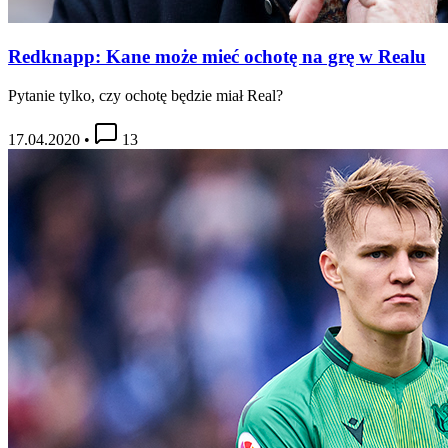
Redknapp: Kane może mieć ochotę na grę w Realu
Pytanie tylko, czy ochotę będzie miał Real?
17.04.2020
•
13