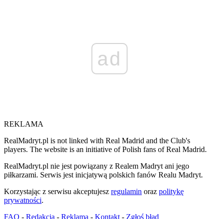
ad
REKLAMA
RealMadryt.pl is not linked with Real Madrid and the Club's
players. The website is an initiative of Polish fans of Real Madrid.
RealMadryt.pl nie jest powiązany z Realem Madryt ani jego
piłkarzami. Serwis jest inicjatywą polskich fanów Realu Madryt.
Korzystając z serwisu akceptujesz
regulamin
oraz
politykę
prywatności
.
FAQ
-
Redakcja
-
Reklama
-
Kontakt
-
Zgłoś błąd