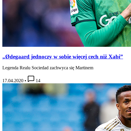
„Ødegaard jednoczy w sobie więcej cech niż Xabi”
Legenda Realu Sociedad zachwyca się Martinem
17.04.2020
•
14