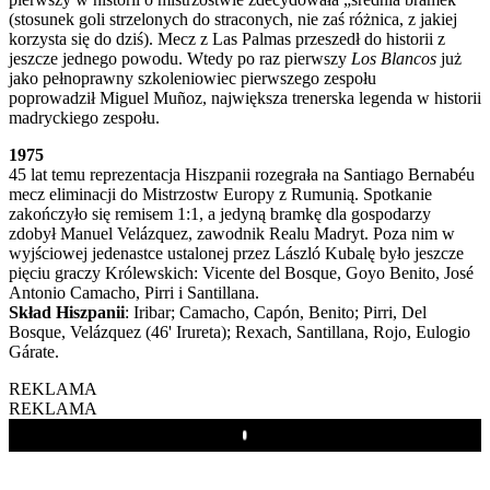
(stosunek goli strzelonych do straconych, nie zaś różnica, z jakiej
korzysta się do dziś). Mecz z Las Palmas przeszedł do historii z
jeszcze jednego powodu. Wtedy po raz pierwszy
Los Blancos
już
jako pełnoprawny szkoleniowiec pierwszego zespołu
poprowadził Miguel Muñoz, największa trenerska legenda w historii
madryckiego zespołu.
1975
45 lat temu reprezentacja Hiszpanii rozegrała na Santiago Bernabéu
mecz eliminacji do Mistrzostw Europy z Rumunią. Spotkanie
zakończyło się remisem 1:1, a jedyną bramkę dla gospodarzy
zdobył Manuel Velázquez, zawodnik Realu Madryt. Poza nim w
wyjściowej jedenastce ustalonej przez László Kubalę było jeszcze
pięciu graczy Królewskich: Vicente del Bosque, Goyo Benito, José
Antonio Camacho, Pirri i Santillana.
Skład Hiszpanii
: Iribar; Camacho, Capón, Benito; Pirri, Del
Bosque, Velázquez (46' Irureta); Rexach, Santillana, Rojo, Eulogio
Gárate.
REKLAMA
REKLAMA
Play