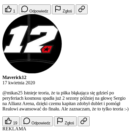
1
Odpowiedz
Zgłoś
Maverick12
17 kwietnia 2020
@mikas25
Istnieje teoria, że ta piłka błąkająca się gdzieś po
peryferiach kosmosu spadła już 2 sezony później na głowę Sergio
na Allianz Arena, dzięki czemu kapitan zdobył dublet i pomógł
Realowi awansować do finału. Ale zaznaczam, że to tylko teoria :-)
19
Odpowiedz
Zgłoś
REKLAMA