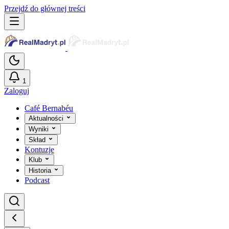
Przejdź do głównej treści
1
Zaloguj
Café Bernabéu
Aktualności
Wyniki
Skład
Kontuzje
Klub
Historia
Podcast