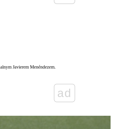
onalnym Javierem Menéndezem.
ad