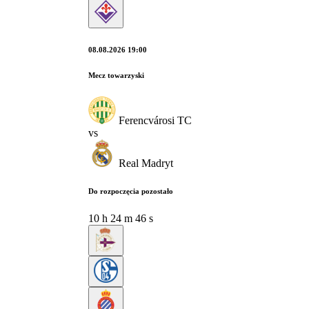
08.08.2026 19:00
Mecz towarzyski
Ferencvárosi TC
vs
Real Madryt
Do rozpoczęcia pozostało
10
h
24
m
45
s