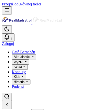
Przejdź do głównej treści
1
Zaloguj
Café Bernabéu
Aktualności
Wyniki
Skład
Kontuzje
Klub
Historia
Podcast