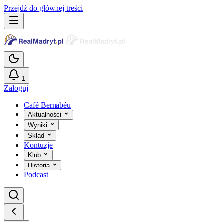
Przejdź do głównej treści
1
Zaloguj
Café Bernabéu
Aktualności
Wyniki
Skład
Kontuzje
Klub
Historia
Podcast