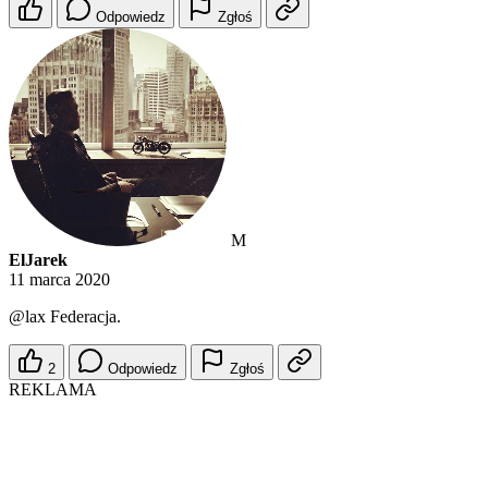
Odpowiedz
Zgłoś
M
ElJarek
11 marca 2020
@lax
Federacja.
2
Odpowiedz
Zgłoś
REKLAMA