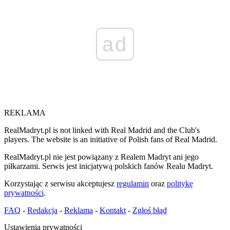
ad
REKLAMA
RealMadryt.pl is not linked with Real Madrid and the Club's
players. The website is an initiative of Polish fans of Real Madrid.
RealMadryt.pl nie jest powiązany z Realem Madryt ani jego
piłkarzami. Serwis jest inicjatywą polskich fanów Realu Madryt.
Korzystając z serwisu akceptujesz
regulamin
oraz
politykę
prywatności
.
FAQ
-
Redakcja
-
Reklama
-
Kontakt
-
Zgłoś błąd
Ustawienia prywatności