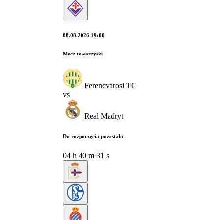
08.08.2026 19:00
Mecz towarzyski
Ferencvárosi TC
vs
Real Madryt
Do rozpoczęcia pozostało
04
h
40
m
30
s