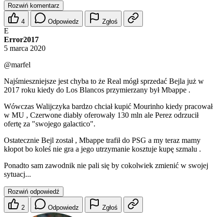
Rozwiń komentarz
4
Odpowiedz
Zgłoś
E
Error2017
5 marca 2020
@marfel
Najśmieszniejsze jest chyba to że Real mógł sprzedać Bejla już w
2017 roku kiedy do Los Blancos przymierzany był Mbappe .
Wówczas Walijczyka bardzo chciał kupić Mourinho kiedy pracował
w MU , Czerwone diabły oferowały 130 mln ale Perez odrzucił
ofertę za "swojego galactico".
Ostatecznie Bejl został , Mbappe trafił do PSG a my teraz mamy
kłopot bo koleś nie gra a jego utrzymanie kosztuje kupę szmalu .
Ponadto sam zawodnik nie pali się by cokolwiek zmienić w swojej
sytuacj...
Rozwiń odpowiedź
2
Odpowiedz
Zgłoś