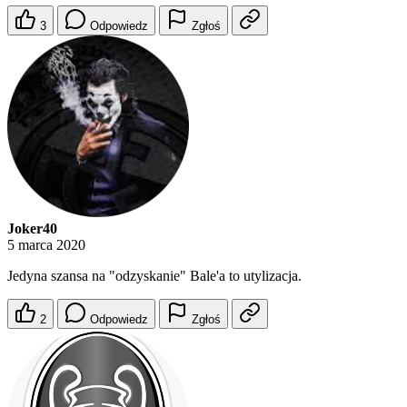
3
Odpowiedz
Zgłoś
Joker40
5 marca 2020
Jedyna szansa na "odzyskanie" Bale'a to utylizacja.
2
Odpowiedz
Zgłoś