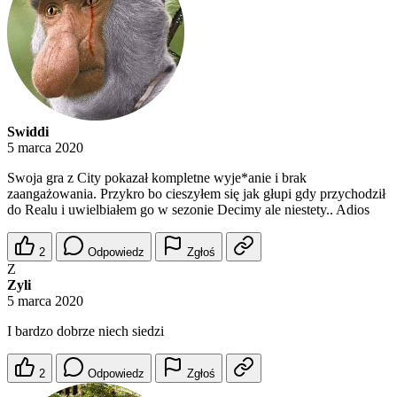
Swiddi
5 marca 2020
Swoja gra z City pokazał kompletne wyje*anie i brak
zaangażowania. Przykro bo cieszyłem się jak głupi gdy przychodził
do Realu i uwielbiałem go w sezonie Decimy ale niestety.. Adios
2
Odpowiedz
Zgłoś
Z
Zyli
5 marca 2020
I bardzo dobrze niech siedzi
2
Odpowiedz
Zgłoś