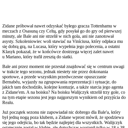
Zidane próbował nawet odzyskać byłego gracza Tottenhamu w
meczach z Osasuną czy Celtą, gdy posyłał go do gry od pierwszej
minuty, ale Bale ani nie strzelił w nich gola, ani nie zanotował
asysty. Szkoleniowiec woli stawiać na Viníciusa, który odpłaca mu
się dobrą grą, na Lucasa, który wypełnia jego polecenia, a ostatni
Klasyk pokazał, że w końcówce dostrzega więcej zalet nawet
u Mariano, który trafił zresztą do siatki.
Bale ani przez moment nie przestał znajdować się w centrum uwagi
w trakcie tego sezonu, jednak niestety nie przez dokonania
sportowe, a przede wszystkim przedwczesne opuszczanie
Bernabéu, wyjazdy na zgrupowania reprezentacji i sytuacje, do
jakich tam dochodziło, kolejne kontuzje, a także starcia jego agenta
z Zidane'em. A na boisku? Na boisku Walijczyk strzelił trzy gole, co
na tym etapie sezonu jest jego najgorszym wynikiem od przyjścia do
Realu.
Już początek sezonu nie zapowiadał nic dobrego dla Bale'a, który
był jedną nogą poza klubem, a Zidane wprost mówił, że spodziewa
się jego odejścia, bo tak będzie najlepiej dla wszystkich. Walijczyk
ostatecznie został w klubie, ale dotychczas wystąpił tylko w 18 z 38