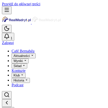
Przejdź do głównej treści
1
Zaloguj
Café Bernabéu
Aktualności
Wyniki
Skład
Kontuzje
Klub
Historia
Podcast