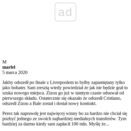
ad
M
marfel
5 marca 2020
Jakby odszedł po finale z Liverpoolem to byłby zapamiętany tylko
jako bohater. Sam zresztą wtedy powiedział że jak nie będzie grał to
szuka nowego miejsca. Zizou go już w tamtym czasie odsuwał od
pierwszego składu. Ostatecznie się okazało że odszedł Cristiano,
odszedł Zizou a Bale został i dostał nowy kontrakt.
Perez tak naprawdę jest najwięcej winny bo za bardzo nie chciał się
pozbyć jednego ze swoich najbardziej medialnych transferów. Tym
bardziej za darmo kiedy sam zapłacił 100 mln. Myślę że...