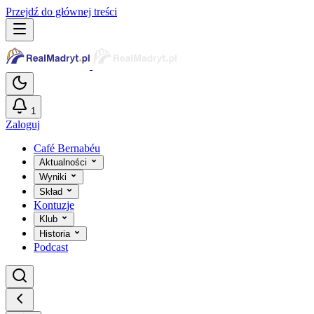
Przejdź do głównej treści
1
Zaloguj
Café Bernabéu
Aktualności
Wyniki
Skład
Kontuzje
Klub
Historia
Podcast