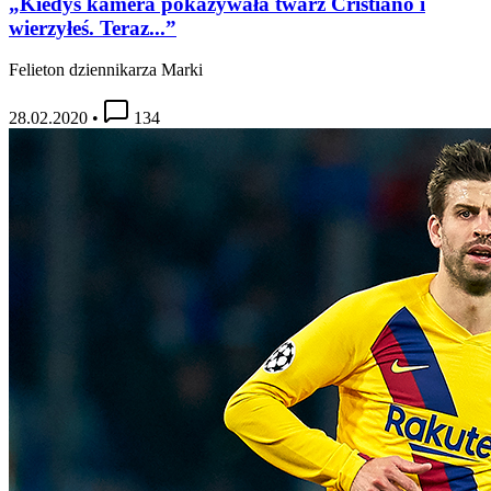
„Kiedyś kamera pokazywała twarz Cristiano i
wierzyłeś. Teraz...”
Felieton dziennikarza Marki
28.02.2020
•
134