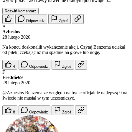
wybić piłke. Taki Lewy nawet nie brałbym pod uwage p...
Rozwiń komentarz
Odpowiedz
Zgłoś
A
Azbestos
28 lutego 2020
Na koncu doskonalili wykańczanie akcji. Czytaj Benzema uciekał
od piłek, czekając az mu spadnie na głowe lub nogę.
4
Odpowiedz
Zgłoś
F
Freddie69
28 lutego 2020
@Azbestos
Benzema ze względu na bycie oficjalnie najlepszą 9 na
świecie nie musiał w tym uczestniczyć.
8
Odpowiedz
Zgłoś