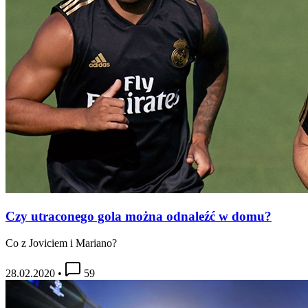
Czy utraconego gola można odnaleźć w domu?
Co z Joviciem i Mariano?
28.02.2020
•
59