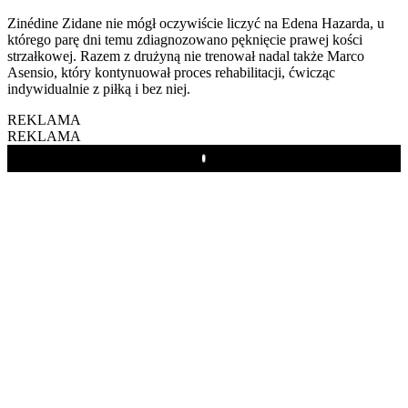
Zinédine Zidane nie mógł oczywiście liczyć na Edena Hazarda, u
którego parę dni temu zdiagnozowano pęknięcie prawej kości
strzałkowej. Razem z drużyną nie trenował nadal także Marco
Asensio, który kontynuował proces rehabilitacji, ćwicząc
indywidualnie z piłką i bez niej.
REKLAMA
REKLAMA
Play