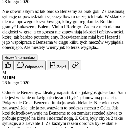
28 lutego 2020
Nie obwiniałbym aż tak bardzo Benzemy za brak goli. Za zaistniałą
sytuację odpowiedzialni są skrzydłowi a raczej ich brak. W składzie
nie ma topowego skrzydłowego, który gra regularnie. Bo kim
gramy? Łukaszem, Balem, Vinim i Rodrigo. Żaden z nich nie ma
ciągłości w grze, a co gorsza nie zapewniają jakości i efektywności,
której tak bardzo potrzebujemy. Rozwiazaniem miał być Hazard i
jego współpraca z Benzema w ciągu kilku tych meczów wyglądała
obiecująco. Ale niestety wiemy jak to teraz wygląda....
Rozwiń komentarz
Odpowiedz
Zgłoś
M
M10M
28 lutego 2020
Odnośnie Benzemy... Idealny napastnik dla jakiegoś goleadora. Sam
nie jest w stanie udźwignąć ciężaru i być 1 planowaną postacią.
Połączenie Cris i Benzema funkcjnowało idelanie. Nie wiem czy
zauważyliście, ale ja zauważyłem to podczas meczu z Celtą. Jak
ktoś dośrodkowywuje na Benzeme to on zamiast strzelać głową to
próbuje przyjąć na klate i uderzać nogą. Z Celtą były chyba 2 takie
sytuacje, a z Levante 1. Za każdym razem obrońca był w stanie