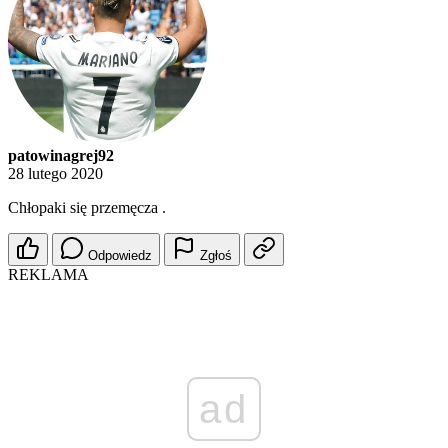
patowinagrej92
28 lutego 2020
Chłopaki się przemęcza .
Odpowiedz
Zgłoś
REKLAMA
ad