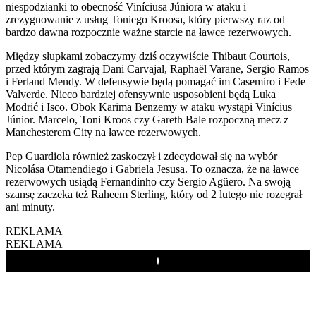
niespodzianki to obecność Viníciusa Júniora w ataku i
zrezygnowanie z usług Toniego Kroosa, który pierwszy raz od
bardzo dawna rozpocznie ważne starcie na ławce rezerwowych.
Między słupkami zobaczymy dziś oczywiście Thibaut Courtois,
przed którym zagrają Dani Carvajal, Raphaël Varane, Sergio Ramos
i Ferland Mendy. W defensywie będą pomagać im Casemiro i Fede
Valverde. Nieco bardziej ofensywnie usposobieni będą Luka
Modrić i Isco. Obok Karima Benzemy w ataku wystąpi Vinícius
Júnior. Marcelo, Toni Kroos czy Gareth Bale rozpoczną mecz z
Manchesterem City na ławce rezerwowych.
Pep Guardiola również zaskoczył i zdecydował się na wybór
Nicolása Otamendiego i Gabriela Jesusa. To oznacza, że na ławce
rezerwowych usiądą Fernandinho czy Sergio Agüero. Na swoją
szansę zaczeka też Raheem Sterling, który od 2 lutego nie rozegrał
ani minuty.
REKLAMA
REKLAMA
Play