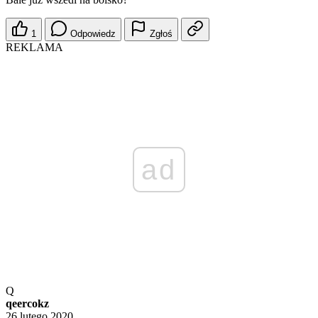
1
Odpowiedz
Zgłoś
REKLAMA
ad
Q
qeercokz
26 lutego 2020