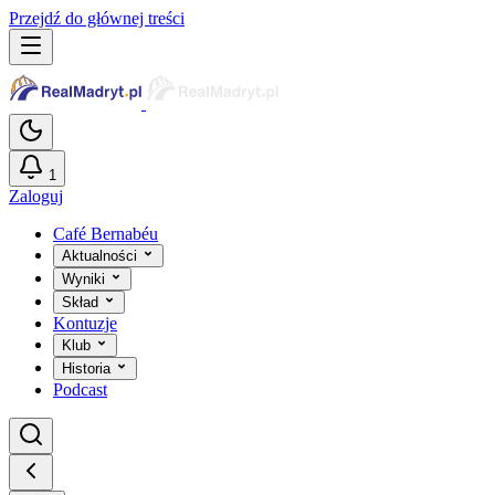
Przejdź do głównej treści
1
Zaloguj
Café Bernabéu
Aktualności
Wyniki
Skład
Kontuzje
Klub
Historia
Podcast