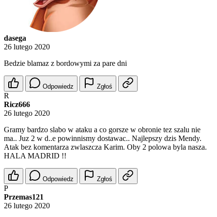
dasega
26 lutego 2020
Bedzie blamaz z bordowymi za pare dni
Odpowiedz
Zgłoś
R
Ricz666
26 lutego 2020
Gramy bardzo slabo w ataku a co gorsze w obronie tez szalu nie
ma.. Juz 2 w d..e powinnismy dostawac.. Najlepszy dzis Mendy.
Atak bez komentarza zwlaszcza Karim. Oby 2 polowa byla nasza.
HALA MADRID !!
Odpowiedz
Zgłoś
P
Przemas121
26 lutego 2020