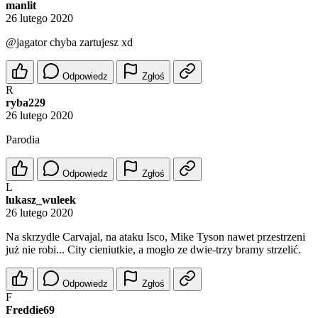
manlit
26 lutego 2020
@jagator
chyba zartujesz xd
Odpowiedz
Zgłoś
R
ryba229
26 lutego 2020
Parodia
Odpowiedz
Zgłoś
L
lukasz_wuleek
26 lutego 2020
Na skrzydle Carvajal, na ataku Isco, Mike Tyson nawet przestrzeni
już nie robi... City cieniutkie, a mogło ze dwie-trzy bramy strzelić.
Odpowiedz
Zgłoś
F
Freddie69