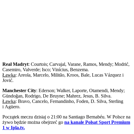
Real Madryt
: Courtois; Carvajal, Varane, Ramos, Mendy; Modrić,
Casemiro, Valverde; Isco; Vinícius, Benzema.
Ławka
: Areola, Marcelo, Militão, Kroos, Bale, Lucas Vázquez i
Jović.
Manchester City
: Ederson; Walker, Laporte, Otamendi, Mendy;
Gündoğan, Rodrigo, De Bruyne; Mahrez, Jesus, B. Silva.
Ławka
: Bravo, Cancelo, Fernandinho, Foden, D. Silva, Sterling
i Agüero.
Początek meczu dzisiaj o 21:00 na Santiago Bernabéu. W Polsce na
żywo będzie można obejrzeć go
na kanale Polsat Sport Premium
1 w Ipla.tv.