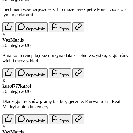
niech nam wsadza jeszcze z 3 to moze perez pet wkoncu cos zrobi
tymi nieudasami
Odpowiedz
Zgłoś
V
VoxMortis
26 lutego 2020
A na konferencji będzie drużyna dała z siebie wszystko, zagraliśmy
wielki mecz xdddd
Odpowiedz
Zgłoś
K
karol777karol
26 lutego 2020
Dlaczego my znów gramy tak bezjajecznie. Kurwa to jest Real
Madryt a nie klub emeryta
Odpowiedz
Zgłoś
V
VoxMortis