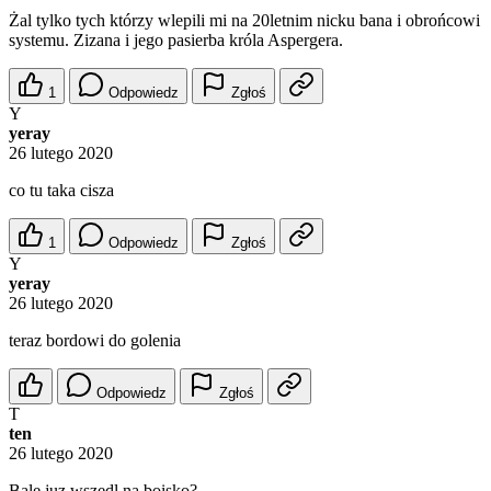
Żal tylko tych którzy wlepili mi na 20letnim nicku bana i obrońcowi
systemu. Zizana i jego pasierba króla Aspergera.
1
Odpowiedz
Zgłoś
Y
yeray
26 lutego 2020
co tu taka cisza
1
Odpowiedz
Zgłoś
Y
yeray
26 lutego 2020
teraz bordowi do golenia
Odpowiedz
Zgłoś
T
ten
26 lutego 2020
Bale juz wszedl na boisko?