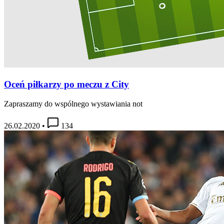
Oceń piłkarzy po meczu z City
Zapraszamy do wspólnego wystawiania not
26.02.2020
•
134