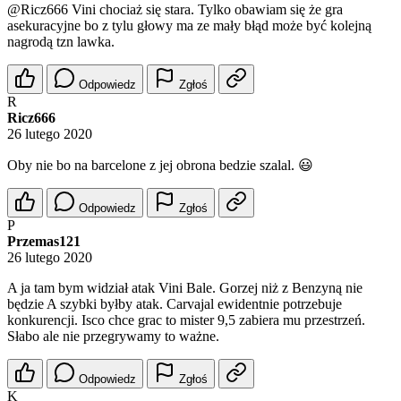
@Ricz666
Vini chociaż się stara. Tylko obawiam się że gra
asekuracyjne bo z tylu głowy ma ze mały błąd może być kolejną
nagrodą tzn lawka.
Odpowiedz
Zgłoś
R
Ricz666
26 lutego 2020
Oby nie bo na barcelone z jej obrona bedzie szalal. 😃
Odpowiedz
Zgłoś
P
Przemas121
26 lutego 2020
A ja tam bym widział atak Vini Bale. Gorzej niż z Benzyną nie
będzie A szybki byłby atak. Carvajal ewidentnie potrzebuje
konkurencji. Isco chce grac to mister 9,5 zabiera mu przestrzeń.
Słabo ale nie przegrywamy to ważne.
Odpowiedz
Zgłoś
K