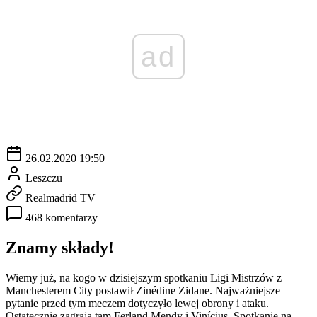
ad
26.02.2020 19:50
Leszczu
Realmadrid TV
468 komentarzy
Znamy składy!
Wiemy już, na kogo w dzisiejszym spotkaniu Ligi Mistrzów z
Manchesterem City postawił Zinédine Zidane. Najważniejsze
pytanie przed tym meczem dotyczyło lewej obrony i ataku.
Ostatecznie zagrają tam Ferland Mendy i Vinícius. Spotkanie na