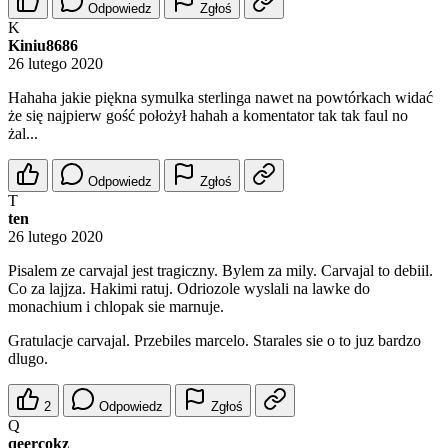
Odpowiedz
Zgłoś
K
Kiniu8686
26 lutego 2020
Hahaha jakie piękna symulka sterlinga nawet na powtórkach widać
że się najpierw gość położył hahah a komentator tak tak faul no
żal...
Odpowiedz
Zgłoś
T
ten
26 lutego 2020
Pisalem ze carvajal jest tragiczny. Bylem za mily. Carvajal to debiil.
Co za lajjza. Hakimi ratuj. Odriozole wyslali na lawke do
monachium i chlopak sie marnuje.
Gratulacje carvajal. Przebiles marcelo. Starales sie o to juz bardzo
dlugo.
2
Odpowiedz
Zgłoś
Q
qeercokz