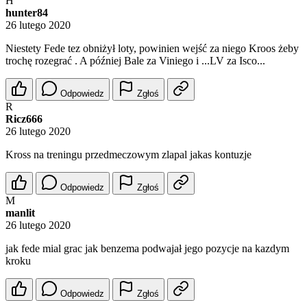
H
hunter84
26 lutego 2020
Niestety Fede tez obniżył loty, powinien wejść za niego Kroos żeby
trochę rozegrać . A później Bale za Viniego i ...LV za Isco...
Odpowiedz
Zgłoś
R
Ricz666
26 lutego 2020
Kross na treningu przedmeczowym zlapal jakas kontuzje
Odpowiedz
Zgłoś
M
manlit
26 lutego 2020
jak fede mial grac jak benzema podwajał jego pozycje na kazdym
kroku
Odpowiedz
Zgłoś