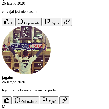
26 lutego 2020
carvajal jest nieudasem
1
Odpowiedz
Zgłoś
jagator
26 lutego 2020
Ręcznik na bramce nie ma co gadać
Odpowiedz
Zgłoś
M