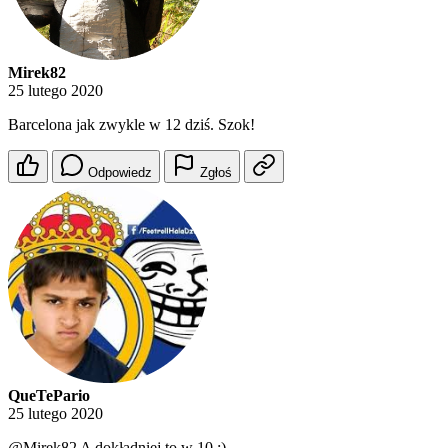
Mirek82
25 lutego 2020
Barcelona jak zwykle w 12 dziś. Szok!
Odpowiedz
Zgłoś
QueTePario
25 lutego 2020
@Mirek82
A dokładniej to w 10 :)