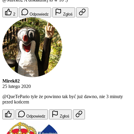
2
Odpowiedz
Zgłoś
Mirek82
25 lutego 2020
@QueTePario
tyle że powinno tak być już dawno, nie 3 minuty
przed końcem
Odpowiedz
Zgłoś