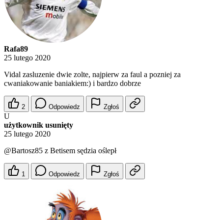
Rafa89
25 lutego 2020
Vidal zasluzenie dwie zolte, najpierw za faul a pozniej za
cwaniakowanie baniakiem:) i bardzo dobrze
2
Odpowiedz
Zgłoś
U
użytkownik usunięty
25 lutego 2020
@Bartosz85
z Betisem sędzia oślepł
1
Odpowiedz
Zgłoś