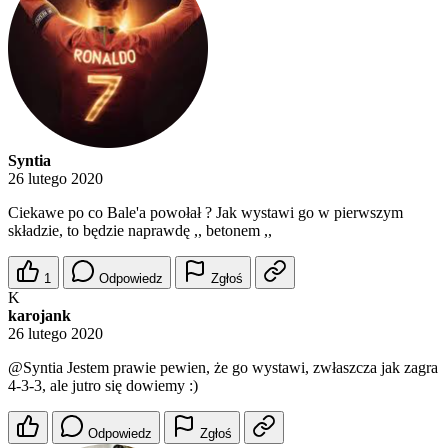
Syntia
26 lutego 2020
Ciekawe po co Bale'a powołał ? Jak wystawi go w pierwszym
składzie, to będzie naprawdę ,, betonem ,,
1
Odpowiedz
Zgłoś
K
karojank
26 lutego 2020
@Syntia
Jestem prawie pewien, że go wystawi, zwłaszcza jak zagra
4-3-3, ale jutro się dowiemy :)
Odpowiedz
Zgłoś