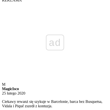
REKLAMA
ad
M
MagicIsco
25 lutego 2020
Ciekawy rewanż się szykuje w Barcelonie, barca bez Busquetsa,
Vidala i Piqué zszedł z kontuzja.