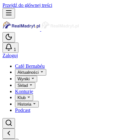
Przejdź do głównej treści
1
Zaloguj
Café Bernabéu
Aktualności
Wyniki
Skład
Kontuzje
Klub
Historia
Podcast