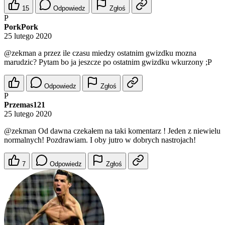
15
Odpowiedz
Zgłoś
P
PorkPork
25 lutego 2020
@zekman
a przez ile czasu miedzy ostatnim gwizdku mozna
marudzic? Pytam bo ja jeszcze po ostatnim gwizdku wkurzony ;P
Odpowiedz
Zgłoś
P
Przemas121
25 lutego 2020
@zekman
Od dawna czekałem na taki komentarz ! Jeden z niewielu
normalnych! Pozdrawiam. I oby jutro w dobrych nastrojach!
7
Odpowiedz
Zgłoś