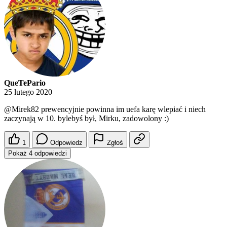
QueTePario
25 lutego 2020
@Mirek82
prewencyjnie powinna im uefa karę wlepiać i niech
zaczynają w 10. bylebyś był, Mirku, zadowolony :)
1
Odpowiedz
Zgłoś
Pokaż 4 odpowiedzi