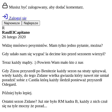
Musisz być zalogowany, aby dodać komentarz.
Zaloguj się
Najnowsze
Najlepsze
R
RaulElCapitano
26 lutego 2020
Widzę mnóstwo pesymistów. Mam tylko jedno pytanie, można?
Gdy udało nam się wygrać la decime kto przed sezonem wierzył?
Teraz każdy mądry. :) Powiem Wam mało kto z nas
Gdy Zizou przyszedł po Benitezie każdy sezon na straty spisywał,
wtedy każdy, do tego Zidane wielka gwiazda który nawet nie umiał
poradzić sobie z Castila którą każdy śledził ponieważ przyszedł
Odegard.
Później było lepiej.
Ostatni sezon Zidane? Już nie było RM kadra B, każdy z nich czuł
się na tyle mocny że porad...