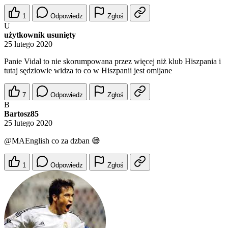
1
Odpowiedz
Zgłoś
U
użytkownik usunięty
25 lutego 2020
Panie Vidal to nie skorumpowana przez więcej niż klub Hiszpania i
tutaj sędziowie widza to co w Hiszpanii jest omijane
7
Odpowiedz
Zgłoś
B
Bartosz85
25 lutego 2020
@MAEnglish
co za dzban 😅
1
Odpowiedz
Zgłoś