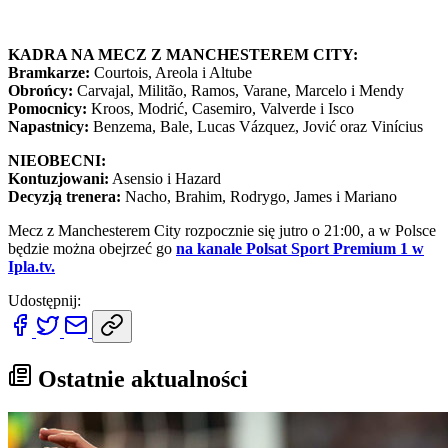
KADRA NA MECZ Z MANCHESTEREM CITY:
Bramkarze:
Courtois, Areola i Altube
Obrońcy:
Carvajal, Militão, Ramos, Varane, Marcelo i Mendy
Pomocnicy:
Kroos, Modrić, Casemiro, Valverde i Isco
Napastnicy:
Benzema, Bale, Lucas Vázquez, Jović oraz Vinícius
NIEOBECNI:
Kontuzjowani:
Asensio i Hazard
Decyzją trenera:
Nacho, Brahim, Rodrygo, James i Mariano
Mecz z Manchesterem City rozpocznie się jutro o 21:00, a w Polsce
będzie można obejrzeć go
na kanale Polsat Sport Premium 1 w
Ipla.tv.
Udostępnij:
Ostatnie aktualności