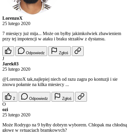
LorenzoX
25 lutego 2020
7 miesięcy już mija... Może on byłby jakimkolwiek zbawieniem
przy tej impotencji w ataku i braku strzałów z dystansu.
Odpowiedz
Zgłoś
J
Jarek03
25 lutego 2020
@LorenzoX
tak,najlepiej niech od razu zagra po kontuzji i sie
znowu połamie na kilka miesiecy ...
2
Odpowiedz
Zgłoś
O
ozi
25 lutego 2020
Może Rodrygo na 9 byłby dobrym wyborem. Chłopak ma chłodną
głowę w sytuacjach bramkowych?