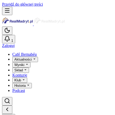
Przejdź do głównej treści
1
Zaloguj
Café Bernabéu
Aktualności
Wyniki
Skład
Kontuzje
Klub
Historia
Podcast