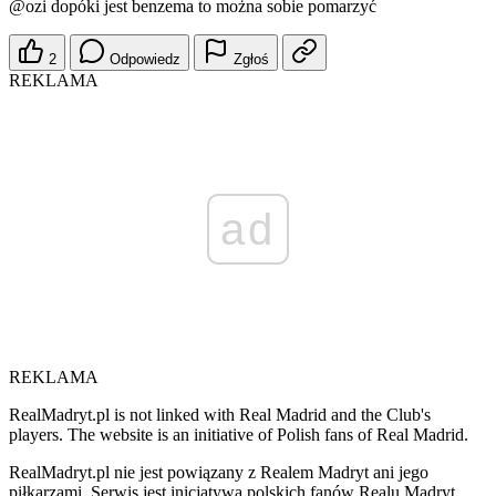
@ozi
dopóki jest benzema to można sobie pomarzyć
2
Odpowiedz
Zgłoś
REKLAMA
ad
REKLAMA
RealMadryt.pl is not linked with Real Madrid and the Club's
players. The website is an initiative of Polish fans of Real Madrid.
RealMadryt.pl nie jest powiązany z Realem Madryt ani jego
piłkarzami. Serwis jest inicjatywą polskich fanów Realu Madryt.