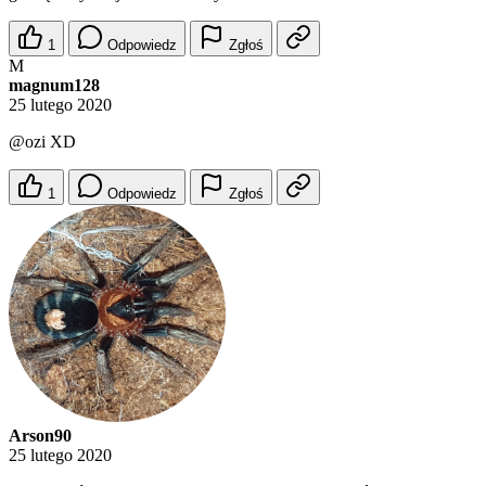
1
Odpowiedz
Zgłoś
M
magnum128
25 lutego 2020
@ozi
XD
1
Odpowiedz
Zgłoś
Arson90
25 lutego 2020