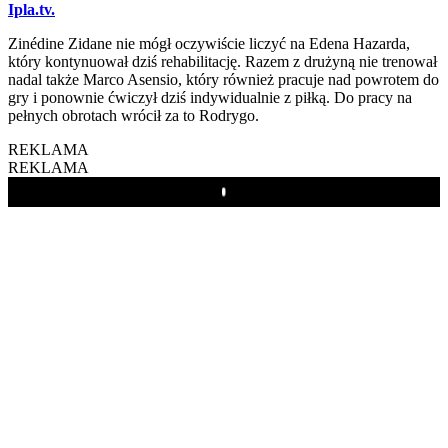
Ipla.tv.
Zinédine Zidane nie mógł oczywiście liczyć na Edena Hazarda,
który kontynuował dziś rehabilitację. Razem z drużyną nie trenował
nadal także Marco Asensio, który również pracuje nad powrotem do
gry i ponownie ćwiczył dziś indywidualnie z piłką. Do pracy na
pełnych obrotach wrócił za to Rodrygo.
REKLAMA
REKLAMA
Play