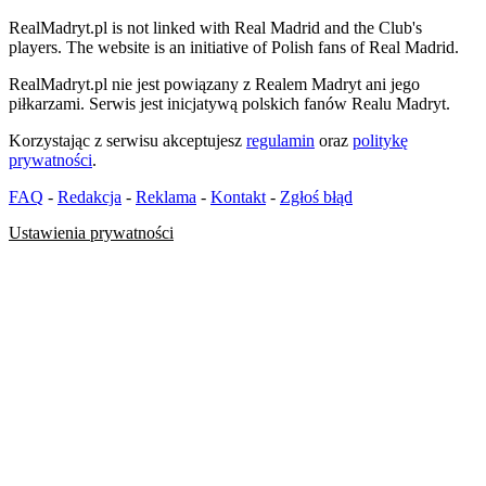
RealMadryt.pl is not linked with Real Madrid and the Club's
players. The website is an initiative of Polish fans of Real Madrid.
RealMadryt.pl nie jest powiązany z Realem Madryt ani jego
piłkarzami. Serwis jest inicjatywą polskich fanów Realu Madryt.
Korzystając z serwisu akceptujesz
regulamin
oraz
politykę
prywatności
.
FAQ
-
Redakcja
-
Reklama
-
Kontakt
-
Zgłoś błąd
Ustawienia prywatności