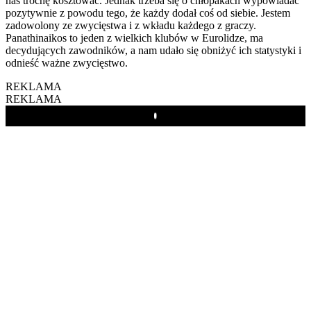
nas trochę kosztować. Jednak trzeba się o chłopakach wypowiadać
pozytywnie z powodu tego, że każdy dodał coś od siebie. Jestem
zadowolony ze zwycięstwa i z wkładu każdego z graczy.
Panathinaikos to jeden z wielkich klubów w Eurolidze, ma
decydujących zawodników, a nam udało się obniżyć ich statystyki i
odnieść ważne zwycięstwo.
REKLAMA
REKLAMA
Play