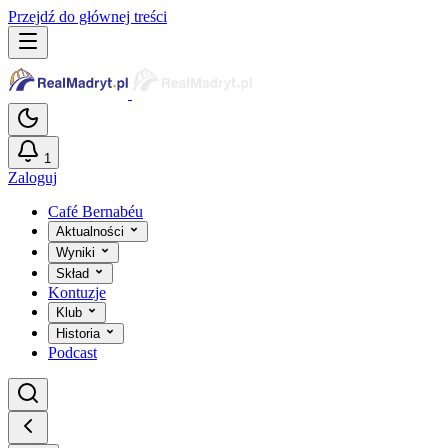
Przejdź do głównej treści
1
Zaloguj
Café Bernabéu
Aktualności
Wyniki
Skład
Kontuzje
Klub
Historia
Podcast