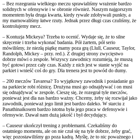
– Bez rozegrania wielkiego meczu sprawialiśmy wrażenie bardzo
solidnych w ofensywie i w obronie również. Naszym najgorszym
momentem była druga kwarta, kiedy rywale zdobywali punkty, a
my marnowaliśmy łatwe rzuty. Jednak przez długi czas czuliśmy, że
kontrolujemy mecz.
– Kontuzja Mickeya? Trzeba to ocenić. Wydaje się, że to silne
skręcenie i trzeba wykonać badania. Pół żartem, pół serio
mówiliśmy, że niezłą piątkę mamy poza grą (Llull, Causeur, Taylor,
Randolph, Mickey – przy. red.). Z drugiej strony zwycięstwo
dobrze mówi o zespole. Wszyscy zawodnicy rozumieją, że muszą
być gotowi przez cały czas. Każdy z nich jest w stanie wyjść na
parkiet i wnieść coś do gry. Dla trenera jest to powód do dumy.
– 200 meczów Tavaresa? To wyjątkowy zawodnik i posiadanie go
na parkiecie robi różnicę. Drużyna musi go odnajdywać i on musi
się odnajdywać w zespole. Cieszę się, że rozegrał tyle meczów,
ponieważ jest dla nas bardzo ważny. Chcemy, żeby się rozwijał jako
zawodnik, ponieważ jego limit jest bardzo daleko. W starciu z
Panathinaikosem bardzo istotna była jego praca w defensywie i
ofensywie. Dawał nam dużą jakość i był decydujący.
– Causeur ukończył trening z problemami. Czekaliśmy do
ostatniego momentu, ale on nie czuł się na tyle dobrze, żeby grać,
więc pozostawiliśmy go poza kadrą. Myślę, że to nic poważnego i